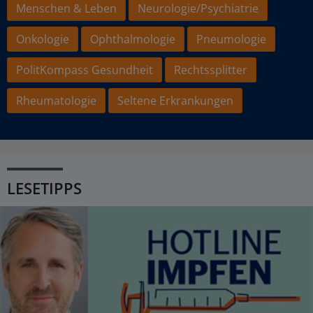
Menschen & Leben
Neurologie/Psychiatrie
Onkologie
Ophthalmologie
Pneumologie
PolitKompass Gesundheit
Rechtssplitter
Rheumatologie
Seltene Erkrankungen
LESETIPPS