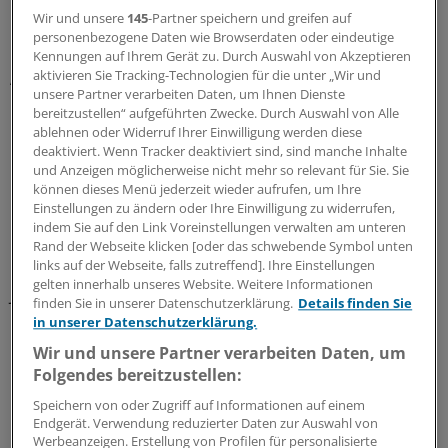
umzusetzen.
Wir und unsere
145
-Partner speichern und greifen auf
personenbezogene Daten wie Browserdaten oder eindeutige
Die Deutsche Krebshilfe finanziert sich nach eigenen
Kennungen auf Ihrem Gerät zu. Durch Auswahl von Akzeptieren
aktivieren Sie Tracking-Technologien für die unter „Wir und
Angaben ausschließlich aus Spenden. 2014 flossen
unsere Partner verarbeiten Daten, um Ihnen Dienste
insgesamt 96 Millionen Euro. Knapp die Hälfte davon aus
bereitzustellen“ aufgeführten Zwecke. Durch Auswahl von Alle
Erbschaften und Vermächtnissen.
ablehnen oder Widerruf Ihrer Einwilligung werden diese
deaktiviert. Wenn Tracker deaktiviert sind, sind manche Inhalte
und Anzeigen möglicherweise nicht mehr so relevant für Sie. Sie
Rund 27 Millionen erlöste die Organisation mit Aktionen
können dieses Menü jederzeit wieder aufrufen, um Ihre
und Veranstaltungen. Der Rest stammte aus 390.000
Einstellungen zu ändern oder Ihre Einwilligung zu widerrufen,
Einzelspenden. Mit dem Geld hat die Krebshilfe 153
indem Sie auf den Link Voreinstellungen verwalten am unteren
Projekte gefördert.
Rand der Webseite klicken [oder das schwebende Symbol unten
links auf der Webseite, falls zutreffend]. Ihre Einstellungen
gelten innerhalb unseres Website. Weitere Informationen
Jedes Jahr erkranken rund 500.000 Menschen in
finden Sie in unserer Datenschutzerklärung.
Details finden Sie
Deutschland neu an Krebs. "Heute können rund die
in unserer Datenschutzerklärung.
Hälfte aller Krebspatienten und vier von fünf
Wir und unsere Partner verarbeiten Daten, um
krebskranken Kindern geheilt werden", betonte Hans-
Folgendes bereitzustellen:
Peter Krämer, Vorsitzender des Stiftungsrates der
Speichern von oder Zugriff auf Informationen auf einem
Deutschen Krebshilfe.
Endgerät. Verwendung reduzierter Daten zur Auswahl von
Werbeanzeigen. Erstellung von Profilen für personalisierte