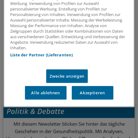
Werbung. Verwendung von Profilen zur Auswahl
Das bedeute, dass nach wie vor viele Menschen eine
personalisierter Werbung. Erstellung von Profilen zur
Krebserkrankung nicht überlebten.
Personalisierung von Inhalten. Verwendung von Profilen zur
Auswahl personalisierter Inhalte. Messung der Werbeleistung.
Messung der Performance von Inhalten. Analyse von
Um den wachsenden Informationsbedarf zu befriedigen
Zielgruppen durch Statistiken oder Kombinationen von Daten
hat die Krebshilfe gemeinsam mit der Deutschen
aus verschiedenen Quellen. Entwicklung und Verbesserung der
Krebsgesellschaft 2014 das Infonetz Krebs eingerichtet.
Angebote. Verwendung reduzierter Daten zur Auswahl von
Inhalten.
Liste der Partner (Lieferanten)
0
Schlagworte:
Zwecke anzeigen
Sterbebegleitung / Sterbehilfe
Krebs
Alle ablehnen
Akzeptieren
Ihr Newsletter zum Thema
Politik & Debatte
Mit diesem Newsletter blicken Sie hinter das tägliche
Geschehen in der Gesundheitspolitik. Mit Analysen,