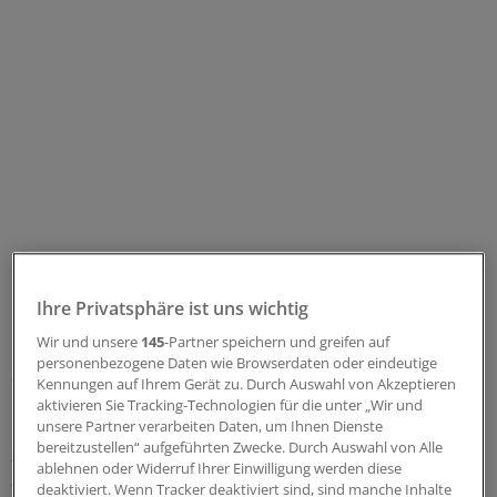
Ihre Privatsphäre ist uns wichtig
In ihrem Rundumschlag gegen die von ihr konstatierten
Wir und unsere
145
-Partner speichern und greifen auf
Fehlentwicklungen der vergangenen Jahre sparte die
personenbezogene Daten wie Browserdaten oder eindeutige
Sachbuchautorin auch nicht mit Kritik an den
Kennungen auf Ihrem Gerät zu. Durch Auswahl von Akzeptieren
Kassenärztlichen Vereinigungen. Diese seien überflüssig
aktivieren Sie Tracking-Technologien für die unter „Wir und
"wie ein Blinddarm" und fräßen "nur Geld". Es gebe
unsere Partner verarbeiten Daten, um Ihnen Dienste
bereitzustellen“ aufgeführten Zwecke. Durch Auswahl von Alle
zudem keine Kontrolle über die Gelder, die die Kassen
ablehnen oder Widerruf Ihrer Einwilligung werden diese
an die KVen zahlten, so die ehemalige Scientology-
deaktiviert. Wenn Tracker deaktiviert sind, sind manche Inhalte