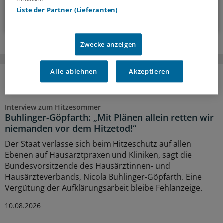
Liste der Partner (Lieferanten)
Zum Abonnieren bitte anmelden
Zwecke anzeigen
Alle ablehnen
Akzeptieren
MEHR ZUM THEMA
Interview zum Hitzesommer
Buhlinger-Göpfarth: „Mit Plänen allein retten wir
niemanden vor dem Hitzetod!“
Der Staat verlasse sich beim Hitzeschutz auf allen
Ebenen auf Hausarztpraxen und Kliniken, sagt die
Bundesvorsitzende des Hausärztinnen- und
Hausärzteverbands, Nicola Buhlinger-Göpfarth. Eine
Vergütung der Aufklärungsarbeit bleibe Fehlanzeige.
10.08.2026