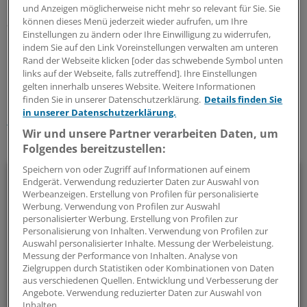
Kritikerin. Hartwig forderte die niedergelassenen Ärzte
und Anzeigen möglicherweise nicht mehr so relevant für Sie. Sie
können dieses Menü jederzeit wieder aufrufen, um Ihre
auf, lieber direkt mit den Krankenkassen zu verhandeln.
Einstellungen zu ändern oder Ihre Einwilligung zu widerrufen,
indem Sie auf den Link Voreinstellungen verwalten am unteren
0
Rand der Webseite klicken [oder das schwebende Symbol unten
links auf der Webseite, falls zutreffend]. Ihre Einstellungen
gelten innerhalb unseres Website. Weitere Informationen
Schlagworte:
finden Sie in unserer Datenschutzerklärung.
Details finden Sie
in unserer Datenschutzerklärung.
Berufspolitik
Wir und unsere Partner verarbeiten Daten, um
Ihr Newsletter zum Thema
Folgendes bereitzustellen:
Speichern von oder Zugriff auf Informationen auf einem
Politik & Debatte
Endgerät. Verwendung reduzierter Daten zur Auswahl von
Werbeanzeigen. Erstellung von Profilen für personalisierte
Mit diesem Newsletter blicken Sie hinter das tägliche
Werbung. Verwendung von Profilen zur Auswahl
personalisierter Werbung. Erstellung von Profilen zur
Geschehen in der Gesundheitspolitik. Mit Analysen,
Personalisierung von Inhalten. Verwendung von Profilen zur
Hintergründen und einem Blick auf Themen, die die Agenda
Auswahl personalisierter Inhalte. Messung der Werbeleistung.
bestimmen.
Messung der Performance von Inhalten. Analyse von
Zielgruppen durch Statistiken oder Kombinationen von Daten
aus verschiedenen Quellen. Entwicklung und Verbesserung der
14-tägig, donnerstags
Angebote. Verwendung reduzierter Daten zur Auswahl von
Inhalten.