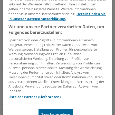
links auf der Webseite, falls zutreffend]. Ihre Einstellungen
gelten innerhalb unseres Website. Weitere Informationen
"Die Kopfprämie wäre durch die Hintertür die
finden Sie in unserer Datenschutzerklärung.
Details finden Sie
Einführung einer Einheitsversicherung in Deutschland
in unserer Datenschutzerklärung.
und das Ende der privaten Krankenversicherung", sagt
Wir und unsere Partner verarbeiten Daten, um
der Vorstandsvorsitzende des PKV-Marktführers Debeka
Folgendes bereitzustellen:
Uwe Laue der "Ärzte Zeitung".
Speichern von oder Zugriff auf Informationen auf einem
Endgerät. Verwendung reduzierter Daten zur Auswahl von
Das skizzierte Szenario würde seiner Einschätzung nach
Werbeanzeigen. Erstellung von Profilen für personalisierte
dazu führen, dass die Bundesregierung wie beim
Werbung. Verwendung von Profilen zur Auswahl
personalisierter Werbung. Erstellung von Profilen zur
künftigen Gesundheitsfonds die Beiträge festsetzen
Personalisierung von Inhalten. Verwendung von Profilen zur
würde. "Dann ist der Wettbewerb total zerstört", warnt
Auswahl personalisierter Inhalte. Messung der Werbeleistung.
Laue. Von Zusatztarifen allein werde die PKV langfristig
Messung der Performance von Inhalten. Analyse von
Zielgruppen durch Statistiken oder Kombinationen von Daten
nicht leben können, sagt er.
aus verschiedenen Quellen. Entwicklung und Verbesserung der
Angebote. Verwendung reduzierter Daten zur Auswahl von
Der Vorsitzende des PKV-Verbands und Chef der Signal
Inhalten.
Iduna, Reinhold Schulte, sieht für eine inhaltliche
Liste der Partner (Lieferanten)
Auseinandersetzung mit dem Papier zum aktuellen
Zeitpunkt keinen Anlass. "Nach Kenntnis des PKV-
Zwecke anzeigen