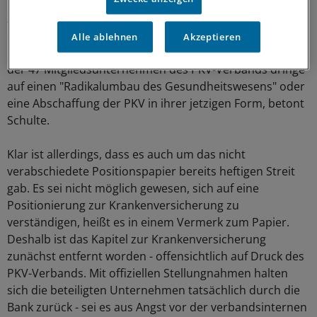
Verbandes liegt kein verabschiedetes Papier des GDV
zur Zukunft der Sozialsysteme vor. Interne und nicht
offizielle Arbeitspapiere können und wollen wir nicht
Alle ablehnen
Akzeptieren
kommentieren", sagt er in einer Stellungnahme. Keines
der 47 Mitgliedsunternehmen des PKV-Verbands dringe
auf einen "Radikalumbau des Gesundheitswesens" oder
eine Abschaffung der PKV in ihrer jetzigen Form, betont
Schulte.
Klar ist allerdings, dass es auch um das nicht
verabschiedete Positionspapier bereits heftigen Streit
gab. Es sei nicht möglich gewesen, sich auf eine
Positionierung zur Krankenversicherung zu
verständigen, heißt es in einem Vermerk zum Papier.
Deshalb ist das Kapitel zur Krankenversicherung
zunächst entfernt worden - offensichtlich auf Druck des
PKV-Verbands. Mit offiziellen Stellungnahmen halten
sich die beteiligten Unternehmen tatsächlich durch die
Bank zurück - sei es aus Angst vor der verbandsinternen