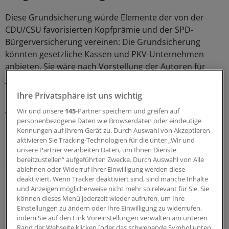
Diese Grundsicherung würde Elemente der von der
CDU/CSU favorisierten Kopfprämie und der SPD-
Bürgerversicherung vereinen: Die Grundsicherung
könnten gesetzliche Kassen und PKV-Unternehmen
anbieten. Sie wäre nach Vorstellung der Autoren für
jeden Einwohner verpflichtend, die Unternehmen
müssten jeden Kunden ohne Risikoprüfung annehmen.
Ihre Privatsphäre ist uns wichtig
Die Beiträge sind unabhängig vom Einkommen der
Wir und unsere
145
-Partner speichern und greifen auf
Versicherten, bei Kindern kommt der Staat für die
personenbezogene Daten wie Browserdaten oder eindeutige
Finanzierung auf. Alles, was von dieser
Kennungen auf Ihrem Gerät zu. Durch Auswahl von Akzeptieren
Grundabsicherung nicht erfasst ist, könnten die
aktivieren Sie Tracking-Technologien für die unter „Wir und
unsere Partner verarbeiten Daten, um Ihnen Dienste
Menschen dann über private Zusatzversicherungen
bereitzustellen“ aufgeführten Zwecke. Durch Auswahl von Alle
abdecken, so das Szenario.
ablehnen oder Widerruf Ihrer Einwilligung werden diese
deaktiviert. Wenn Tracker deaktiviert sind, sind manche Inhalte
Die Autoren stellen sich damit diametral gegen die
und Anzeigen möglicherweise nicht mehr so relevant für Sie. Sie
können dieses Menü jederzeit wieder aufrufen, um Ihre
Position des PKV-Verbands, der sowohl die
Einstellungen zu ändern oder Ihre Einwilligung zu widerrufen,
Kopfpauschale als auch die Bürgerversicherung stets als
indem Sie auf den Link Voreinstellungen verwalten am unteren
das Ende der PKV in ihrer jetzigen Form abgelehnt hat.
Rand der Webseite klicken [oder das schwebende Symbol unten