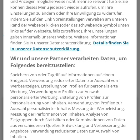
und Anzeigen möglicherweise nicht mehr so relevant für Sie. Sie
überhaupt keine Mittel zur Förderung der Weiterbildung
können dieses Menü jederzeit wieder aufrufen, um Ihre
haben.
Einstellungen zu ändern oder Ihre Einwilligung zu widerrufen,
indem Sie auf den Link Voreinstellungen verwalten am unteren
Rand der Webseite klicken [oder das schwebende Symbol unten
Lesen Sie dazu auch:
Gerlach: Konsequente Hilfe für die
links auf der Webseite, falls zutreffend]. Ihre Einstellungen
Allgemeinmedizin gefordert
gelten innerhalb unseres Website. Weitere Informationen
finden Sie in unserer Datenschutzerklärung.
Details finden Sie
in unserer Datenschutzerklärung.
0
Wir und unsere Partner verarbeiten Daten, um
Folgendes bereitzustellen:
Schlagworte:
Speichern von oder Zugriff auf Informationen auf einem
Berufspolitik
Weiterbildung
Endgerät. Verwendung reduzierter Daten zur Auswahl von
Werbeanzeigen. Erstellung von Profilen für personalisierte
Ihr Newsletter zum Thema
Werbung. Verwendung von Profilen zur Auswahl
personalisierter Werbung. Erstellung von Profilen zur
Politik & Debatte
Personalisierung von Inhalten. Verwendung von Profilen zur
Auswahl personalisierter Inhalte. Messung der Werbeleistung.
Messung der Performance von Inhalten. Analyse von
Mit diesem Newsletter blicken Sie hinter das tägliche
Zielgruppen durch Statistiken oder Kombinationen von Daten
Geschehen in der Gesundheitspolitik. Mit Analysen,
aus verschiedenen Quellen. Entwicklung und Verbesserung der
Angebote. Verwendung reduzierter Daten zur Auswahl von
Hintergründen und einem Blick auf Themen, die die Agenda
Inhalten.
bestimmen.