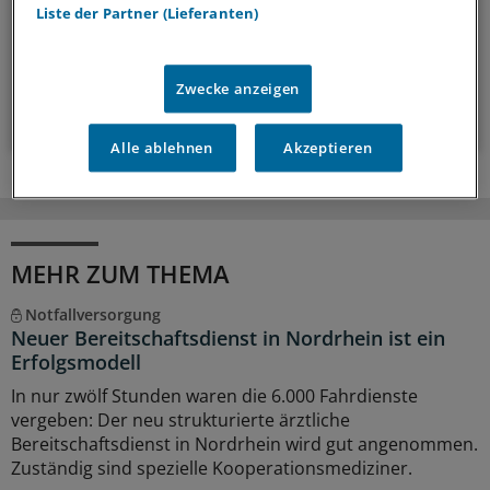
Liste der Partner (Lieferanten)
14-tägig, donnerstags
Zwecke anzeigen
Zum Abonnieren bitte anmelden
Alle ablehnen
Akzeptieren
MEHR ZUM THEMA
Notfallversorgung
Neuer Bereitschaftsdienst in Nordrhein ist ein
Erfolgsmodell
In nur zwölf Stunden waren die 6.000 Fahrdienste
vergeben: Der neu strukturierte ärztliche
Bereitschaftsdienst in Nordrhein wird gut angenommen.
Zuständig sind spezielle Kooperationsmediziner.