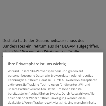
Deshalb hatte der Gesundheitsausschuss des
Bundesrates ein Petitum aus der DEGAM aufgegriffen,
bis zu fünf Prozent der Fördermittel für die
Weiterbildung in der Allgemeinmedizin für den Aufbau
und die Organisation von universitär angebundenen
Ihre Privatsphäre ist uns wichtig
Kompetenzzentren vorzusehen.
Wir und unsere
145
-Partner speichern und greifen auf
personenbezogene Daten wie Browserdaten oder eindeutige
Dagegen hat die Bundesärztekammer interveniert.
Kennungen auf Ihrem Gerät zu. Durch Auswahl von Akzeptieren
aktivieren Sie Tracking-Technologien für die unter „Wir und
Formal nicht falsch. Aber von der Problemlage her ist
unsere Partner verarbeiten Daten, um Ihnen Dienste
dies Dogmatismus. Erstens, weil die Kompetenz der
bereitzustellen“ aufgeführten Zwecke. Durch Auswahl von Alle
Kammern, Normen für die Weiterbildung zu setzen,
ablehnen oder Widerruf Ihrer Einwilligung werden diese
überhaupt nicht tangiert ist; ferner, weil die Kammern
deaktiviert. Wenn Tracker deaktiviert sind, sind manche Inhalte