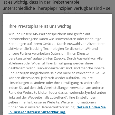
ist es wichtig, dass in der Krebstherapie
unterschiedliche Therapieprinzipien verfügbar sind – sei
es in Kombination oder als Möglichkeit zur
Anschlussbehandlung, wenn der Tumor gegen die erste
Ihre Privatsphäre ist uns wichtig
Therapie resistent geworden ist", sagte Verbandschefin
Birgit Fischer am Montag in Berlin.
Wir und unsere
145
-Partner speichern und greifen auf
personenbezogene Daten wie Browserdaten oder eindeutige
Kennungen auf Ihrem Gerät zu. Durch Auswahl von Akzeptieren
Der stellvertretende Vorsitzende des GKV-
aktivieren Sie Tracking-Technologien für die unter „Wir und
Spitzenverbands, Johann-Magnus von Stackelberg,
unsere Partner verarbeiten Daten, um Ihnen Dienste
kritisierte den seiner Ansicht nach zu geringen Umfang
bereitzustellen“ aufgeführten Zwecke. Durch Auswahl von Alle
ablehnen oder Widerruf Ihrer Einwilligung werden diese
der Prüfungen neuer Arzneien: "Insbesondere
deaktiviert. Wenn Tracker deaktiviert sind, sind manche Inhalte
Arzneimittel gegen Krebs werden immer häufiger ohne
und Anzeigen möglicherweise nicht mehr so relevant für Sie. Sie
finale klinische Prüfungen zugelassen", sagte von
können dieses Menü jederzeit wieder aufrufen, um Ihre
Stackelberg der Deutschen Presseagentur.
Einstellungen zu ändern oder Ihre Einwilligung zu widerrufen,
indem Sie auf den Link Voreinstellungen verwalten am unteren
Rand der Webseite klicken [oder das schwebende Symbol unten
Im Gemeinsamen Bundesausschuss werden offenbar
links auf der Webseite, falls zutreffend]. Ihre Einstellungen
bereits Lösungen diskutiert, die Kosten im Zaum zu
gelten innerhalb unseres Website. Weitere Informationen
halten und vorhandene Ressourcen dort einzusetzen,
finden Sie in unserer Datenschutzerklärung.
Details finden Sie
in unserer Datenschutzerklärung.
wo sie gebraucht werden. Altersabhängige