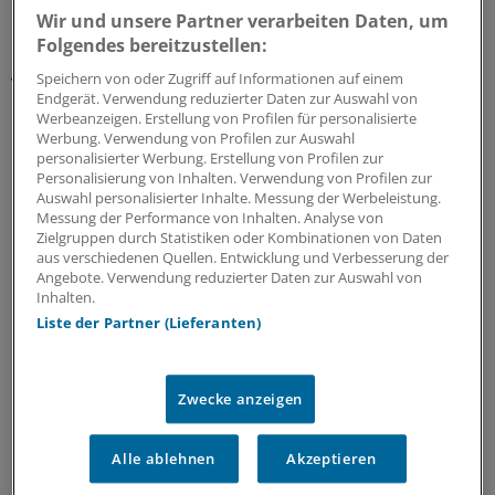
Kostenobergrenzen nach britischem Vorbild (Qalys) soll
Wir und unsere Partner verarbeiten Daten, um
es nach Auffassung von Hecken in Deutschland nicht
Folgendes bereitzustellen:
geben. "Das wäre unethisch", sagte Hecken.
Speichern von oder Zugriff auf Informationen auf einem
Endgerät. Verwendung reduzierter Daten zur Auswahl von
Werbeanzeigen. Erstellung von Profilen für personalisierte
Fünf Punkte,
auch jenseits der frühen
Werbung. Verwendung von Profilen zur Auswahl
Nutzenbewertung, bilden zusammengefasst für Hecken
personalisierter Werbung. Erstellung von Profilen zur
eine mit dem Sozialstaatsprinzip vereinbarte Alternative.
Personalisierung von Inhalten. Verwendung von Profilen zur
Auswahl personalisierter Inhalte. Messung der Werbeleistung.
Messung der Performance von Inhalten. Analyse von
Stringente Nutzen- und Methodenbewertung, zum
Zielgruppen durch Statistiken oder Kombinationen von Daten
Beispiel über das AMNOG;
aus verschiedenen Quellen. Entwicklung und Verbesserung der
Angebote. Verwendung reduzierter Daten zur Auswahl von
Zentrenbildung im stationären Sektor, über die so
Inhalten.
hohe Fallzahlen erreicht werden, dass die
Liste der Partner (Lieferanten)
Overheadkosten sinken und die Qualität steigt;
Gemeinsame ambulante und stationäre
Bedarfsplanung, um teure Doppelstrukturen zu
Zwecke anzeigen
vermeiden;
Ausrichtung der Qualitätssicherung auf Diagnose-
Alle ablehnen
Akzeptieren
und Indikationsqualität;