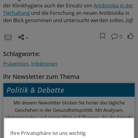
der Klinikhygiene auch der Einsatz von
Antibiotika in der
Tierhaltung
und die Forschung an neuen Antibiotika in
den Blick genommen und untersucht werden sollen.
(af)
0
Schlagworte:
Prävention
Infektionen
Ihr Newsletter zum Thema
Politik & Debatte
Mit diesem Newsletter blicken Sie hinter das tägliche
Geschehen in der Gesundheitspolitik. Mit Analysen,
Hintergründen und einem Blick auf Themen, die die Agenda
bestimmen.
Ihre Privatsphäre ist uns wichtig