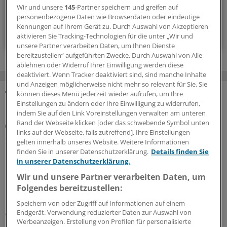
14-tägig, donnerstags
Wir und unsere
145
-Partner speichern und greifen auf
personenbezogene Daten wie Browserdaten oder eindeutige
Kennungen auf Ihrem Gerät zu. Durch Auswahl von Akzeptieren
Zum Abonnieren bitte anmelden
aktivieren Sie Tracking-Technologien für die unter „Wir und
unsere Partner verarbeiten Daten, um Ihnen Dienste
bereitzustellen“ aufgeführten Zwecke. Durch Auswahl von Alle
ablehnen oder Widerruf Ihrer Einwilligung werden diese
deaktiviert. Wenn Tracker deaktiviert sind, sind manche Inhalte
und Anzeigen möglicherweise nicht mehr so relevant für Sie. Sie
können dieses Menü jederzeit wieder aufrufen, um Ihre
MEHR ZUM THEMA
Einstellungen zu ändern oder Ihre Einwilligung zu widerrufen,
indem Sie auf den Link Voreinstellungen verwalten am unteren
Rand der Webseite klicken [oder das schwebende Symbol unten
Plaques bewerten
links auf der Webseite, falls zutreffend]. Ihre Einstellungen
Screening mittels Koronar-CT: Was das bringen
gelten innerhalb unseres Website. Weitere Informationen
könnte
finden Sie in unserer Datenschutzerklärung.
Details finden Sie
in unserer Datenschutzerklärung.
Moderne CT-Geräte können Koronargefäße sichtbar
machen. Sie können aber auch atherosklerotischen
Wir und unsere Partner verarbeiten Daten, um
Gefäßschäden tief in die Plaque-Seele blicken. Hat die
Folgendes bereitzustellen:
Koronar-CT eine große Screening-Zukunft?
Speichern von oder Zugriff auf Informationen auf einem
Endgerät. Verwendung reduzierter Daten zur Auswahl von
05.08.2026
Werbeanzeigen. Erstellung von Profilen für personalisierte