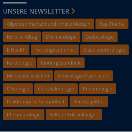
UNSERE NEWSLETTER
Allgemeinmedizin und Innere Medizin
Top-Thema
Beruf & Alltag
Dermatologie
Diabetologie
E-Health
Frauengesundheit
Gastroenterologie
Kardiologie
Kindergesundheit
Menschen & Leben
Neurologie/Psychiatrie
Onkologie
Ophthalmologie
Pneumologie
PolitKompass Gesundheit
Rechtssplitter
Rheumatologie
Seltene Erkrankungen