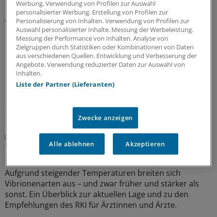
Werbung. Verwendung von Profilen zur Auswahl
personalisierter Werbung. Erstellung von Profilen zur
Künstliche Intelligenz
Personalisierung von Inhalten. Verwendung von Profilen zur
Bei urologischen Problemen: Fragen Sie Chatbot
Auswahl personalisierter Inhalte. Messung der Werbeleistung.
Messung der Performance von Inhalten. Analyse von
„Urobert“
Zielgruppen durch Statistiken oder Kombinationen von Daten
Nein, es ist nicht immer Krebs: Anders als die üblichen
aus verschiedenen Quellen. Entwicklung und Verbesserung der
Angebote. Verwendung reduzierter Daten zur Auswahl von
Suchmaschinen im Internet will das Chat-Angebot der
Inhalten.
Uro-GmbH Nordrhein sachlicher informieren und
Liste der Partner (Lieferanten)
erstmal beruhigen statt zu verunsichern.
31.07.2026
Zwecke anzeigen
Infektionsgefahr
Alle ablehnen
Akzeptieren
Vibrionen-Infektionen: Was es jetzt für Ärzte zu
beachten gibt
Aufgrund steigender Temperaturen breiten sich
Vibrionenarten aus – und zwar früher und stärker als
sonst. Ein Überblick zur aktuellen Lage und zu den
Empfehlungen des RKI für Ärztinnen und Ärzte.