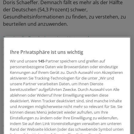
Doris Schaeffer. Demnach fällt es mehr als der Hälfte
der Deutschen (54,3 Prozent) schwer,
Gesundheitsinformationen zu finden, zu verstehen, zu
beurteilen und anzuwenden.
Bereits die Ergebnisse einer Untersuchung aus
Nordrhein-Westfalen hatten belegt, dass vor allem
Ihre Privatsphäre ist uns wichtig
Menschen mit Migrationshintergrund, geringem
Bildungsgrad und Ältere unterstützt werden müssen
Wir und unsere
145
-Partner speichern und greifen auf
(die "Ärzte Zeitung" berichtete).
personenbezogene Daten wie Browserdaten oder eindeutige
Kennungen auf Ihrem Gerät zu. Durch Auswahl von Akzeptieren
aktivieren Sie Tracking-Technologien für die unter „Wir und
Sie haben beispielsweise Schwierigkeiten, Beipackzettel
unsere Partner verarbeiten Daten, um Ihnen Dienste
zu verstehen oder Informationen einzuschätzen. 44,5
bereitzustellen“ aufgeführten Zwecke. Durch Auswahl von Alle
Prozent der fast 2000 Befragten etwa äußerten
ablehnen oder Widerruf Ihrer Einwilligung werden diese
deaktiviert. Wenn Tracker deaktiviert sind, sind manche Inhalte
Unsicherheit, die Vor- und Nachteile von verschiedenen
und Anzeigen möglicherweise nicht mehr so relevant für Sie. Sie
Behandlungsmöglichkeiten zu beurteilen
.
können dieses Menü jederzeit wieder aufrufen, um Ihre
Einstellungen zu ändern oder Ihre Einwilligung zu widerrufen,
indem Sie auf den Link Voreinstellungen verwalten am unteren
Ähnlich sieht es bei der ärztlichen Zweitmeinung aus:
Rand der Webseite klicken [oder das schwebende Symbol unten
49,3 Prozent der Deutschen empfinden es laut der