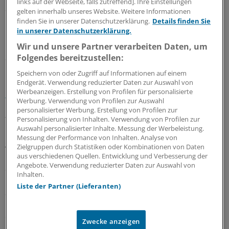
links auf der Webseite, falls zutreffend]. Ihre Einstellungen
Studie als "schwierig", zu beurteilen, wann diese sinnvoll
gelten innerhalb unseres Website. Weitere Informationen
ist. "Ein großer Teil der Bevölkerung kann das
finden Sie in unserer Datenschutzerklärung.
Details finden Sie
in unserer Datenschutzerklärung.
Gesundheitssystem nicht effektiv nutzen und sich
kompetent darin bewegen", so das Fazit von
Wir und unsere Partner verarbeiten Daten, um
Studienleiterin Professor Doris Schaeffer.
Folgendes bereitzustellen:
Speichern von oder Zugriff auf Informationen auf einem
Bereits im
Präventionsgesetz war das Engagement für
Endgerät. Verwendung reduzierter Daten zur Auswahl von
Werbeanzeigen. Erstellung von Profilen für personalisierte
mehr gesundheitliche Kompetenz in der Bevölkerung
Werbung. Verwendung von Profilen zur Auswahl
und mehr Patientensouveränität als ein Gesundheitsziel
personalisierter Werbung. Erstellung von Profilen zur
festgeschrieben worden. Die Vorschrift verpflichtet die
Personalisierung von Inhalten. Verwendung von Profilen zur
Auswahl personalisierter Inhalte. Messung der Werbeleistung.
Kassen, hier aktiv zu werden. Gröhe spricht von "einer
Messung der Performance von Inhalten. Analyse von
gemeinsamen Kraftanstrengung von Ärzten,
Zielgruppen durch Statistiken oder Kombinationen von Daten
Krankenkassen, Apotheken, Pflege, Verbraucher- und
aus verschiedenen Quellen. Entwicklung und Verbesserung der
Angebote. Verwendung reduzierter Daten zur Auswahl von
Selbsthilfeverbänden".
Inhalten.
Liste der Partner (Lieferanten)
Schaeffer empfiehlt, sich nicht allein auf die Ärzte zu
konzentrieren, sondern alle Gesundheitsberufe
einzubinden und insbesondere den Stellenwert von
Zwecke anzeigen