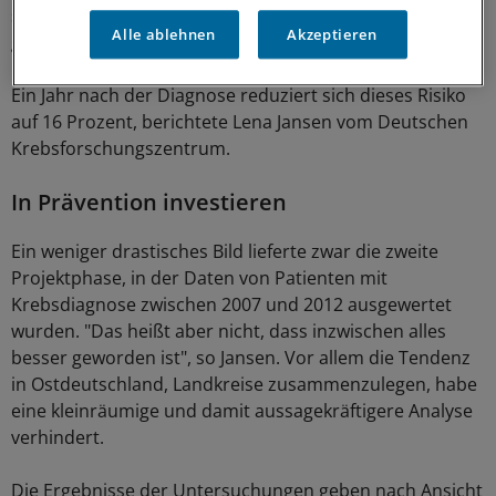
sterben, 24 Prozent höher als in den anderen, "besser
Alle ablehnen
Akzeptieren
gestellten" Regionen.
Ein Jahr nach der Diagnose reduziert sich dieses Risiko
auf 16 Prozent, berichtete Lena Jansen vom Deutschen
Krebsforschungszentrum.
In Prävention investieren
Ein weniger drastisches Bild lieferte zwar die zweite
Projektphase, in der Daten von Patienten mit
Krebsdiagnose zwischen 2007 und 2012 ausgewertet
wurden. "Das heißt aber nicht, dass inzwischen alles
besser geworden ist", so Jansen. Vor allem die Tendenz
in Ostdeutschland, Landkreise zusammenzulegen, habe
eine kleinräumige und damit aussagekräftigere Analyse
verhindert.
Die Ergebnisse der Untersuchungen geben nach Ansicht