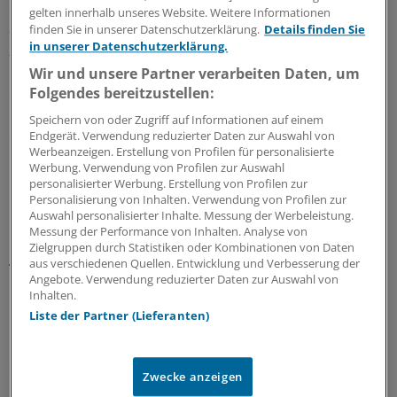
Survival Projektes nahe, in denen Krebsregisterdaten
gelten innerhalb unseres Website. Weitere Informationen
aus elf Bundesländern zu den 25 häufigsten Krebsarten
finden Sie in unserer Datenschutzerklärung.
Details finden Sie
in unserer Datenschutzerklärung.
zusammengeführt wurden. Darin enthalten sind 1,1
Millionen Patienten, bei denen zwischen 1997 und 2006
Wir und unsere Partner verarbeiten Daten, um
Folgendes bereitzustellen:
ein Tumor diagnostiziert wurde.
Speichern von oder Zugriff auf Informationen auf einem
Schlechtere Überlebensrate
Endgerät. Verwendung reduzierter Daten zur Auswahl von
Werbeanzeigen. Erstellung von Profilen für personalisierte
Werbung. Verwendung von Profilen zur Auswahl
Das Ergebnis: Die schlechteste Überlebensrate haben
personalisierter Werbung. Erstellung von Profilen zur
bei 21 von 25 Krebsarten die Patienten, die in Regionen
Personalisierung von Inhalten. Verwendung von Profilen zur
Auswahl personalisierter Inhalte. Messung der Werbeleistung.
mit höchster sozioökonomischer Deprivation leben, also
Messung der Performance von Inhalten. Analyse von
in Gegenden mit meist niedrigem Einkommen, hoher
Zielgruppen durch Statistiken oder Kombinationen von Daten
Arbeitslosigkeit, geringen Bildungsabschlüssen,
aus verschiedenen Quellen. Entwicklung und Verbesserung der
Angebote. Verwendung reduzierter Daten zur Auswahl von
beengten Wohnverhältnissen und einer hohen
Inhalten.
Bevölkerungsdichte.
Liste der Partner (Lieferanten)
Besonders deutlich wird der Unterschied direkt nach
der Diagnose: In den sozioökonomisch benachteiligten
Zwecke anzeigen
Gebieten ist das relative Risiko, nach drei Monaten zu