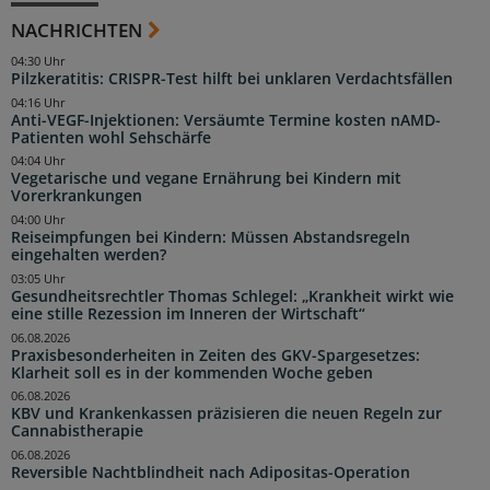
NACHRICHTEN
04:30 Uhr
Pilzkeratitis: CRISPR-Test hilft bei unklaren Verdachtsfällen
04:16 Uhr
Anti-VEGF-Injektionen: Versäumte Termine kosten nAMD-
Patienten wohl Sehschärfe
04:04 Uhr
Vegetarische und vegane Ernährung bei Kindern mit
Vorerkrankungen
04:00 Uhr
Reiseimpfungen bei Kindern: Müssen Abstandsregeln
eingehalten werden?
03:05 Uhr
Gesundheitsrechtler Thomas Schlegel: „Krankheit wirkt wie
eine stille Rezession im Inneren der Wirtschaft“
06.08.2026
Praxisbesonderheiten in Zeiten des GKV-Spargesetzes:
Klarheit soll es in der kommenden Woche geben
06.08.2026
KBV und Krankenkassen präzisieren die neuen Regeln zur
Cannabistherapie
06.08.2026
Reversible Nachtblindheit nach Adipositas-Operation