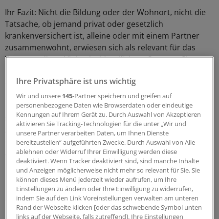
Ihr Fazit: Nicht die Bildung oder der Wohnort, nicht die
Tatsache, ob jemand privat oder gesetzlich
krankenversichert ist, alleine oder mit einem Partner
zusammenwohnt, erwiesen sich als relevant für das
Tumorstadium. Vielmehr identifizierte Susanne Singer
niedriges Einkommen und fehlende Erwerbstätigkeit als
Ihre Privatsphäre ist uns wichtig
die entscheidenden Faktoren.
Wir und unsere
145
-Partner speichern und greifen auf
personenbezogene Daten wie Browserdaten oder eindeutige
Über die Gründe für diesen Zusammenhang lässt sich
Kennungen auf Ihrem Gerät zu. Durch Auswahl von Akzeptieren
spekulieren. "Vielleicht gehen diese Leute erst später
aktivieren Sie Tracking-Technologien für die unter „Wir und
zum Arzt", sagte Singer. Vielleicht, diese Idee brachte
unsere Partner verarbeiten Daten, um Ihnen Dienste
eine Zuhörerin ein, spielte bei diesen Patienten aber
bereitzustellen“ aufgeführten Zwecke. Durch Auswahl von Alle
ablehnen oder Widerruf Ihrer Einwilligung werden diese
auch die inzwischen abgeschaffte Praxisgebühr eine
deaktiviert. Wenn Tracker deaktiviert sind, sind manche Inhalte
Rolle.
und Anzeigen möglicherweise nicht mehr so relevant für Sie. Sie
können dieses Menü jederzeit wieder aufrufen, um Ihre
Die sozioökonomischen Verhältnisse scheinen ferner
Einstellungen zu ändern oder Ihre Einwilligung zu widerrufen,
indem Sie auf den Link Voreinstellungen verwalten am unteren
das Überleben zu beeinflussen. Das legen
Rand der Webseite klicken [oder das schwebende Symbol unten
Untersuchungen im Rahmen des German Cancer
links auf der Webseite, falls zutreffend]. Ihre Einstellungen