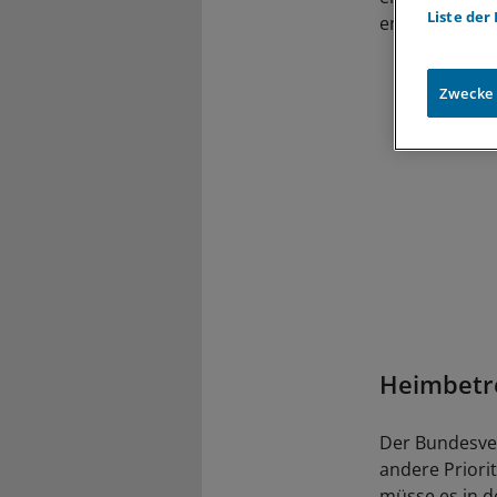
Liste der
entscheiden.
Zwecke
Heimbetre
Der Bundesver
andere Priori
müsse es in d