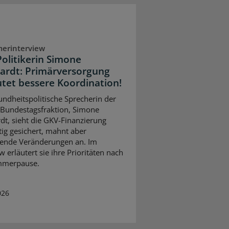
erinterview
olitikerin Simone
ardt: Primärversorgung
tet bessere Koordination!
undheitspolitische Sprecherin der
Bundestagsfraktion, Simone
dt, sieht die GKV-Finanzierung
stig gesichert, mahnt aber
ifende Veränderungen an. Im
w erläutert sie ihre Prioritäten nach
mmerpause.
026