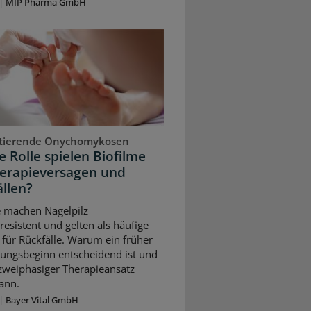
|
MIP Pharma GmbH
stierende Onychomykosen
 Rolle spielen Biofilme
herapieversagen und
llen?
e machen Nagelpilz
resistent und gelten als häufige
für Rückfälle. Warum ein früher
ungsbeginn entscheidend ist und
 zweiphasiger Therapieansatz
ann.
|
Bayer Vital GmbH