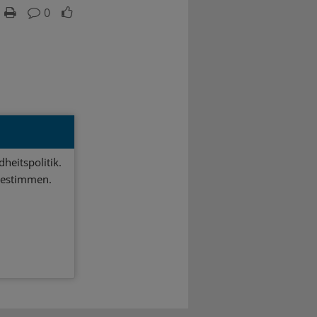
0
heitspolitik.
bestimmen.