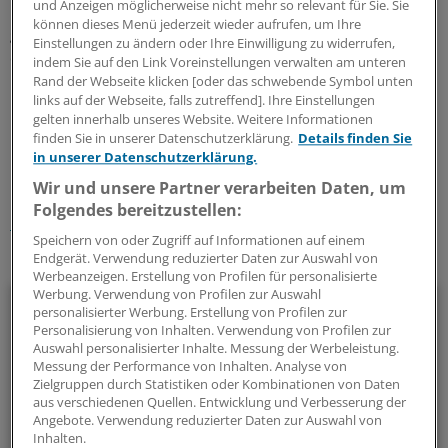
und Anzeigen möglicherweise nicht mehr so relevant für Sie. Sie
Dryden jetzt. Auch im kommenden Jahr werde die KVWL
können dieses Menü jederzeit wieder aufrufen, um Ihre
gemeinsam mit der KV Nordrhein und anderen KVen
Einstellungen zu ändern oder Ihre Einwilligung zu widerrufen,
dafür sorgen, dass das Thema in der Öffentlichkeit
indem Sie auf den Link Voreinstellungen verwalten am unteren
präsent bleibe.
Rand der Webseite klicken [oder das schwebende Symbol unten
links auf der Webseite, falls zutreffend]. Ihre Einstellungen
gelten innerhalb unseres Website. Weitere Informationen
0
finden Sie in unserer Datenschutzerklärung.
Details finden Sie
in unserer Datenschutzerklärung.
Schlagworte:
Wir und unsere Partner verarbeiten Daten, um
Folgendes bereitzustellen:
Berufspolitik
Krankenkassen
Speichern von oder Zugriff auf Informationen auf einem
Endgerät. Verwendung reduzierter Daten zur Auswahl von
Ihr Newsletter zum Thema
Werbeanzeigen. Erstellung von Profilen für personalisierte
Werbung. Verwendung von Profilen zur Auswahl
Politik & Debatte
personalisierter Werbung. Erstellung von Profilen zur
Personalisierung von Inhalten. Verwendung von Profilen zur
Mit diesem Newsletter blicken Sie hinter das tägliche
Auswahl personalisierter Inhalte. Messung der Werbeleistung.
Messung der Performance von Inhalten. Analyse von
Geschehen in der Gesundheitspolitik. Mit Analysen,
Zielgruppen durch Statistiken oder Kombinationen von Daten
Hintergründen und einem Blick auf Themen, die die Agenda
aus verschiedenen Quellen. Entwicklung und Verbesserung der
bestimmen.
Angebote. Verwendung reduzierter Daten zur Auswahl von
Inhalten.