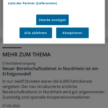
Liste der Partner (Lieferanten)
14-tägig, donnerstags
Zum Abonnieren bitte anmelden
Zwecke anzeigen
Alle ablehnen
Akzeptieren
MEHR ZUM THEMA
Notfallversorgung
Neuer Bereitschaftsdienst in Nordrhein ist ein
Erfolgsmodell
In nur zwölf Stunden waren die 6.000 Fahrdienste
vergeben: Der neu strukturierte ärztliche
Bereitschaftsdienst in Nordrhein wird gut angenommen.
Zuständig sind spezielle Kooperationsmediziner.
07.08.2026