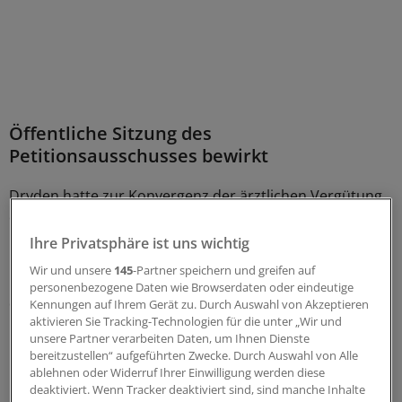
Öffentliche Sitzung des
Petitionsausschusses bewirkt
Dryden hatte zur Konvergenz der ärztlichen Vergütung
eine Petition eingebracht und mehr als 100.000
Unterstützer gefunden.
Ihre Privatsphäre ist uns wichtig
Wir und unsere
145
-Partner speichern und greifen auf
Dadurch muss der Petitionsausschuss des Bundestages
personenbezogene Daten wie Browserdaten oder eindeutige
die regionalen Unterschiede in der Vergütung der
Kennungen auf Ihrem Gerät zu. Durch Auswahl von Akzeptieren
aktivieren Sie Tracking-Technologien für die unter „Wir und
niedergelassenen Ärzte in öffentlicher Sitzung
unsere Partner verarbeiten Daten, um Ihnen Dienste
behandeln und den KVWL-Chef dazu anhören.
bereitzustellen“ aufgeführten Zwecke. Durch Auswahl von Alle
ablehnen oder Widerruf Ihrer Einwilligung werden diese
"Die Petition ist nicht unser letzter Schuss", betont
deaktiviert. Wenn Tracker deaktiviert sind, sind manche Inhalte