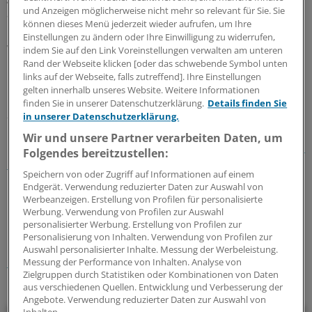
und Anzeigen möglicherweise nicht mehr so relevant für Sie. Sie
auch die nationale Gesundheit und Ökonomie.
können dieses Menü jederzeit wieder aufrufen, um Ihre
Präsidentin Karen Davis forderte neue Strategien. "Die
Einstellungen zu ändern oder Ihre Einwilligung zu widerrufen,
wachsenden Kosten zu Lasten der Patienten
indem Sie auf den Link Voreinstellungen verwalten am unteren
umzuschichten ist nicht die Lösung, die wir brauchen."
Rand der Webseite klicken [oder das schwebende Symbol unten
links auf der Webseite, falls zutreffend]. Ihre Einstellungen
gelten innerhalb unseres Website. Weitere Informationen
Weitere Details zur Studie:
www.healthaffairs.org
, unter "Web
finden Sie in unserer Datenschutzerklärung.
Details finden Sie
Exclusives".
in unserer Datenschutzerklärung.
Wir und unsere Partner verarbeiten Daten, um
Lesen Sie dazu auch den Kommentar:
Versorgungselend
Folgendes bereitzustellen:
made in USA
Speichern von oder Zugriff auf Informationen auf einem
Endgerät. Verwendung reduzierter Daten zur Auswahl von
Werbeanzeigen. Erstellung von Profilen für personalisierte
0
Werbung. Verwendung von Profilen zur Auswahl
personalisierter Werbung. Erstellung von Profilen zur
Schlagworte:
Personalisierung von Inhalten. Verwendung von Profilen zur
Auswahl personalisierter Inhalte. Messung der Werbeleistung.
International
Messung der Performance von Inhalten. Analyse von
Zielgruppen durch Statistiken oder Kombinationen von Daten
aus verschiedenen Quellen. Entwicklung und Verbesserung der
Ihr Newsletter zum Thema
Angebote. Verwendung reduzierter Daten zur Auswahl von