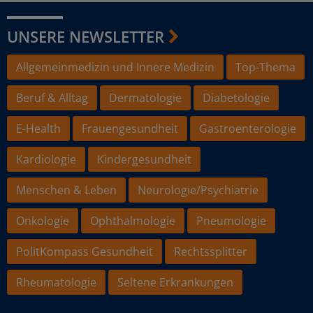
UNSERE NEWSLETTER
Allgemeinmedizin und Innere Medizin
Top-Thema
Beruf & Alltag
Dermatologie
Diabetologie
E-Health
Frauengesundheit
Gastroenterologie
Kardiologie
Kindergesundheit
Menschen & Leben
Neurologie/Psychiatrie
Onkologie
Ophthalmologie
Pneumologie
PolitKompass Gesundheit
Rechtssplitter
Rheumatologie
Seltene Erkrankungen