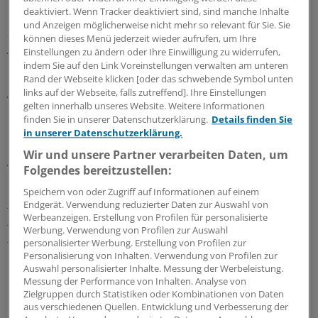
deaktiviert. Wenn Tracker deaktiviert sind, sind manche Inhalte
MDS für die Patientensicherheit zuständig ist, auf
und Anzeigen möglicherweise nicht mehr so relevant für Sie. Sie
andere Zugänge zum Fehlergeschehen in der
können dieses Menü jederzeit wieder aufrufen, um Ihre
Arbeitswelt.
Einstellungen zu ändern oder Ihre Einwilligung zu widerrufen,
indem Sie auf den Link Voreinstellungen verwalten am unteren
Rand der Webseite klicken [oder das schwebende Symbol unten
Checklisten und standardisierte Abfragen zu
links auf der Webseite, falls zutreffend]. Ihre Einstellungen
Voraberkrankungen könnten Beiträge dazu leisten,
gelten innerhalb unseres Website. Weitere Informationen
Fehler zu verhindern, schlägt Professor Astrid Zobel,
finden Sie in unserer Datenschutzerklärung.
Details finden Sie
in unserer Datenschutzerklärung.
Leitende Ärztin des MDK Bayern, vor.
Wir und unsere Partner verarbeiten Daten, um
Vor acht Wochen hatte die Bundesärztekammer ihre
Folgendes bereitzustellen:
Behandlungsfehlerstatistik vorgestellt.
Die
Speichern von oder Zugriff auf Informationen auf einem
Gutachterkommissionen und Schlichtungsstellen der
Endgerät. Verwendung reduzierter Daten zur Auswahl von
Werbeanzeigen. Erstellung von Profilen für personalisierte
Kammern hatten 2017 rund 7300 Entscheidungen zu
Werbung. Verwendung von Profilen zur Auswahl
mutmaßlichen Behandlungsfehlern getroffen.
1783-mal
personalisierter Werbung. Erstellung von Profilen zur
erkannten sie auf Behandlungsfehler oder mangelnde
Personalisierung von Inhalten. Verwendung von Profilen zur
Auswahl personalisierter Inhalte. Messung der Werbeleistung.
Risikoaufklärung.
Messung der Performance von Inhalten. Analyse von
Zielgruppen durch Statistiken oder Kombinationen von Daten
Die meiten Vorwürfe betreffen Orthopäden
aus verschiedenen Quellen. Entwicklung und Verbesserung der