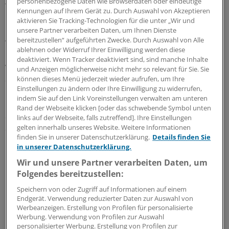
personenbezogene Daten wie Browserdaten oder eindeutige
Tisch, er hatte alle an ihn gerichteten Fragen schriftlich
Kennungen auf Ihrem Gerät zu. Durch Auswahl von Akzeptieren
beantwortet.
aktivieren Sie Tracking-Technologien für die unter „Wir und
unsere Partner verarbeiten Daten, um Ihnen Dienste
bereitzustellen“ aufgeführten Zwecke. Durch Auswahl von Alle
Was dann über einzelne Vorgänge aus der Köhler-Ära
ablehnen oder Widerruf Ihrer Einwilligung werden diese
berichtet wurde, in der zum Teil Feldmann bereits im
deaktiviert. Wenn Tracker deaktiviert sind, sind manche Inhalte
Vorstand saß, ließ aber dem Vernehmen nach manchem
und Anzeigen möglicherweise nicht mehr so relevant für Sie. Sie
können dieses Menü jederzeit wieder aufrufen, um Ihre
die Haare zu Berge stehen.
Einstellungen zu ändern oder Ihre Einwilligung zu widerrufen,
indem Sie auf den Link Voreinstellungen verwalten am unteren
Die Rede ist von "Selbstbedienungsmentalität" des
Rand der Webseite klicken [oder das schwebende Symbol unten
ehemaligen KBV-Vorsitzenden - etwa mit Blick auf seine
links auf der Webseite, falls zutreffend]. Ihre Einstellungen
gelten innerhalb unseres Website. Weitere Informationen
extrem hohen Ruhestandsbezüge und auf
finden Sie in unserer Datenschutzerklärung.
Details finden Sie
Mietzuschüsse - und von Fehlentscheidungen, die mit
in unserer Datenschutzerklärung.
handwerklichen Fehlern nicht mehr erklärt werden
Wir und unsere Partner verarbeiten Daten, um
könnten.
Folgendes bereitzustellen:
Speichern von oder Zugriff auf Informationen auf einem
Die Diskussion fand in Anwesenheit von zwei
Endgerät. Verwendung reduzierter Daten zur Auswahl von
Mitarbeitern des Bundesgesundheitsministeriums statt.
Werbeanzeigen. Erstellung von Profilen für personalisierte
Werbung. Verwendung von Profilen zur Auswahl
Strafrechtliche Konsequenzen?
personalisierter Werbung. Erstellung von Profilen zur