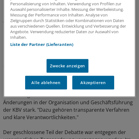
Personalisierung von Inhalten. Verwendung von Profilen zur
Auswahl personalisierter Inhalte. Messung der Werbeleistung.
Die Prüfung soll jetzt zeigen, ob es bei einer internen
Messung der Performance von Inhalten. Analyse von
Aufarbeitung bleiben kann, ob das Ministerium
Zielgruppen durch Statistiken oder Kombinationen von Daten
aus verschiedenen Quellen. Entwicklung und Verbesserung der
eingeschaltet wird oder ob es sogar strafrechtliche
Angebote. Verwendung reduzierter Daten zur Auswahl von
Konsequenzen gibt. "Man kann davon ausgehen, dass es
Inhalten.
noch unangenehm wird", betonte ein Teilnehmer.
Liste der Partner (Lieferanten)
Nach der VV haben die elf in FALK
zusammengeschlossenen KVen die KBV aufgefordert,
Zwecke anzeigen
"eventuelle Ansprüche gegen die Verantwortlichen
dieser Vorgänge geltend zu machen".
Alle ablehnen
Akzeptieren
Gleichzeitig machen sich die KVen für strukturelle
Änderungen in der Organisation und Geschäftsführung
der KBV stark. "Dazu gehören transparente Verfahren
und klare Verantwortlichkeiten."
Der geschlossene Teil der Debatte war entgegen der