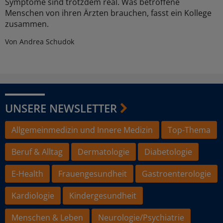
Symptome sind trotzdem real. Was betroffene
Menschen von ihren Ärzten brauchen, fasst ein Kollege
zusammen.
Von Andrea Schudok
UNSERE NEWSLETTER
Allgemeinmedizin und Innere Medizin
Top-Thema
Beruf & Alltag
Dermatologie
Diabetologie
E-Health
Frauengesundheit
Gastroenterologie
Kardiologie
Kindergesundheit
Menschen & Leben
Neurologie/Psychiatrie