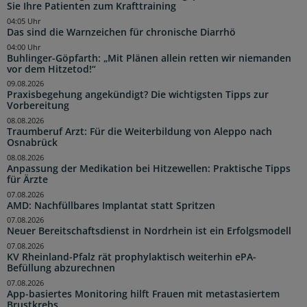
Sie Ihre Patienten zum Krafttraining
04:05 Uhr
Das sind die Warnzeichen für chronische Diarrhö
04:00 Uhr
Buhlinger-Göpfarth: „Mit Plänen allein retten wir niemanden
vor dem Hitzetod!“
09.08.2026
Praxisbegehung angekündigt? Die wichtigsten Tipps zur
Vorbereitung
08.08.2026
Traumberuf Arzt: Für die Weiterbildung von Aleppo nach
Osnabrück
08.08.2026
Anpassung der Medikation bei Hitzewellen: Praktische Tipps
für Ärzte
07.08.2026
AMD: Nachfüllbares Implantat statt Spritzen
07.08.2026
Neuer Bereitschaftsdienst in Nordrhein ist ein Erfolgsmodell
07.08.2026
KV Rheinland-Pfalz rät prophylaktisch weiterhin ePA-
Befüllung abzurechnen
07.08.2026
App-basiertes Monitoring hilft Frauen mit metastasiertem
Brustkrebs