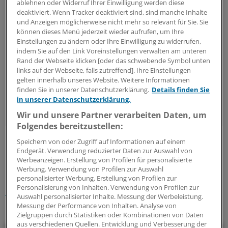
ablehnen oder Widerruf Ihrer Einwilligung werden diese
die formale Rasterung", erklärte Krombholz. So
deaktiviert. Wenn Tracker deaktiviert sind, sind manche Inhalte
gesehen gebe es sogar in München einige Stadtteile
und Anzeigen möglicherweise nicht mehr so relevant für Sie. Sie
mit zu wenig Hausärzten.
können dieses Menü jederzeit wieder aufrufen, um Ihre
Einstellungen zu ändern oder Ihre Einwilligung zu widerrufen,
indem Sie auf den Link Voreinstellungen verwalten am unteren
Das Versorgungsstrukturgesetz biete zwar einige
Rand der Webseite klicken [oder das schwebende Symbol unten
Ansätze für eine kleinräumigere Bedarfsplanung. Ob
links auf der Webseite, falls zutreffend]. Ihre Einstellungen
es mit dem neuen Gesetz jedoch gelingen werde,
gelten innerhalb unseres Website. Weitere Informationen
finden Sie in unserer Datenschutzerklärung.
Details finden Sie
mehr Ärzte aufs Land zu schaffen, sei zweifelhaft, so
in unserer Datenschutzerklärung.
Krombholz.
Wir und unsere Partner verarbeiten Daten, um
Folgendes bereitzustellen:
Speichern von oder Zugriff auf Informationen auf einem
0
Endgerät. Verwendung reduzierter Daten zur Auswahl von
Werbeanzeigen. Erstellung von Profilen für personalisierte
Werbung. Verwendung von Profilen zur Auswahl
Schlagworte:
personalisierter Werbung. Erstellung von Profilen zur
Personalisierung von Inhalten. Verwendung von Profilen zur
Berufspolitik
Auswahl personalisierter Inhalte. Messung der Werbeleistung.
Messung der Performance von Inhalten. Analyse von
Ihr Newsletter zum Thema
Zielgruppen durch Statistiken oder Kombinationen von Daten
aus verschiedenen Quellen. Entwicklung und Verbesserung der