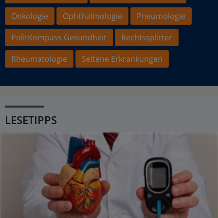
Onkologie
Ophthalmologie
Pneumologie
PolitKompass Gesundheit
Rechtssplitter
Rheumatologie
Seltene Erkrankungen
LESETIPPS