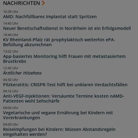
NACHRICHTEN
16:39 Uhr
AMD: Nachfüllbares Implantat statt Spritzen
14:45 Uhr
Neuer Bereitschaftsdienst in Nordrhein ist ein Erfolgsmodell
14:44 Uhr
KV Rheinland-Pfalz rät prophylaktisch weiterhin ePA-
Befüllung abzurechnen
13:02 Uhr
App-basiertes Monitoring hilft Frauen mit metastasiertem
Brustkrebs
12:43 Uhr
Ärztlicher Hitzehass
04:30 Uhr
Pilzkeratitis: CRISPR-Test hilft bei unklaren Verdachtsfällen
04:16 Uhr
Anti-VEGF-Injektionen: Versäumte Termine kosten nAMD-
Patienten wohl Sehschärfe
04:04 Uhr
Vegetarische und vegane Ernährung bei Kindern mit
Vorerkrankungen
04:00 Uhr
Reiseimpfungen bei Kindern: Müssen Abstandsregeln
eingehalten werden?