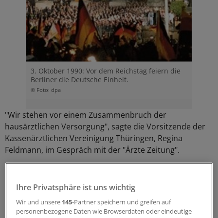
3. Oktober 1990: Vor dem Reichstag feiern die
Berliner die Deutsche Einheit.
© Foto: dpa
"Wir stehen vor einem Zusammenbruch der
hausärztlichen Versorgung", sagte die Vorsitzende der
Kassenärztlichen Vereinigung Thüringen, Regina
Feldmann, im Gespräch mit der "Ärzte Zeitung".
Ihre Privatsphäre ist uns wichtig
Wir und unsere
145
-Partner speichern und greifen auf
personenbezogene Daten wie Browserdaten oder eindeutige