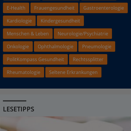
E-Health
Frauengesundheit
Gastroenterologie
Kardiologie
Kindergesundheit
Menschen & Leben
Neurologie/Psychiatrie
Onkologie
Ophthalmologie
Pneumologie
PolitKompass Gesundheit
Rechtssplitter
Rheumatologie
Seltene Erkrankungen
LESETIPPS