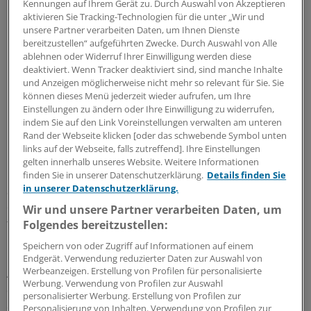
Kennungen auf Ihrem Gerät zu. Durch Auswahl von Akzeptieren
aktivieren Sie Tracking-Technologien für die unter „Wir und
unsere Partner verarbeiten Daten, um Ihnen Dienste
bereitzustellen“ aufgeführten Zwecke. Durch Auswahl von Alle
ablehnen oder Widerruf Ihrer Einwilligung werden diese
deaktiviert. Wenn Tracker deaktiviert sind, sind manche Inhalte
und Anzeigen möglicherweise nicht mehr so relevant für Sie. Sie
können dieses Menü jederzeit wieder aufrufen, um Ihre
Einstellungen zu ändern oder Ihre Einwilligung zu widerrufen,
indem Sie auf den Link Voreinstellungen verwalten am unteren
"Ein Drittel unserer Hausärzte ist älter als 60 Jahre,
Rand der Webseite klicken [oder das schwebende Symbol unten
Nachwuchs ist derzeit nicht in Sicht", so Feldmann.
links auf der Webseite, falls zutreffend]. Ihre Einstellungen
Grund sei die geringere Honorierung der Mediziner im
gelten innerhalb unseres Website. Weitere Informationen
Osten. Die jüngste Vergütungsreform habe zwar einen
finden Sie in unserer Datenschutzerklärung.
Details finden Sie
in unserer Datenschutzerklärung.
Schritt in die richtige Richtung getan, es bleibe jedoch
ein deutlicher Abstand zum Westen. Die KV-Chefin
Wir und unsere Partner verarbeiten Daten, um
fordert daher einen "Zuschlag Ost" auf das Honorar in
Folgendes bereitzustellen:
Höhe von zehn Prozent.
Speichern von oder Zugriff auf Informationen auf einem
Endgerät. Verwendung reduzierter Daten zur Auswahl von
Werbeanzeigen. Erstellung von Profilen für personalisierte
Auch in Sachsen-Anhalt ist die Lage nach den Worten
Werbung. Verwendung von Profilen zur Auswahl
des dortigen KV-Chefs Dr. Burkhard John vor allem in
personalisierter Werbung. Erstellung von Profilen zur
den ländlichen Regionen bereits kritisch. Falle dort von
Personalisierung von Inhalten. Verwendung von Profilen zur