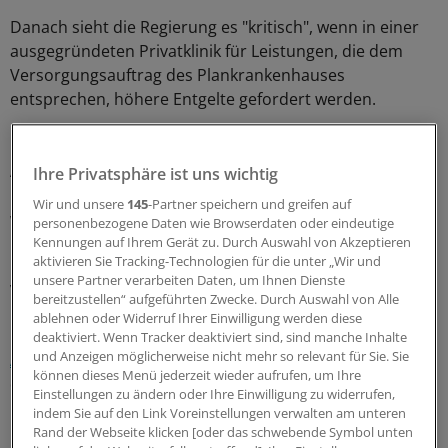
Danach sieht die Regierung es "kritisch", wenn in einer
ausgegründeten Privatklinik für Leistungen, die dem
Versorgungsauftrag des Plankrankenhauses
entsprechen, höhere Entgelte gefordert werden.
Diese Abrechenpraxis könnte "grundsätzlich zu einem
Anstieg der Ausgaben und damit womöglich auch von
Ihre Privatsphäre ist uns wichtig
Beiträgen in der privaten Krankenversicherung führen",
Wir und unsere
145
-Partner speichern und greifen auf
warnt Gesundheitsstaatssekretärin Annette Widmann-
personenbezogene Daten wie Browserdaten oder eindeutige
Mauz (CDU).
Kennungen auf Ihrem Gerät zu. Durch Auswahl von Akzeptieren
aktivieren Sie Tracking-Technologien für die unter „Wir und
unsere Partner verarbeiten Daten, um Ihnen Dienste
Verschärfung für die derzeitige Regelung
bereitzustellen“ aufgeführten Zwecke. Durch Auswahl von Alle
ablehnen oder Widerruf Ihrer Einwilligung werden diese
Die Koalitionsfraktionen haben bereits im Oktober einen
deaktiviert. Wenn Tracker deaktiviert sind, sind manche Inhalte
und Anzeigen möglicherweise nicht mehr so relevant für Sie. Sie
Änderungsantrag zum Versorgungsgesetz vorgelegt
,
können dieses Menü jederzeit wieder aufrufen, um Ihre
der das Geschäftsmodell "Privatklinik" einhegen soll.
Einstellungen zu ändern oder Ihre Einwilligung zu widerrufen,
indem Sie auf den Link Voreinstellungen verwalten am unteren
Der Antrag sieht allerdings vor, dass die Entgeltbindung
Rand der Webseite klicken [oder das schwebende Symbol unten