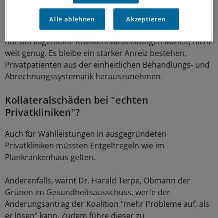
identische Leistungen erbringt.
Alle ablehnen
Akzeptieren
Den Grünen geht der bisherige Ansatz der Koalition, der
nur auf allgemeine Krankenhausleistungen abzielt, nicht
weit genug. Es bleibe ein starker Anreiz bestehen,
Privatpatienten aus der einheitlichen Behandlungs- und
Abrechnungssystematik herauszunehmen.
Kollateralschäden bei "echten
Privatkliniken"?
Auch für Wahlleistungen in ausgegründeten
Privatkliniken müssten Entgeltregeln wie im
Plankrankenhaus gelten.
Anderenfalls, warnt Dr. Harald Terpe, Obmann der
Grünen im Gesundheitsausschuss, werfe der
Änderungsantrag der Koalition "mehr Probleme auf, als
er lösen" kann. Zudem führe dieser zu