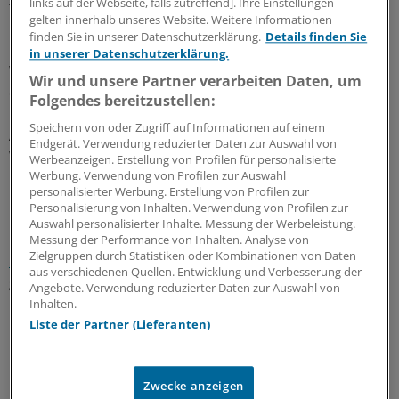
links auf der Webseite, falls zutreffend]. Ihre Einstellungen
für ausgegründete Privatkliniken nur für allgemeine
gelten innerhalb unseres Website. Weitere Informationen
Krankenhausleistungen gelten soll.
finden Sie in unserer Datenschutzerklärung.
Details finden Sie
in unserer Datenschutzerklärung.
Widmann-Mauz wollte aber nicht ausschließen, dass die
Wir und unsere Partner verarbeiten Daten, um
derzeit angedachte Regelung verschärft wird. Es werde
Folgendes bereitzustellen:
überlegt, ob auch die Möglichkeit einer Überprüfung der
Speichern von oder Zugriff auf Informationen auf einem
Angemessenheit der Entgelte für nichtärztliche
Endgerät. Verwendung reduzierter Daten zur Auswahl von
Wahlleistungen geschaffen werden soll.
Werbeanzeigen. Erstellung von Profilen für personalisierte
Werbung. Verwendung von Profilen zur Auswahl
personalisierter Werbung. Erstellung von Profilen zur
Grüne verlangen weitere Schritte
Personalisierung von Inhalten. Verwendung von Profilen zur
Auswahl personalisierter Inhalte. Messung der Werbeleistung.
Für Handlungsbedarf hatte nicht zuletzt der
Messung der Performance von Inhalten. Analyse von
Zielgruppen durch Statistiken oder Kombinationen von Daten
Bundesgerichtshof mit einem Urteil vom April 2011
aus verschiedenen Quellen. Entwicklung und Verbesserung der
gesorgt.
Angebote. Verwendung reduzierter Daten zur Auswahl von
Inhalten.
Die Richter urteilten, dass eine ausgegründete
Liste der Partner (Lieferanten)
Privatklinik auch dann nicht dem
Krankenhausentgeltrecht unterliegt, wenn es de facto
Zwecke anzeigen
mit Mitteln und Personal des Plankrankenhauses