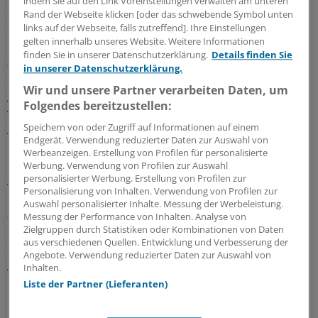
indem Sie auf den Link Voreinstellungen verwalten am unteren
anstrengenden Dienste, die in der Regel 24 Stunden am
Rand der Webseite klicken [oder das schwebende Symbol unten
Stück dauern - acht Stunden Vollarbeit und 16 Stunden
links auf der Webseite, falls zutreffend]. Ihre Einstellungen
gelten innerhalb unseres Website. Weitere Informationen
Bereitschaftsdienst -, "absolut unverhältnismäßig". Ein
finden Sie in unserer Datenschutzerklärung.
Details finden Sie
Zuschlag für einen Nachtdienst von 1,28 Euro brutto je
in unserer Datenschutzerklärung.
Stunde komme einem "Tritt in den Hintern" der Ärzte
Wir und unsere Partner verarbeiten Daten, um
gleich, so Hammerschlag. "Hier wollen wir endlich eine
Folgendes bereitzustellen:
vernünftige Bezahlung." Bereitschaftsdienst dürfe für
Speichern von oder Zugriff auf Informationen auf einem
Ärzte nicht länger ein "Nullsummenspiel" sein.
Endgerät. Verwendung reduzierter Daten zur Auswahl von
Werbeanzeigen. Erstellung von Profilen für personalisierte
Leicht würden die Tarifgespräche mit den kommunalen
Werbung. Verwendung von Profilen zur Auswahl
personalisierter Werbung. Erstellung von Profilen zur
Arbeitgebern, die am Montag in Frankfurt am Main
Personalisierung von Inhalten. Verwendung von Profilen zur
beginnen, nicht, betonte Hammerschlag. "Ich erwarte
Auswahl personalisierter Inhalte. Messung der Werbeleistung.
ausgesprochen schwierige Verhandlungen." Die Kliniken
Messung der Performance von Inhalten. Analyse von
Zielgruppen durch Statistiken oder Kombinationen von Daten
seien aber gut beraten, auf die Forderungen der Ärzte
aus verschiedenen Quellen. Entwicklung und Verbesserung der
einzugehen. Denn ohne eine Verbesserung der
Angebote. Verwendung reduzierter Daten zur Auswahl von
Arbeitsbedingungen im Krankenhaus lasse sich der
Inhalten.
Mangel an Klinikärzten langfristig nicht beheben.
Liste der Partner (Lieferanten)
Um freie Arztstellen auch künftig besetzen zu können,