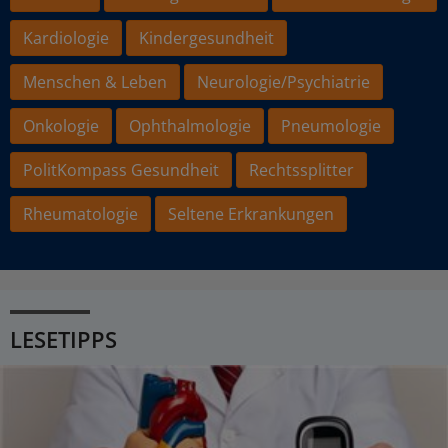
Kardiologie
Kindergesundheit
Menschen & Leben
Neurologie/Psychiatrie
Onkologie
Ophthalmologie
Pneumologie
PolitKompass Gesundheit
Rechtssplitter
Rheumatologie
Seltene Erkrankungen
LESETIPPS