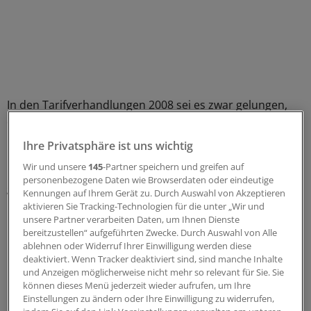
In den Tarifverhandlungen 2008 sei es zwar gelungen,
den über Jahre gewachsenen Nachholbedarf bei den
Gehältern der Klinikärzte "wenigstens teilweise zu
Ihre Privatsphäre ist uns wichtig
kompensieren". Damals hatten sich Arbeitgeber und
Wir und unsere
145
-Partner speichern und greifen auf
Gewerkschaft auf im Schnitt 3,8 Prozent mehr Geld
personenbezogene Daten wie Browserdaten oder eindeutige
geeinigt. Von einer "wirklich leistungsgerechten
Kennungen auf Ihrem Gerät zu. Durch Auswahl von Akzeptieren
Bezahlung" ärztlicher Arbeit seien die kommunalen
aktivieren Sie Tracking-Technologien für die unter „Wir und
unsere Partner verarbeiten Daten, um Ihnen Dienste
Kliniken aber noch immer meilenweit entfernt, sagte
bereitzustellen“ aufgeführten Zwecke. Durch Auswahl von Alle
Henke.
ablehnen oder Widerruf Ihrer Einwilligung werden diese
deaktiviert. Wenn Tracker deaktiviert sind, sind manche Inhalte
Besonders deutlich zeige sich das am Beispiel der
und Anzeigen möglicherweise nicht mehr so relevant für Sie. Sie
können dieses Menü jederzeit wieder aufrufen, um Ihre
Bereitschaftsdienste, sagte MB-Tarifexperte Lutz
Einstellungen zu ändern oder Ihre Einwilligung zu widerrufen,
Hammerschlag. Bislang sei die Vergütung für die