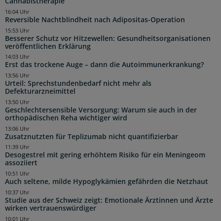
Cannabistherapie
16:04 Uhr
Reversible Nachtblindheit nach Adipositas-Operation
15:53 Uhr
Besserer Schutz vor Hitzewellen: Gesundheitsorganisationen
veröffentlichen Erklärung
14:03 Uhr
Erst das trockene Auge – dann die Autoimmunerkrankung?
13:56 Uhr
Urteil: Sprechstundenbedarf nicht mehr als
Defekturarzneimittel
13:50 Uhr
Geschlechtersensible Versorgung: Warum sie auch in der
orthopädischen Reha wichtiger wird
13:06 Uhr
Zusatznutzten für Teplizumab nicht quantifizierbar
11:39 Uhr
Desogestrel mit gering erhöhtem Risiko für ein Meningeom
assoziiert
10:51 Uhr
Auch seltene, milde Hypoglykämien gefährden die Netzhaut
10:37 Uhr
Studie aus der Schweiz zeigt: Emotionale Ärztinnen und Ärzte
wirken vertrauenswürdiger
10:01 Uhr