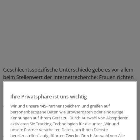
Geschlechtsspezifische Unterschiede gebe es vor allem
beim Stellenwert der Internetrecherche: Frauen richten
sich häufiger nach ihren persönlichen Überzeugungen
oder informieren sich bei Freunden und Bekannten,
Ihre Privatsphäre ist uns wichtig
berichtet der BAH. Männer dagegen recherchierten
Wir und unsere
145
-Partner speichern und greifen auf
vergleichsweise öfter im Internet.
personenbezogene Daten wie Browserdaten oder eindeutige
Kennungen auf Ihrem Gerät zu. Durch Auswahl von Akzeptieren
Gerade bei leichten Erkrankungen gaben 80 Prozentder
aktivieren Sie Tracking-Technologien für die unter „Wir und
befragten Patienten an, die Beratung in Apotheken für
unsere Partner verarbeiten Daten, um Ihnen Dienste
bereitzustellen“ aufgeführten Zwecke. Durch Auswahl von Alle
wichtig oder sogar sehr wichtig zu halten – auch bei