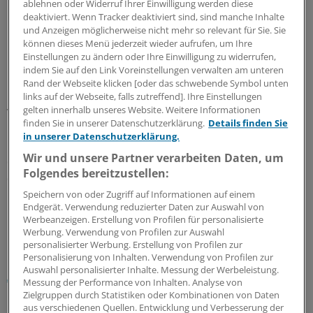
ablehnen oder Widerruf Ihrer Einwilligung werden diese
pflanzlichen sowie homöopathischen Präparaten.
deaktiviert. Wenn Tracker deaktiviert sind, sind manche Inhalte
und Anzeigen möglicherweise nicht mehr so relevant für Sie. Sie
Fast 90 Prozent der Bevölkerung möchten wenigstens in
können dieses Menü jederzeit wieder aufrufen, um Ihre
Einstellungen zu ändern oder Ihre Einwilligung zu widerrufen,
Grundzügen wissen, was ein Arzneimittel im Körper
indem Sie auf den Link Voreinstellungen verwalten am unteren
macht. "Wir sollten daher Patienten ausführlicher als
Rand der Webseite klicken [oder das schwebende Symbol unten
bisher über die therapeutische Wirkung und Wirkweise
links auf der Webseite, falls zutreffend]. Ihre Einstellungen
gelten innerhalb unseres Website. Weitere Informationen
von Medikamenten aufklären", folgert Dr. Hermann
finden Sie in unserer Datenschutzerklärung.
Details finden Sie
Kortland, stellvertretender Hauptgeschäftsführer des
in unserer Datenschutzerklärung.
BAH, aus den Daten. "Denn ein informierter Patient
Wir und unsere Partner verarbeiten Daten, um
erhöht die Wahrscheinlichkeit der Therapietreue und
Folgendes bereitzustellen:
damit die Chance auf eine schnelle Genesung."
(run)
Speichern von oder Zugriff auf Informationen auf einem
Endgerät. Verwendung reduzierter Daten zur Auswahl von
0
Werbeanzeigen. Erstellung von Profilen für personalisierte
Werbung. Verwendung von Profilen zur Auswahl
personalisierter Werbung. Erstellung von Profilen zur
Schlagworte:
Personalisierung von Inhalten. Verwendung von Profilen zur
Auswahl personalisierter Inhalte. Messung der Werbeleistung.
Arzneimittelpolitik
Berufspolitik
Messung der Performance von Inhalten. Analyse von
Zielgruppen durch Statistiken oder Kombinationen von Daten
Ihr Newsletter zum Thema
aus verschiedenen Quellen. Entwicklung und Verbesserung der