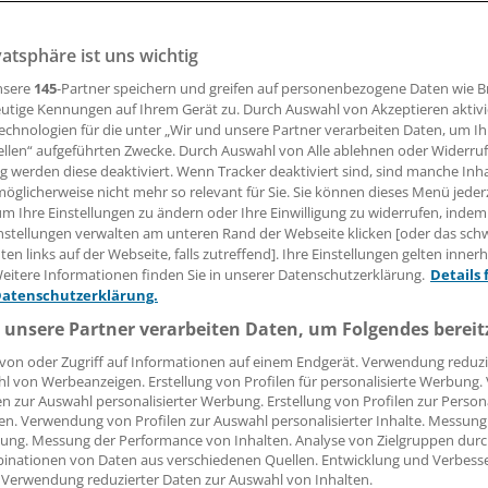
Bördlein
vatsphäre ist uns wichtig
nsere
145
-Partner speichern und greifen auf personenbezogene Daten wie 
09.10.2014, 16:12 Uhr
utige Kennungen auf Ihrem Gerät zu. Durch Auswahl von Akzeptieren aktivi
echnologien für die unter „Wir und unsere Partner verarbeiten Daten, um I
ellen“ aufgeführten Zwecke. Durch Auswahl von Alle ablehnen oder Widerruf
ng werden diese deaktiviert. Wenn Tracker deaktiviert sind, sind manche Inh
öglicherweise nicht mehr so relevant für Sie. Sie können dieses Menü jeder
prävention von Darmkrebs hat die Stiftung Lebensblicke e.V.
um Ihre Einstellungen zu ändern oder Ihre Einwilligung zu widerrufen, indem
zur Früherkennung von Darmkrebs unter Vorsitz von Profes
nstellungen verwalten am unteren Rand der Webseite klicken [oder das sc
en links auf der Webseite, falls zutreffend]. Ihre Einstellungen gelten inner
erreicht. Die öffentliche Aufmerksamkeit für das Darmkreb
eitere Informationen finden Sie in unserer Datenschutzerklärung.
Details 
toren zur Verhinderung einer der häufigsten Krebsarten hie
Datenschutzerklärung.
 unsere Partner verarbeiten Daten, um Folgendes bereit
er rührige Vorsitzende und eine Reihe von Mitkombattant
von oder Zugriff auf Informationen auf einem Endgerät. Verwendung reduzi
l von Werbeanzeigen. Erstellung von Profilen für personalisierte Werbung
g und-medizin die Tertiärversorgung ins Visier. Was könn
en zur Auswahl personalisierter Werbung. Erstellung von Profilen zur Person
rebs leben, zur Rezidivprophylaxe tun? Welche Ärzte sind fü
en. Verwendung von Profilen zur Auswahl personalisierter Inhalte. Messung
bt es evidenzbasierte Empfehlungen für eine geeignete Ern
ung. Messung der Performance von Inhalten. Analyse von Zielgruppen durch
inationen von Daten aus verschiedenen Quellen. Entwicklung und Verbess
tätigung und Chemoprävention? Welche gesundheitlichen L
 Verwendung reduzierter Daten zur Auswahl von Inhalten.