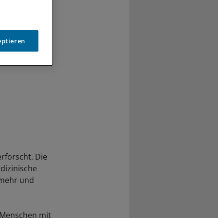
eptieren
rforscht. Die
dizinische
 mehr und
n Menschen mit