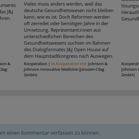
Vieles muss anders werden, weil das
unseres
lösungso
deutsche Gesundheitswesen nicht bleiben
as J&J
Herausf
kann, wie es ist. Doch Reformen werden
hren.
Gesundh
oft zerredet oder benötigen Jahre in der
Umsetzung. Repräsentant:innen aus
unterschiedlichen Bereichen des
Gesundheitswesens suchten im Rahmen
des Dialogformates J&J Open House auf
dem Hauptstadtkongress nach Auswegen.
son &
Kooperation
|
In Kooperation mit:
Johnson &
Kooperat
ilag
Johnson Innovative Medicine (Janssen-Cilag
Johnson I
GmbH)
GmbH)
 um einen Kommentar verfassen zu können.