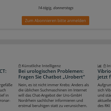
14-tägig, donnerstags
Zum Abonnieren bitte anmelden
Künstliche Intelligenz
In
CT:
Bei urologischen Problemen:
Vibri
Fragen Sie Chatbot „Urobert“
jetzt 
rgefäße
Nein, es ist nicht immer Krebs: Anders als
Aufgrun
auch
die üblichen Suchmaschinen im Internet
sich Vi
ef in
will das Chat-Angebot der Uro-GmbH
und stär
oronar-
Nordrhein sachlicher informieren und
aktuell
erstmal beruhigen statt zu verunsichern.
des RKI