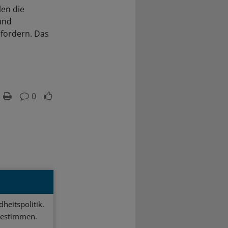
len die
und
nfordern. Das
0
heitspolitik.
bestimmen.