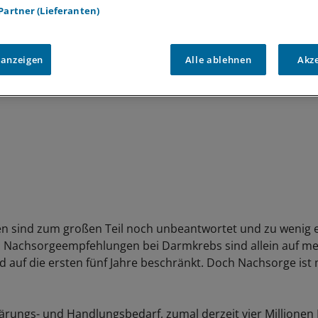
nd wie kann man sie verhindern?
 Partner (Lieferanten)
 anzeigen
Alle ablehnen
Akz
gen sind zum großen Teil noch unbeantwortet und zu wenig e
n Nachsorgeempfehlungen bei Darmkrebs sind allein auf me
 auf die ersten fünf Jahre beschränkt. Doch Nachsorge ist
Klärungs- und Handlungsbedarf, zumal derzeit vier Millione