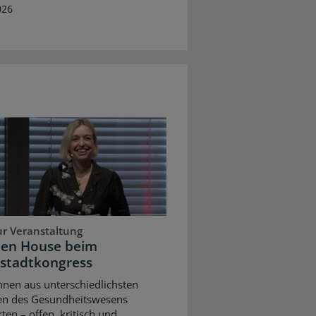
026
ur Veranstaltung
pen House beim
stadtkongress
nnen aus unterschiedlichsten
en des Gesundheitswesens
rten – offen, kritisch und