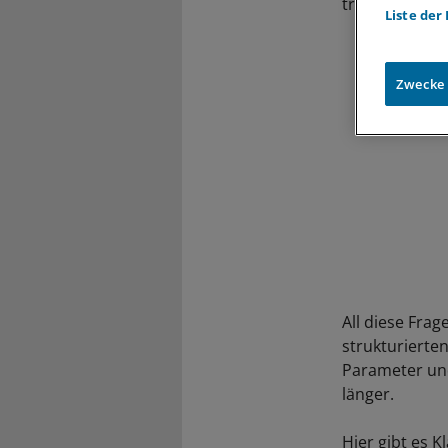
treten auf, u
Liste der
Zwecke
All diese Fra
strukturierte
Parameter und
länger.
Hier gibt es 