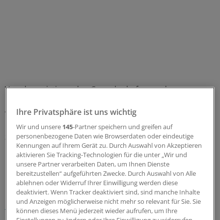
Von den existierenden Gewerkschaften und
Körperschaften fühlen sich die Mitglieder nicht
Ihre Privatsphäre ist uns wichtig
vertreten, "weil der Gesetzgeber durch seine ständigen
Eingriffe die Selbstbestimmung der Ärzte systematisch
Wir und unsere
145
-Partner speichern und greifen auf
zerstört hat", wie es am Freitag hieß.
(dpa)
personenbezogene Daten wie Browserdaten oder eindeutige
Kennungen auf Ihrem Gerät zu. Durch Auswahl von Akzeptieren
aktivieren Sie Tracking-Technologien für die unter „Wir und
0
unsere Partner verarbeiten Daten, um Ihnen Dienste
bereitzustellen“ aufgeführten Zwecke. Durch Auswahl von Alle
ablehnen oder Widerruf Ihrer Einwilligung werden diese
Schlagworte:
deaktiviert. Wenn Tracker deaktiviert sind, sind manche Inhalte
und Anzeigen möglicherweise nicht mehr so relevant für Sie. Sie
Berufspolitik
können dieses Menü jederzeit wieder aufrufen, um Ihre