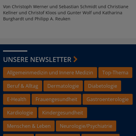
Von Christoph Werner und Sebastian Schmidt und Christiane
Kellner und Christof Kloos und Gunter Wolf und Katharina
Burghardt und Philipp A. Reuken
UNSERE NEWSLETTER
Allgemeinmedizin und Innere Medizin
Top-Thema
Beruf & Alltag
Dermatologie
Diabetologie
E-Health
Frauengesundheit
Gastroenterologie
Kardiologie
Kindergesundheit
Menschen & Leben
Neurologie/Psychiatrie