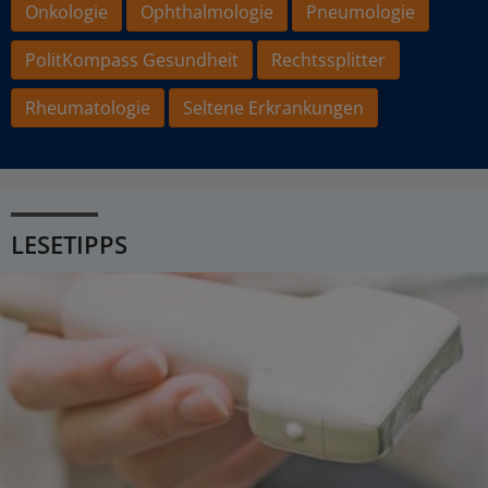
Onkologie
Ophthalmologie
Pneumologie
PolitKompass Gesundheit
Rechtssplitter
Rheumatologie
Seltene Erkrankungen
LESETIPPS