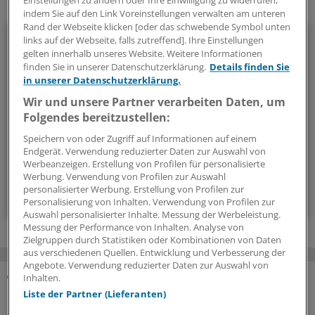
Einstellungen zu ändern oder Ihre Einwilligung zu widerrufen,
Ihr Newsletter zum Thema
indem Sie auf den Link Voreinstellungen verwalten am unteren
Rand der Webseite klicken [oder das schwebende Symbol unten
Politik & Debatte
links auf der Webseite, falls zutreffend]. Ihre Einstellungen
gelten innerhalb unseres Website. Weitere Informationen
finden Sie in unserer Datenschutzerklärung.
Details finden Sie
Mit diesem Newsletter blicken Sie hinter das tägliche
in unserer Datenschutzerklärung.
Geschehen in der Gesundheitspolitik. Mit Analysen,
Wir und unsere Partner verarbeiten Daten, um
Hintergründen und einem Blick auf Themen, die die Agenda
Folgendes bereitzustellen:
bestimmen.
Speichern von oder Zugriff auf Informationen auf einem
Endgerät. Verwendung reduzierter Daten zur Auswahl von
14-tägig, donnerstags
Werbeanzeigen. Erstellung von Profilen für personalisierte
Werbung. Verwendung von Profilen zur Auswahl
personalisierter Werbung. Erstellung von Profilen zur
Zum Abonnieren bitte anmelden
Personalisierung von Inhalten. Verwendung von Profilen zur
Auswahl personalisierter Inhalte. Messung der Werbeleistung.
Messung der Performance von Inhalten. Analyse von
Zielgruppen durch Statistiken oder Kombinationen von Daten
aus verschiedenen Quellen. Entwicklung und Verbesserung der
Angebote. Verwendung reduzierter Daten zur Auswahl von
Inhalten.
MEHR ZUM THEMA
Liste der Partner (Lieferanten)