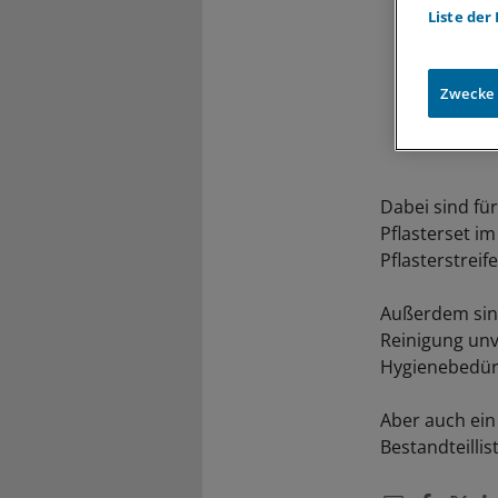
Liste der
Zwecke
Dabei sind fü
Pflasterset i
Pflasterstrei
Außerdem sind
Reinigung unv
Hygienebedürf
Aber auch ein
Bestandteill