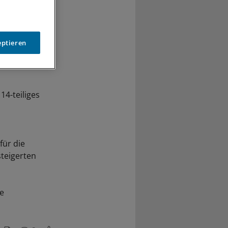
eptieren
14-teiliges
für die
steigerten
he