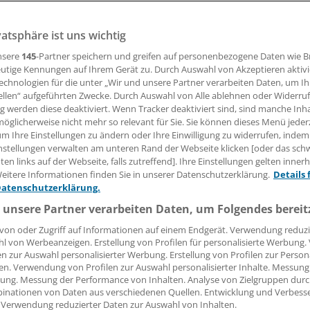
üssen jetzt ein spezielles Pflasterset im Pkw mit führen.
vatsphäre ist uns wichtig
nsere
145
-Partner speichern und greifen auf personenbezogene Daten wie 
15.01.2014, 12:50 Uhr
utige Kennungen auf Ihrem Gerät zu. Durch Auswahl von Akzeptieren aktivi
echnologien für die unter „Wir und unsere Partner verarbeiten Daten, um I
ellen“ aufgeführten Zwecke. Durch Auswahl von Alle ablehnen oder Widerruf
ng werden diese deaktiviert. Wenn Tracker deaktiviert sind, sind manche Inh
öglicherweise nicht mehr so relevant für Sie. Sie können dieses Menü jeder
G.
Jetzt gilt es, die Verbandkästen in Privat- und Dienstwag
um Ihre Einstellungen zu ändern oder Ihre Einwilligung zu widerrufen, indem
nstellungen verwalten am unteren Rand der Webseite klicken [oder das sc
 Denn seit 1. Januar 2014 gilt die geänderte Norm DIN 1316
en links auf der Webseite, falls zutreffend]. Ihre Einstellungen gelten inner
eitere Informationen finden Sie in unserer Datenschutzerklärung.
Details 
würden die Inhaltsteile im Verbandkasten den neuesten
Datenschutzerklärung.
nischen Erkenntnissen anpasst, berichtet der Bundesverba
 unsere Partner verarbeiten Daten, um Folgendes bereit
logie (BVMed).
von oder Zugriff auf Informationen auf einem Endgerät. Verwendung reduzi
l von Werbeanzeigen. Erstellung von Profilen für personalisierte Werbung
en zur Auswahl personalisierter Werbung. Erstellung von Profilen zur Person
en. Verwendung von Profilen zur Auswahl personalisierter Inhalte. Messung
ung. Messung der Performance von Inhalten. Analyse von Zielgruppen durch
inationen von Daten aus verschiedenen Quellen. Entwicklung und Verbess
 Verwendung reduzierter Daten zur Auswahl von Inhalten.