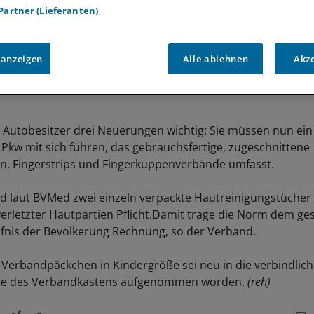
 Partner (Lieferanten)
 anzeigen
Alle ablehnen
Akz
r Autobesitzer drei Neuerungen wichtig: Sie müssen nun ein 
m Pkw mit sich führen, das gebrauchsfertige, zugeschnittene
fen, Fingerstrips und Fingerkuppenverbände umfasst.
 laut BVMed zwei einzeln verpackte Hautreinigungstücher 
erletzter Hautpartien Pflicht.Damit trage die Norm dem ge
nis der Bevölkerung Rechnung, so der Verband.
 Verbandpäckchen in Kindergröße sei neu in die verbindlic
iste des Verbandkastens aufgenommen worden.
(reh)