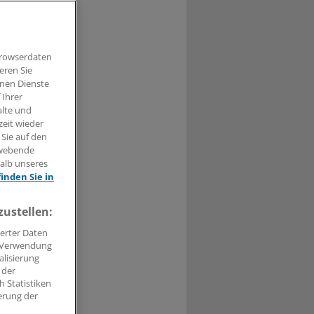
Browserdaten
eren Sie
hnen Dienste
 Ihrer
2
alte und
zeit wieder
en
 Sie auf den
hwebende
4.
halb unseres
finden Sie in
nd
zustellen:
erter Daten
. Verwendung
alisierung
 der
 Statistiken
erung der