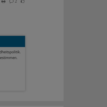
2
heitspolitik.
bestimmen.