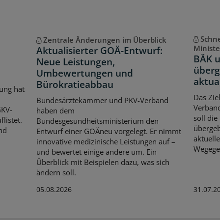
Schne
Zentrale Änderungen im Überblick
Minist
Aktualisierter GOÄ-Entwurf:
BÄK u
Neue Leistungen,
über
Umbewertungen und
aktua
Bürokratieabbau
ung hat
Das Zie
Bundesärztekammer und PKV-Verband
Verband
GKV-
haben dem
soll die
listet.
Bundesgesundheitsministerium den
übergeb
nd
Entwurf einer GOÄneu vorgelegt. Er nimmt
aktuell
innovative medizinische Leistungen auf –
Wegege
und bewertet einige andere um. Ein
Überblick mit Beispielen dazu, was sich
ändern soll.
05.08.2026
31.07.2