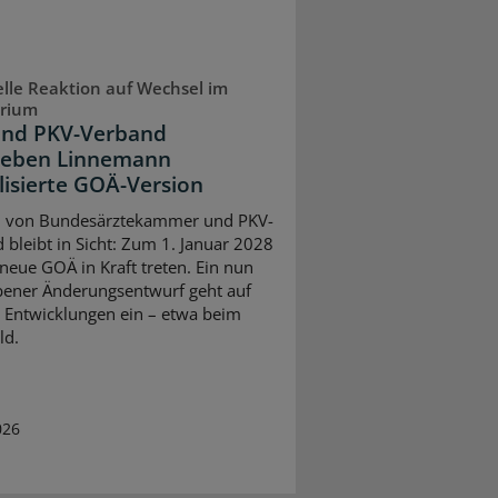
lle Reaktion auf Wechsel im
erium
nd PKV-Verband
geben Linnemann
lisierte GOÄ-Version
l von Bundesärztekammer und PKV-
 bleibt in Sicht: Zum 1. Januar 2028
 neue GOÄ in Kraft treten. Ein nun
ener Änderungsentwurf geht auf
e Entwicklungen ein – etwa beim
ld.
026