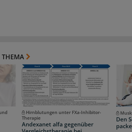
 THEMA
 und
Hirnblutungen unter FXa-Inhibitor-
Musk
Therapie
Den S
Andexanet alfa gegenüber
pack
Vergleichstherapie bei