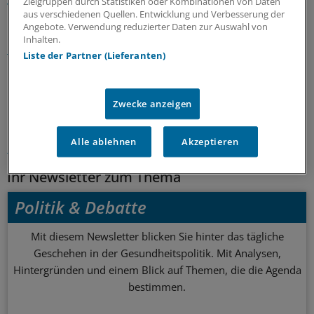
Zielgruppen durch Statistiken oder Kombinationen von Daten
aus verschiedenen Quellen. Entwicklung und Verbesserung der
Angebote. Verwendung reduzierter Daten zur Auswahl von
Lesen Sie dazu auch:
Hausarzt 2020 - Chef eines
Inhalten.
Medizinteams
Hausarzt als Teamchef - Vision für 2020
Liste der Partner (Lieferanten)
0
Zwecke anzeigen
Schlagworte:
Alle ablehnen
Akzeptieren
Berufspolitik
Ihr Newsletter zum Thema
Politik & Debatte
Mit diesem Newsletter blicken Sie hinter das tägliche
Geschehen in der Gesundheitspolitik. Mit Analysen,
Hintergründen und einem Blick auf Themen, die die Agenda
bestimmen.