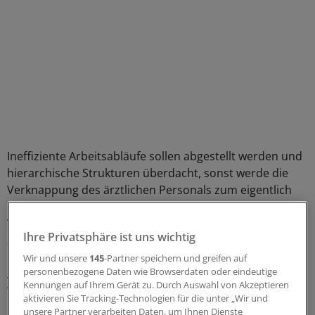
Ineffiziente Arbeitsabläufe sollen abgestellt werden und
hierarchische Strukturen überdacht, sonst werde die
Verknappung des ärztlichen Personals zum eigentlich
existenzgefährdenden Faktor für die wohnortnahe
Versorgung, sowohl bei niedergelassenen Ärzten als
Ihre Privatsphäre ist uns wichtig
auch bei Kliniken.
Wir und unsere
145
-Partner speichern und greifen auf
personenbezogene Daten wie Browserdaten oder eindeutige
Ärzteverbände, Kommunen, das
Kennungen auf Ihrem Gerät zu. Durch Auswahl von Akzeptieren
Wissenschaftsministerium und das
aktivieren Sie Tracking-Technologien für die unter „Wir und
Gesundheitsministerium sollen sich in der
unsere Partner verarbeiten Daten, um Ihnen Dienste