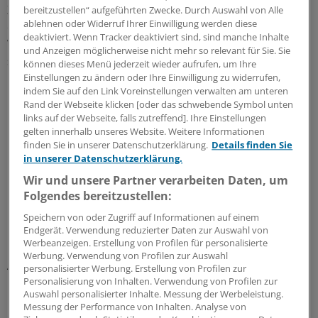
Zukunftsdebatte engagieren, fordert die Ministerin. "Ich
bereitzustellen“ aufgeführten Zwecke. Durch Auswahl von Alle
ablehnen oder Widerruf Ihrer Einwilligung werden diese
erwarte auch innerhalb der Ärzteverbandsvertreter den
deaktiviert. Wenn Tracker deaktiviert sind, sind manche Inhalte
Willen zu flexiblen und patientenorientierten Lösungen",
und Anzeigen möglicherweise nicht mehr so relevant für Sie. Sie
sagte Ross-Luttmann.
können dieses Menü jederzeit wieder aufrufen, um Ihre
Einstellungen zu ändern oder Ihre Einwilligung zu widerrufen,
indem Sie auf den Link Voreinstellungen verwalten am unteren
Die KV Niedersachsen "begrüßt das Angebot" erklärte
Rand der Webseite klicken [oder das schwebende Symbol unten
Detlef Haffke, Sprecher der KV. Erst kürzlich hat KVN
links auf der Webseite, falls zutreffend]. Ihre Einstellungen
mitgeteilt, dass Niedersachsen in zwölf Jahren 1000
gelten innerhalb unseres Website. Weitere Informationen
Hausärzte zu fehlen drohen. Die Zahlen seien dem
finden Sie in unserer Datenschutzerklärung.
Details finden Sie
in unserer Datenschutzerklärung.
Ministerium übermittelt worden. Über die Zukunft des
Hausarztberufes wird voraussichtlich auch auf der
Wir und unsere Partner verarbeiten Daten, um
Folgendes bereitzustellen:
Konferenz der Ländergesundheitsminister (GMK) in der
kommenden Woche in Plön beraten werden. Die GMK
Speichern von oder Zugriff auf Informationen auf einem
hatte im Jahr 2007 das Gutachten "Die
Endgerät. Verwendung reduzierter Daten zur Auswahl von
Werbeanzeigen. Erstellung von Profilen für personalisierte
Primärversorgung in Deutschland im Jahr 2020" in
Werbung. Verwendung von Profilen zur Auswahl
Auftrag gegeben.
personalisierter Werbung. Erstellung von Profilen zur
Personalisierung von Inhalten. Verwendung von Profilen zur
Auswahl personalisierter Inhalte. Messung der Werbeleistung.
Lesen Sie dazu auch den Kommentar:
Papier ist
Messung der Performance von Inhalten. Analyse von
geduldig - Patienten nicht