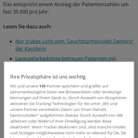
Das entspricht einem Anstieg der Patientenzahlen um
fast 35 000 pro Jahr.
Lesen Sie dazu auch:
Nur trübes Licht vom "Leuchtturmprojekt Demenz"
der Kanzlerin
Langzeitarbeitslose betreuen Patienten mit
Alzheimer - ist das eine Handlungsperspektive?
Bald gibt’s die erste hausärztliche Richtlinie zur
Ihre Privatsphäre ist uns wichtig
Demenz
Wir und unsere
145
-Partner speichern und greifen auf
personenbezogene Daten wie Browserdaten oder eindeutige
Ein früher Therapiestart bremst die Demenz
Kennungen auf Ihrem Gerät zu. Durch Auswahl von Akzeptieren
Viel Bewegung hält das Gehirn im Alter fit
aktivieren Sie Tracking-Technologien für die unter „Wir und
unsere Partner verarbeiten Daten, um Ihnen Dienste
Vom Umgang mit Schuldgefühlen
bereitzustellen“ aufgeführten Zwecke. Durch Auswahl von Alle
ablehnen oder Widerruf Ihrer Einwilligung werden diese
Demenz in der stationären Pflege
deaktiviert. Wenn Tracker deaktiviert sind, sind manche Inhalte
Infos im Web zu Alzheimer
und Anzeigen möglicherweise nicht mehr so relevant für Sie. Sie