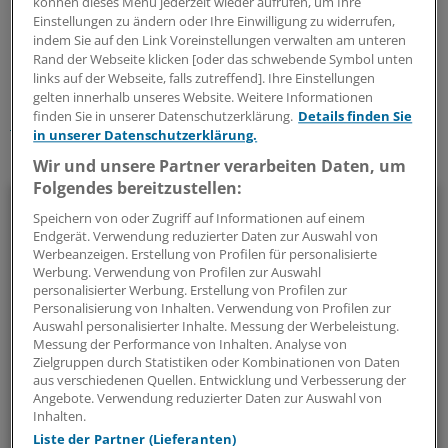
können dieses Menü jederzeit wieder aufrufen, um Ihre
Einstellungen zu ändern oder Ihre Einwilligung zu widerrufen,
0
indem Sie auf den Link Voreinstellungen verwalten am unteren
Rand der Webseite klicken [oder das schwebende Symbol unten
links auf der Webseite, falls zutreffend]. Ihre Einstellungen
Schlagworte:
gelten innerhalb unseres Website. Weitere Informationen
finden Sie in unserer Datenschutzerklärung.
Details finden Sie
Berufspolitik
in unserer Datenschutzerklärung.
Ihr Newsletter zum Thema
Wir und unsere Partner verarbeiten Daten, um
Folgendes bereitzustellen:
Politik & Debatte
Speichern von oder Zugriff auf Informationen auf einem
Endgerät. Verwendung reduzierter Daten zur Auswahl von
Mit diesem Newsletter blicken Sie hinter das tägliche
Werbeanzeigen. Erstellung von Profilen für personalisierte
Geschehen in der Gesundheitspolitik. Mit Analysen,
Werbung. Verwendung von Profilen zur Auswahl
personalisierter Werbung. Erstellung von Profilen zur
Hintergründen und einem Blick auf Themen, die die Agenda
Personalisierung von Inhalten. Verwendung von Profilen zur
bestimmen.
Auswahl personalisierter Inhalte. Messung der Werbeleistung.
Messung der Performance von Inhalten. Analyse von
Zielgruppen durch Statistiken oder Kombinationen von Daten
14-tägig, donnerstags
aus verschiedenen Quellen. Entwicklung und Verbesserung der
Angebote. Verwendung reduzierter Daten zur Auswahl von
Inhalten.
Zum Abonnieren bitte anmelden
Liste der Partner (Lieferanten)