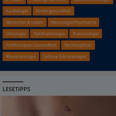
Kardiologie
Kindergesundheit
Menschen & Leben
Neurologie/Psychiatrie
Onkologie
Ophthalmologie
Pneumologie
PolitKompass Gesundheit
Rechtssplitter
Rheumatologie
Seltene Erkrankungen
LESETIPPS