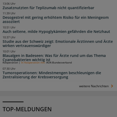
13:06 Uhr
Zusatznutzten für Teplizumab nicht quantifizierbar
11:39 Uhr
Desogestrel mit gering erhöhtem Risiko für ein Meningeom
assoziiert
10:51 Uhr
Auch seltene, milde Hypoglykämien gefährden die Netzhaut
10:37 Uhr
Studie aus der Schweiz zeigt: Emotionale Ärztinnen und Ärzte
wirken vertrauenswürdiger
10:01 Uhr
Blaualgen in Badeseen: Was für Ärzte rund um das Thema
Cyanobakterien wichtig ist
Kooperation
|
In Kooperation mit:
AOK-Bundesverband
07:30 Uhr
Tumoroperationen: Mindestmengen beschleunigen die
Zentralisierung der Krebsversorgung
weitere Nachrichten
TOP-MELDUNGEN