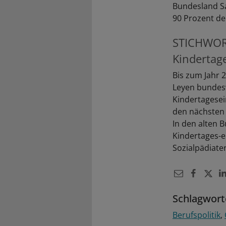
Bundesland Sa
90 Prozent de
STICHWO
Kindertag
Bis zum Jahr 
Leyen bundesw
Kindertagesei
den nächsten f
In den alten 
Kindertages-ei
Sozialpädiate
Schlagwort
Berufspolitik