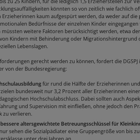
s zu 25 Kindern, für die lediglich 1,5 Erzieherstellen zur V
klungsauffälligkeiten könnten so von zeitlich wie fachlich of
 Erzieherinnen kaum aufgespürt werden, da weder auf die
emotionalen Bedürfnisse der einzelnen Kinder eingegangen
müssten weitere Faktoren berücksichtigt werden, etwa de
von Kindern mit Behinderung oder Migrationshintergrund 
eziellen Lebenslagen.
orderungen gerecht werden zu können, fordert die DGSPJ 
er von der Bundesregierung:
hschulausbildung
für rund die Hälfte der Erzieherinnen und
rzielen bundesweit nur 3,2 Prozent aller Erzieherinnen eine
dagogischen Hochschulabschluss. Dabei sollten auch Aspek
fahrung und Supervision mit einfließen, ohne jedoch den P
k zu verlieren.
 bessere altersgewichtete Betreuungsschlüssel für Kleinkin
nur sehen die Sozialpädiater eine Gruppengröße von bis zu
tersklasse unter drei Jahren an.