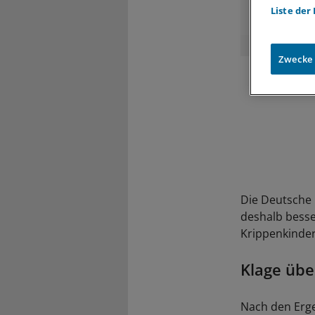
Deutschland
Liste der
© Foto: imago
Zwecke
Die Deutsche 
deshalb besse
Krippenkinder
Klage übe
Nach den Erge