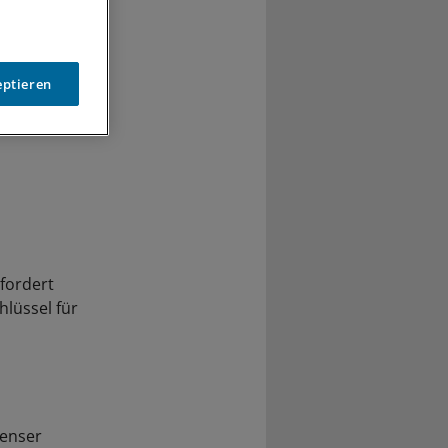
eptieren
 fordert
lüssel für
menser