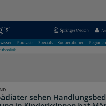
An
swissen
Podcasts
Specials
Kooperationen
Regionen
ufspolitik
UND
pädiater sehen Handlungsbeda
ung in Kinderkrippen hat Mä