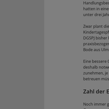
Handlungsbeda
hatten in ein
unter drei Jah
Zwar plant di
Kindertagespf
DGSPJ bisher 
praxisbezogen
Bode aus Ulm 
Eine bessere 
deshalb notw
zunehmen, je s
betreuen müs
Zahl der E
Noch immer g