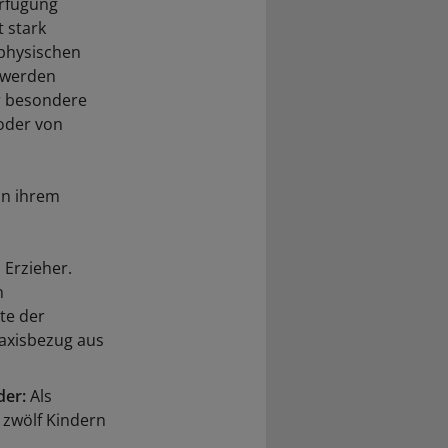
erfügung
t stark
 physischen
 werden
r besondere
oder von
in ihrem
 Erzieher.
n
te der
raxisbezug aus
der:
Als
 zwölf Kindern