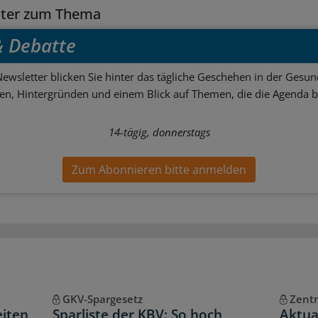
tter zum Thema
 & Debatte
ewsletter blicken Sie hinter das tägliche Geschehen in der Gesund
sen, Hintergründen und einem Blick auf Themen, die die Agenda 
14-tägig, donnerstags
Zum Abonnieren bitte anmelden
GKV-Spargesetz
Zentr
eiten
Sparliste der KBV: So hoch
Aktua