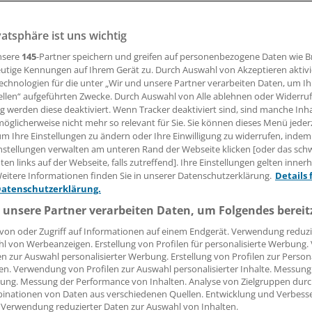
vatsphäre ist uns wichtig
nsere
145
-Partner speichern und greifen auf personenbezogene Daten wie 
aimund Schmid
utige Kennungen auf Ihrem Gerät zu. Durch Auswahl von Akzeptieren aktivi
echnologien für die unter „Wir und unsere Partner verarbeiten Daten, um I
ellen“ aufgeführten Zwecke. Durch Auswahl von Alle ablehnen oder Widerruf
09.06.2008, 16:01 Uhr
ng werden diese deaktiviert. Wenn Tracker deaktiviert sind, sind manche Inh
öglicherweise nicht mehr so relevant für Sie. Sie können dieses Menü jeder
um Ihre Einstellungen zu ändern oder Ihre Einwilligung zu widerrufen, indem
nstellungen verwalten am unteren Rand der Webseite klicken [oder das sc
en links auf der Webseite, falls zutreffend]. Ihre Einstellungen gelten inner
Der Trend ist eindeutig: Immer mehr Kinder
eitere Informationen finden Sie in unserer Datenschutzerklärung.
Details 
bildungsfernen, einkommensschwachen un
Datenschutzerklärung.
überforderten Familien werden in Deutschl
 unsere Partner verarbeiten Daten, um Folgendes bereit
ersten drei Lebensjahren außerhäuslich bet
von oder Zugriff auf Informationen auf einem Endgerät. Verwendung reduzi
stehen jedoch zu wenige geschulte Erzieher
l von Werbeanzeigen. Erstellung von Profilen für personalisierte Werbung
Tagesmütter zur Verfügung, zumal zuneh
en zur Auswahl personalisierter Werbung. Erstellung von Profilen zur Person
en. Verwendung von Profilen zur Auswahl personalisierter Inhalte. Messung
Kinder aus armen oder sozial benachteiligte
ung. Messung der Performance von Inhalten. Analyse von Zielgruppen durch
einen besonderen Förderbedarf benötigen.
n: Das
inationen von Daten aus verschiedenen Quellen. Entwicklung und Verbess
 Verwendung reduzierter Daten zur Auswahl von Inhalten.