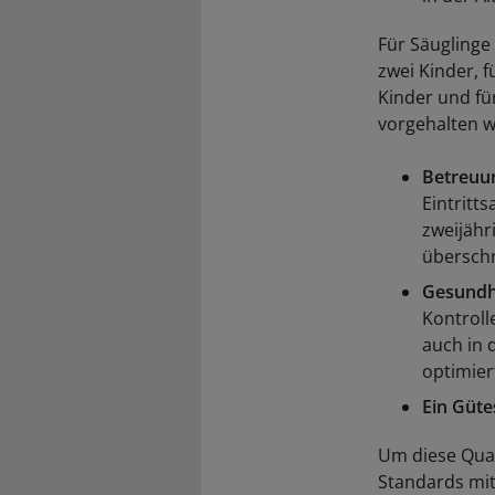
Für Säuglinge
zwei Kinder, f
Kinder und fü
vorgehalten w
Betreuun
Eintritts
zweijähr
überschr
Gesundhe
Kontroll
auch in 
optimier
Ein Güte
Um diese Qual
Standards mit