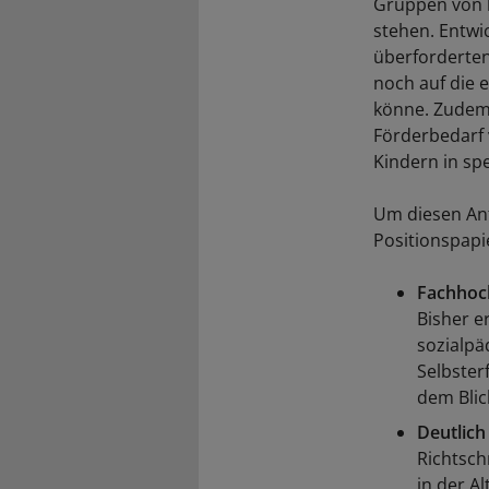
Gruppen von bi
stehen. Entwic
überforderten
noch auf die 
könne. Zudem 
Förderbedarf 
Kindern in sp
Um diesen Anf
Positionspapi
Fachhoc
Bisher e
sozialpä
Selbster
dem Blic
Deutlich
Richtsch
in der Al