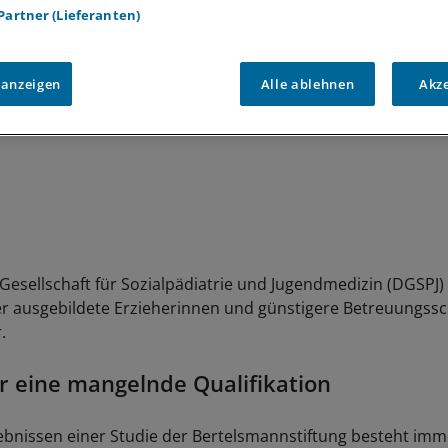
.
 Partner (Lieferanten)
 anzeigen
Alle ablehnen
Akz
Gesellschaft für Sozialpädiatrie und Jugendmedizin (DGSPJ)
r ausgebildete Erzieherinnen und günstigere Betreuungssch
.
r eine mangelnde Qualifikation
bnissen einer Studie der Bertelsmannstiftung besteht im