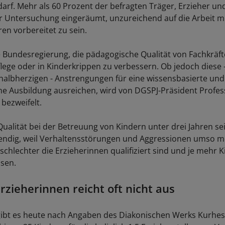
rf. Mehr als 60 Prozent der befragten Träger, Erzieher u
er Untersuchung eingeräumt, unzureichend auf die Arbeit m
ren vorbereitet zu sein.
e Bundesregierung, die pädagogische Qualität von Fachkräft
lege oder in Kinderkrippen zu verbessern. Ob jedoch diese -
halbherzigen - Anstrengungen für eine wissensbasierte und
e Ausbildung ausreichen, wird von DGSPJ-Präsident Profes
bezweifelt.
Qualität bei der Betreuung von Kindern unter drei Jahren sei
endig, weil Verhaltensstörungen und Aggressionen umso 
chlechter die Erzieherinnen qualifiziert sind und je mehr K
sen.
rzieherinnen reicht oft nicht aus
ibt es heute nach Angaben des Diakonischen Werks Kurhe