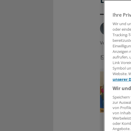
Ihre Pri
Wir und u
Von
R
oder einde
Tracking-T
bereitzust
Veröffentlicht:
Einwilligu
Anzeigen m
aufrufen, 
Link Vorei
Symbol unt
Website. W
unserer 
Wir und
Speichern 
zur Auswah
von Profil
von Inhalt
Überlastete
Werbeleist
Erzieherinne
oder Komb
gibt‘s oft in
Angebote.