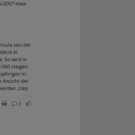
6/2007 etwa
Ursula von der
lätze in
. So wird in
 000 steigen.
ijährigen in
h Ansicht der
 werden.
(ras)
0