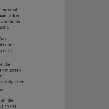
r maximal
aximal drei
 vier Kinder
icht.
Das
Bei unter
g nicht
el die
nen müssten
mit
 ermöglichen.
ten
 an, die
 sich das