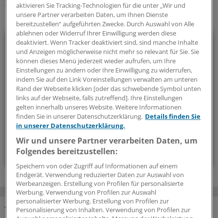
Psychotherapie
aktivieren Sie Tracking-Technologien für die unter „Wir und
unsere Partner verarbeiten Daten, um Ihnen Dienste
Ihr Newsletter zum Thema
bereitzustellen“ aufgeführten Zwecke. Durch Auswahl von Alle
ablehnen oder Widerruf Ihrer Einwilligung werden diese
Politik & Debatte
deaktiviert. Wenn Tracker deaktiviert sind, sind manche Inhalte
und Anzeigen möglicherweise nicht mehr so relevant für Sie. Sie
können dieses Menü jederzeit wieder aufrufen, um Ihre
Mit diesem Newsletter blicken Sie hinter das tägliche
Einstellungen zu ändern oder Ihre Einwilligung zu widerrufen,
Geschehen in der Gesundheitspolitik. Mit Analysen,
indem Sie auf den Link Voreinstellungen verwalten am unteren
Hintergründen und einem Blick auf Themen, die die Agenda
Rand der Webseite klicken [oder das schwebende Symbol unten
bestimmen.
links auf der Webseite, falls zutreffend]. Ihre Einstellungen
gelten innerhalb unseres Website. Weitere Informationen
finden Sie in unserer Datenschutzerklärung.
Details finden Sie
14-tägig, donnerstags
in unserer Datenschutzerklärung.
Wir und unsere Partner verarbeiten Daten, um
Zum Abonnieren bitte anmelden
Folgendes bereitzustellen:
Speichern von oder Zugriff auf Informationen auf einem
Endgerät. Verwendung reduzierter Daten zur Auswahl von
Werbeanzeigen. Erstellung von Profilen für personalisierte
Werbung. Verwendung von Profilen zur Auswahl
personalisierter Werbung. Erstellung von Profilen zur
Personalisierung von Inhalten. Verwendung von Profilen zur