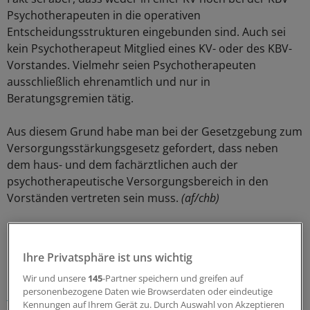
Psychotherapeuten in die operativen
Entscheidungsstrukturen eingebunden sind. Auch sei
kein Psychotherapeut Mitglied eines KV- oder des KBV-
Vorstandes. Vielmehr seien Psychotherapeuten
ausschließlich ehrenamtlich und nur in
Beratungsgremien tätig.
Aus diesem Grund habe man bei der Gesetzgebung zum
Versorgungsstärkungsgesetz gefordert, dass neben
dem haus- und dem fachärztlichen auch der
psychotherapeutische Versorgungsbereich in den
Vorständen vertreten sein muss.
(af/chb)
1
Ihre Privatsphäre ist uns wichtig
Schlagworte:
Wir und unsere
145
-Partner speichern und greifen auf
personenbezogene Daten wie Browserdaten oder eindeutige
Berufspolitik
Neuro-psychiatrische Krankheiten
Kennungen auf Ihrem Gerät zu. Durch Auswahl von Akzeptieren