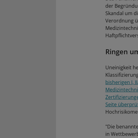
der Begründun
Skandal um di
Verordnung üb
Medizintechni
Haftpflichtve
Ringen um
Uneinigkeit h
Klassifizierun
bisherigen I, II
Medizintechni
Zertifizierun
Seite überprü
Hochrisikomed
"Die benannt
in Wettbewerb;