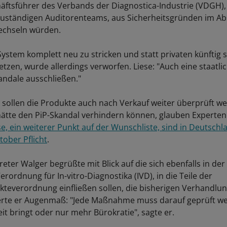
äftsführer des Verbands der Diagnostica-Industrie (VDGH),
 zuständigen Auditorenteams, aus Sicherheitsgründen im A
echseln würden.
System komplett neu zu stricken und statt privaten künftig s
etzen, wurde allerdings verworfen. Liese: "Auch eine staatl
andale ausschließen."
sollen die Produkte auch nach Verkauf weiter überprüft we
hätte den PiP-Skandal verhindern können, glauben Experten
e, ein weiterer Punkt auf der Wunschliste, sind in Deutschl
tober Pflicht
.
reter Walger begrüßte mit Blick auf die sich ebenfalls in der
erordnung für In-vitro-Diagnostika (IVD), in die Teile der
teverordnung einfließen sollen, die bisherigen Verhandlun
erte er Augenmaß: "Jede Maßnahme muss darauf geprüft we
it bringt oder nur mehr Bürokratie", sagte er.