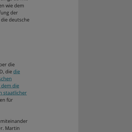
len wie dem
fung der
 die deutsche
ber die
 D, die
die
schen
i dem die
 staatlicher
en für
 miteinander
Dr. Martin