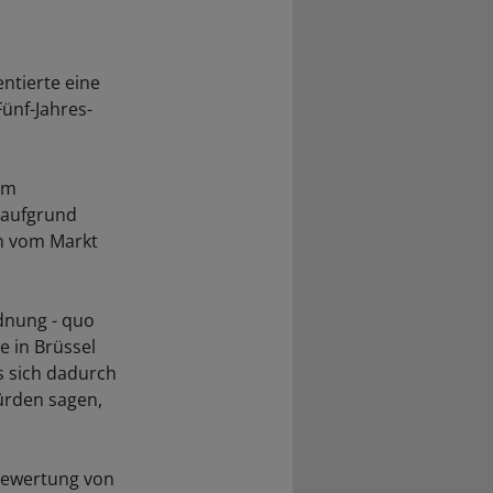
ntierte eine
ünf-Jahres-
em
 aufgrund
n vom Markt
dnung - quo
e in Brüssel
s sich dadurch
ürden sagen,
nbewertung von