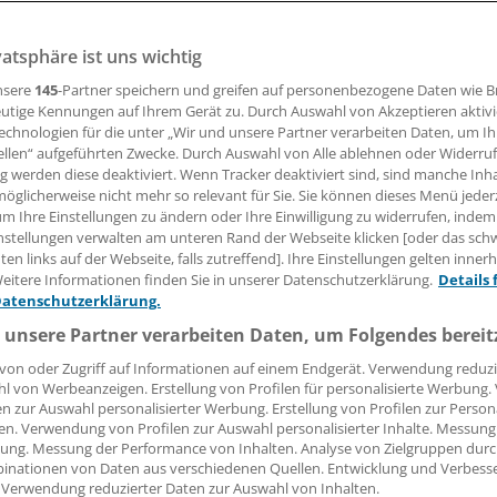
vatsphäre ist uns wichtig
llierung der EU-Medizinprodukteverordnung ein großer Wu
zintechnikindustrie sehen weiter Defizite.
nsere
145
-Partner speichern und greifen auf personenbezogene Daten wie 
utige Kennungen auf Ihrem Gerät zu. Durch Auswahl von Akzeptieren aktivi
echnologien für die unter „Wir und unsere Partner verarbeiten Daten, um I
ellen“ aufgeführten Zwecke. Durch Auswahl von Alle ablehnen oder Widerruf
ng werden diese deaktiviert. Wenn Tracker deaktiviert sind, sind manche Inh
lman
öglicherweise nicht mehr so relevant für Sie. Sie können dieses Menü jeder
um Ihre Einstellungen zu ändern oder Ihre Einwilligung zu widerrufen, indem
19.02.2016, 05:07 Uhr
nstellungen verwalten am unteren Rand der Webseite klicken [oder das sc
en links auf der Webseite, falls zutreffend]. Ihre Einstellungen gelten inner
eitere Informationen finden Sie in unserer Datenschutzerklärung.
Details 
Datenschutzerklärung.
 unsere Partner verarbeiten Daten, um Folgendes bereit
von oder Zugriff auf Informationen auf einem Endgerät. Verwendung reduzi
l von Werbeanzeigen. Erstellung von Profilen für personalisierte Werbung
en zur Auswahl personalisierter Werbung. Erstellung von Profilen zur Person
en. Verwendung von Profilen zur Auswahl personalisierter Inhalte. Messung
ung. Messung der Performance von Inhalten. Analyse von Zielgruppen durch
inationen von Daten aus verschiedenen Quellen. Entwicklung und Verbess
 Verwendung reduzierter Daten zur Auswahl von Inhalten.