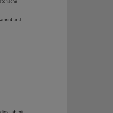
atorische
rlament und
rdings ab mit