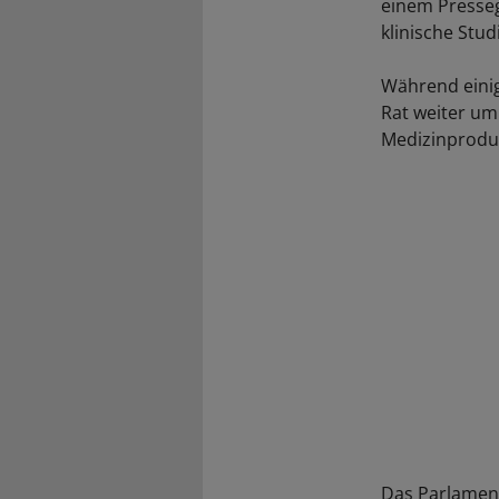
einem Presseg
klinische Stu
Während einig
Rat weiter um 
Medizinprodu
Das Parlament