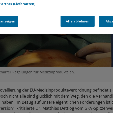
 Partner (Lieferanten)
 anzeigen
Alle ablehnen
Akz
schärfer Regelungen für Medizinprodukte an.
ovellierung der EU-Medizinprodukteverordnung befindet si
Doch nicht alle sind glücklich mit dem Weg, den die Verhan
 haben. "In Bezug auf unsere eigentlichen Forderungen ist 
ersion", kritisierte Dr. Matthias Dettlog vom GKV-Spitzenv