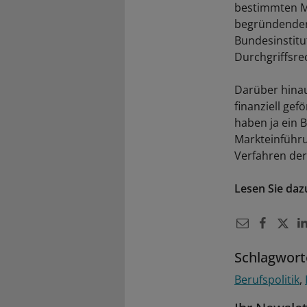
bestimmten M
begründenden
Bundesinstitu
Durchgriffsrec
Darüber hinau
finanziell ge
haben ja ein B
Markteinführun
Verfahren de
Lesen Sie da
Schlagwort
Berufspolitik