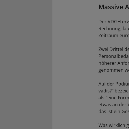
Massive A
Der VDGH erwa
Rechnung, lau
Zeitraum euro
Zwei Drittel 
Personalbedar
höherer Anfo
genommen we
Auf der Podi
vadis?" bezei
als "eine For
etwas an der 
das ist ein Ge
Was wirklich 