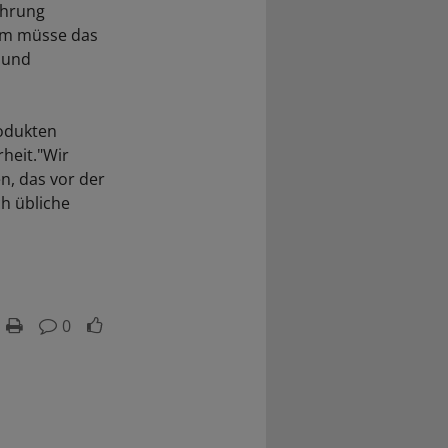
ührung
em müsse das
 und
rodukten
heit."Wir
en, das vor der
ch übliche
0