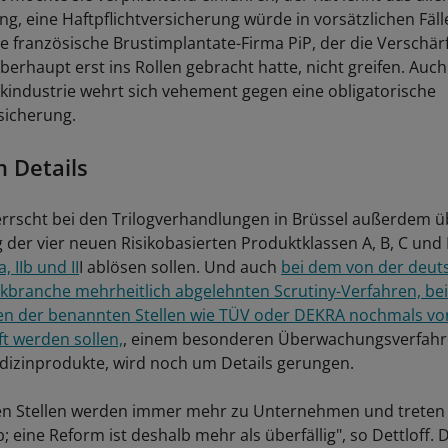
g, eine Haftpflichtversicherung würde in vorsätzlichen Fäl
e französische Brustimplantate-Firma PiP, der die Verschär
erhaupt erst ins Rollen gebracht hatte, nicht greifen. Auch
kindustrie wehrt sich vehement gegen eine obligatorische
rsicherung.
 Details
errscht bei den Trilogverhandlungen in Brüssel außerdem ü
g der vier neuen Risikobasierten Produktklassen A, B, C und
a, IIb und II
I ablösen sollen. Und auch
bei dem von der deut
kbranche mehrheitlich abgelehnten Scrutiny-Verfahren, be
gen der benannten Stellen wie TÜV oder DEKRA nochmals von
ft werden sollen,
, einem besonderen Überwachungsverfahr
izinprodukte, wird noch um Details gerungen.
en Stellen werden immer mehr zu Unternehmen und treten
 eine Reform ist deshalb mehr als überfällig", so Dettloff. 