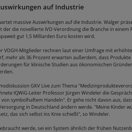
uswirkungen auf Industrie
rtet massive Auswirkungen auf die Industrie. Walger präse
t der die novellierte IVD-Verordnung die Branche in einem F
paweit gut 1,5 Milliarden Euro kosten wird.
der VDGH-Mitglieder rechnen laut einer Umfrage mit erhöht
f, mehr als 36 Prozent erwarten außerdem, dass Produkte
rderungen für klinische Studien aus ökonomischen Gründe
rden.
umsdiskussion GKV Live zum Thema "Medizinprodukteveror
chnete IQWiG-Leiter Professor Jürgen Windeler die Gespräch
m von symbolhaftem Handeln". Er gehe nicht davon aus, das
Versorgung in Deutschland ändern werde. "Meine Kinder w
setz, das sich selbst ins Knie schießt", so Windeler.
gebraucht werde, sei ein System ähnlich der frühen Nutze