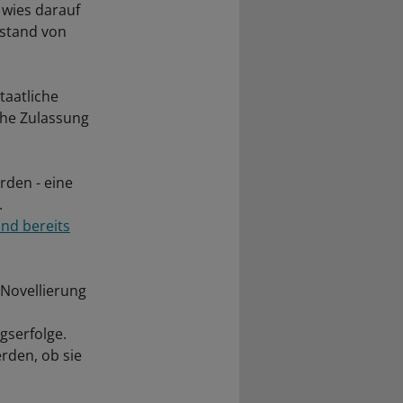
 wies darauf
bstand von
taatliche
iche Zulassung
rden - eine
.
and bereits
 Novellierung
gserfolge.
rden, ob sie