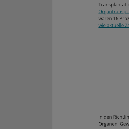
Transplantati
Organtranspl
waren 16 Proze
wie aktuelle 
In den Richtli
Organen, Geweb