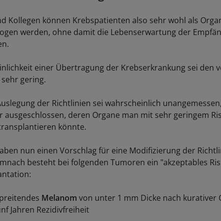
d Kollegen können Krebspatienten also sehr wohl als Orga
ogen werden, ohne damit die Lebenserwartung der Empfän
en.
nlichkeit einer Übertragung der Krebserkrankung sei den 
 sehr gering.
Auslegung der Richtlinien sei wahrscheinlich unangemesse
 ausgeschlossen, deren Organe man mit sehr geringem Ris
ransplantieren könnte.
aben nun einen Vorschlag für eine Modifizierung der Richtl
emnach besteht bei folgenden Tumoren ein "akzeptables Risi
ntation:
 spreitendes
Melanom
von unter 1 mm Dicke nach kurativer 
f Jahren Rezidivfreiheit