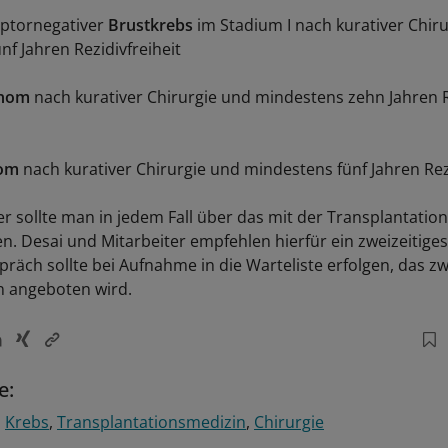
ptornegativer
Brustkrebs
im Stadium I nach kurativer Chir
f Jahren Rezidivfreiheit
inom
nach kurativer Chirurgie und mindestens zehn Jahren R
nom
nach kurativer Chirurgie und mindestens fünf Jahren Rezi
 sollte man in jedem Fall über das mit der Transplantati
en. Desai und Mitarbeiter empfehlen hierfür ein zweizeitige
präch sollte bei Aufnahme in die Warteliste erfolgen, das z
n angeboten wird.
e:
Krebs
Transplantationsmedizin
Chirurgie