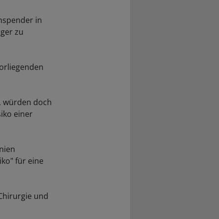
nspender in
ger zu
vorliegenden
n, würden doch
iko einer
inien
ko" für eine
Chirurgie und