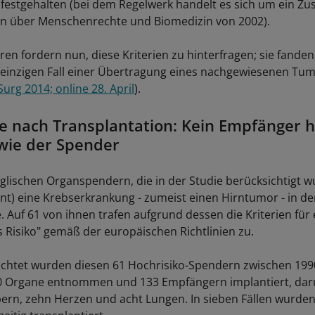
estgehalten (bei dem Regelwerk handelt es sich um ein Zus
on über Menschenrechte und Biomedizin von 2002).
ren fordern nun, diese Kriterien zu hinterfragen; sie fanden
 einzigen Fall einer Übertragung eines nachgewiesenen Tu
 Surg 2014; online 28. April
).
e nach Transplantation: Kein Empfänger h
wie der Spender
glischen Organspendern, die in der Studie berücksichtigt w
ent) eine Krebserkrankung - zumeist einen Hirntumor - in de
 Auf 61 von ihnen trafen aufgrund dessen die Kriterien für 
s Risiko" gemäß der europäischen Richtlinien zu.
chtet wurden diesen 61 Hochrisiko-Spendern zwischen 199
0 Organe entnommen und 133 Empfängern implantiert, dar
bern, zehn Herzen und acht Lungen. In sieben Fällen wurden 