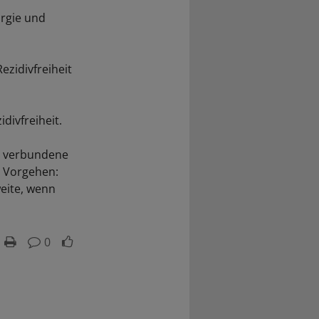
urgie und
ezidivfreiheit
divfreiheit.
on verbundene
s Vorgehen:
weite, wenn
0