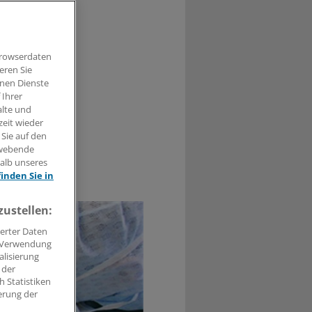
 Bedingungen
ie wurde die
gen.
Browserdaten
eren Sie
hnen Dienste
 Ihrer
alte und
zeit wieder
 Sie auf den
hwebende
halb unseres
0
finden Sie in
zustellen:
erter Daten
. Verwendung
alisierung
 der
 Statistiken
erung der