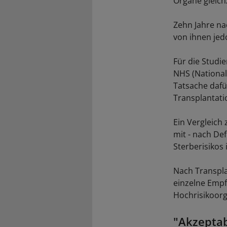
Organe gleichz
Zehn Jahre na
von ihnen jed
Für die Studi
NHS (National 
Tatsache dafü
Transplantati
Ein Vergleic
mit - nach Def
Sterberisikos
Nach Transpla
einzelne Empf
Hochrisikoorg
"Akzeptab