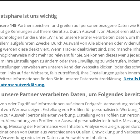
hemals krebskranken Spendern können unter bestimmten
ine Transplantation geeignet sein. In einer britischen Stud
vatsphäre ist uns wichtig
ng in keinem einzigen von 61 untersuchten Fällen übertra
nsere
145
-Partner speichern und greifen auf personenbezogene Daten wie 
utige Kennungen auf Ihrem Gerät zu. Durch Auswahl von Akzeptieren aktivi
echnologien für die unter „Wir und unsere Partner verarbeiten Daten, um I
ellen“ aufgeführten Zwecke. Durch Auswahl von Alle ablehnen oder Widerruf
berhofer
ng werden diese deaktiviert. Wenn Tracker deaktiviert sind, sind manche Inh
öglicherweise nicht mehr so relevant für Sie. Sie können dieses Menü jeder
um Ihre Einstellungen zu ändern oder Ihre Einwilligung zu widerrufen, indem
17.06.2014, 05:02 Uhr
nstellungen verwalten am unteren Rand der Webseite klicken [oder das sc
en links auf der Webseite, falls zutreffend]. Ihre Einstellungen gelten inner
eitere Informationen finden Sie in unserer Datenschutzerklärung.
Details 
Datenschutzerklärung.
 unsere Partner verarbeiten Daten, um Folgendes bereit
von oder Zugriff auf Informationen auf einem Endgerät. Verwendung reduzi
l von Werbeanzeigen. Erstellung von Profilen für personalisierte Werbung
en zur Auswahl personalisierter Werbung. Erstellung von Profilen zur Person
en. Verwendung von Profilen zur Auswahl personalisierter Inhalte. Messung
ung. Messung der Performance von Inhalten. Analyse von Zielgruppen durch
inationen von Daten aus verschiedenen Quellen. Entwicklung und Verbess
 Verwendung reduzierter Daten zur Auswahl von Inhalten.