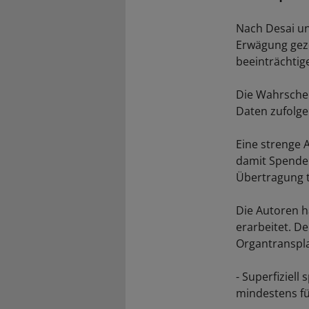
Nach Desai un
Erwägung gez
beeinträchtig
Die Wahrschei
Daten zufolge
Eine strenge 
damit Spender
Übertragung t
Die Autoren h
erarbeitet. D
Organtranspla
- Superfiziell
mindestens fün