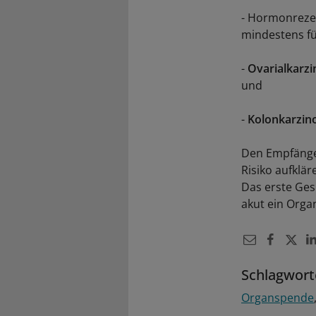
- Hormonreze
mindestens fün
-
Ovarialkarz
und
-
Kolonkarzi
Den Empfänger
Risiko aufklär
Das erste Ges
akut ein Orga
Schlagwort
Organspende