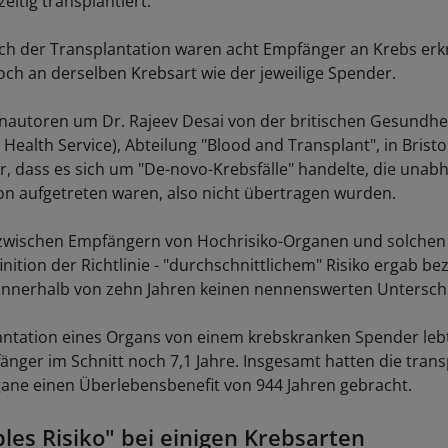
eitig transplantiert.
ch der Transplantation waren acht Empfänger an Krebs erkr
och an derselben Krebsart wie der jeweilige Spender.
enautoren um Dr. Rajeev Desai von der britischen Gesundh
Health Service), Abteilung "Blood and Transplant", in Bristo
r, dass es sich um "De-novo-Krebsfälle" handelte, die unab
on aufgetreten waren, also nicht übertragen wurden.
h zwischen Empfängern von Hochrisiko-Organen und solche
inition der Richtlinie - "durchschnittlichem" Risiko ergab be
 innerhalb von zehn Jahren keinen nennenswerten Untersch
ntation eines Organs von einem krebskranken Spender leb
änger im Schnitt noch 7,1 Jahre. Insgesamt hatten die trans
ane einen Überlebensbenefit von 944 Jahren gebracht.
les Risiko" bei einigen Krebsarten