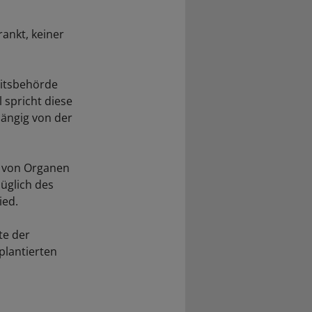
ankt, keiner
eitsbehörde
l spricht diese
hängig von der
n von Organen
züglich des
ied.
te der
plantierten