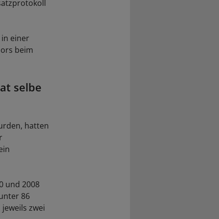
atzprotokoll
 in einer
mors beim
at selbe
urden, hatten
r
ein
0 und 2008
unter 86
jeweils zwei