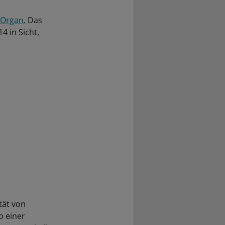
 Organ.
Das
4 in Sicht,
tät von
o einer