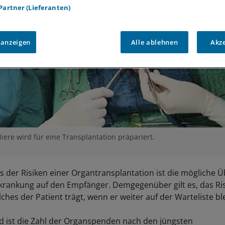
 Partner (Lieferanten)
 anzeigen
Alle ablehnen
Akz
re wird für eine Transplantation präpariert.
s der Risiken einer Organtransplantation ist die mögliche 
krankung auf den Empfänger. Demgegenüber gilt es, das Ris
hes der Patient trägt, wenn er weiter auf der Warteliste ble
d ist die Zahl der Organspenden nach den jüngsten