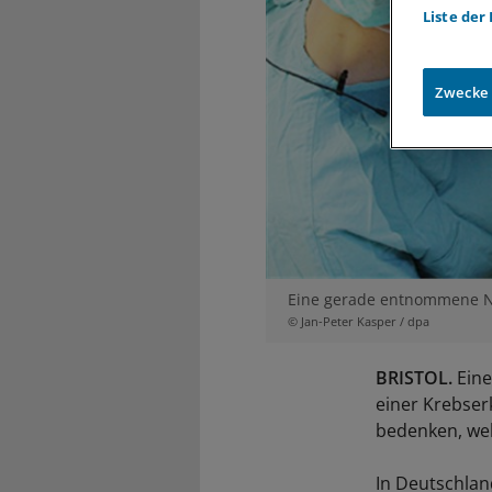
Liste der
Zwecke
Eine gerade entnommene Nie
© Jan-Peter Kasper / dpa
BRISTOL.
Eine
einer Krebser
bedenken, welc
In Deutschlan