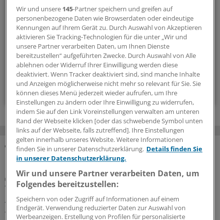
Die Sonntagslektüre: Lesen Sie Wissenswertes und
Wir und unsere
145
-Partner speichern und greifen auf
Nützliches für Ihre tägliche Arbeit, lassen Sie sich von
personenbezogene Daten wie Browserdaten oder eindeutige
Kolleginnen und Kollegen inspirieren - und seien Sie immer
Kennungen auf Ihrem Gerät zu. Durch Auswahl von Akzeptieren
einen Schritt voraus.
aktivieren Sie Tracking-Technologien für die unter „Wir und
unsere Partner verarbeiten Daten, um Ihnen Dienste
bereitzustellen“ aufgeführten Zwecke. Durch Auswahl von Alle
wöchentlich (Sonntag)
ablehnen oder Widerruf Ihrer Einwilligung werden diese
deaktiviert. Wenn Tracker deaktiviert sind, sind manche Inhalte
und Anzeigen möglicherweise nicht mehr so relevant für Sie. Sie
Zum Abonnieren bitte anmelden
können dieses Menü jederzeit wieder aufrufen, um Ihre
Einstellungen zu ändern oder Ihre Einwilligung zu widerrufen,
indem Sie auf den Link Voreinstellungen verwalten am unteren
Rand der Webseite klicken [oder das schwebende Symbol unten
links auf der Webseite, falls zutreffend]. Ihre Einstellungen
gelten innerhalb unseres Website. Weitere Informationen
finden Sie in unserer Datenschutzerklärung.
Details finden Sie
MEHR ZUM THEMA
in unserer Datenschutzerklärung.
Wir und unsere Partner verarbeiten Daten, um
Porträt
Folgendes bereitzustellen:
Traumberuf Arzt: Für die Weiterbildung von
Aleppo nach Osnabrück
Speichern von oder Zugriff auf Informationen auf einem
Endgerät. Verwendung reduzierter Daten zur Auswahl von
Wenn sie den Arztkittel tragen, sind die Zwillinge Yachar
Werbeanzeigen. Erstellung von Profilen für personalisierte