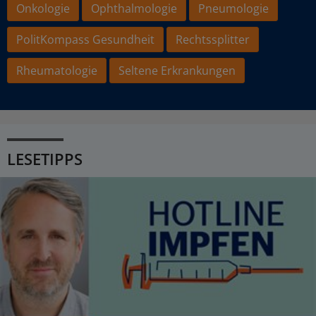
Onkologie
Ophthalmologie
Pneumologie
PolitKompass Gesundheit
Rechtssplitter
Rheumatologie
Seltene Erkrankungen
LESETIPPS