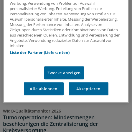
und Yaman Shehabi kaum auseinanderzuhalten.
Werbung. Verwendung von Profilen zur Auswahl
personalisierter Werbung. Erstellung von Profilen zur
Deshalb versorgen sie Patienten nur im Doppelpack.
Personalisierung von Inhalten. Verwendung von Profilen zur
Doch das ist längst nicht ihre einzige Herausforderung.
Auswahl personalisierter Inhalte. Messung der Werbeleistung.
Messung der Performance von Inhalten. Analyse von
08.08.2026
Zielgruppen durch Statistiken oder Kombinationen von Daten
aus verschiedenen Quellen. Entwicklung und Verbesserung der
Angebote. Verwendung reduzierter Daten zur Auswahl von
Glosse
Inhalten.
Ärztlicher Hitzehass
Liste der Partner (Lieferanten)
Es gibt viele Gründe, den Sommer toll zu finden – für
Ärzte kann die warme Jahreszeit aber anstrengend sein:
Zwecke anzeigen
Manchmal liegt es an Patienten, manchmal an Kollegen...
Einblicke in nervige Jahresseiten.
Alle ablehnen
Akzeptieren
07.08.2026
WIdO-Qualitätsmonitor 2026
Tumoroperationen: Mindestmengen
beschleunigen die Zentralisierung der
Krebsversorgung