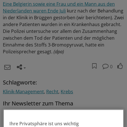
Eine Belgierin sowie eine Frau und ein Mann aus den
Niederlanden waren Ende Juli
kurz nach der Behandlung
in der Klinik in Brüggen gestorben (wir berichteten). Zwei
andere Patienten wurden in ein Krankenhaus gebracht.
Die Polizei untersuche vor allem den Zusammenhang
zwischen dem Tod der Patienten und der möglichen
Einnahme des Stoffs 3-Bromopyruvat, hatte ein
Polizeisprecher gesagt.
(dpa)
0
Schlagworte:
Klinik-Management
Recht
Krebs
Ihr Newsletter zum Thema
Beruf & Alltag
Ihre Privatsphäre ist uns wichtig