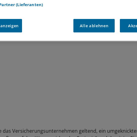
Kunden sowohl bei Vertragsabschluss wie auch bei einer
 Partner (Lieferanten)
ng ihre bisherigen Vorerkrankungen angeben. Im konkrete
 das Versicherungsunternehmen, der Freizeitkicker habe b
ng seine Fettleibigkeit nicht genannt. Adipositas jedoch ist
 anzeigen
Alle ablehnen
Akz
rankheit", stellte das OLG klar.
 das Versicherungsunternehmen geltend, ein umgeknickter