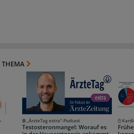
 THEMA
-
„ÄrzteTag extra“-Podcast
Kardi
Testosteronmangel: Worauf es
Frühe