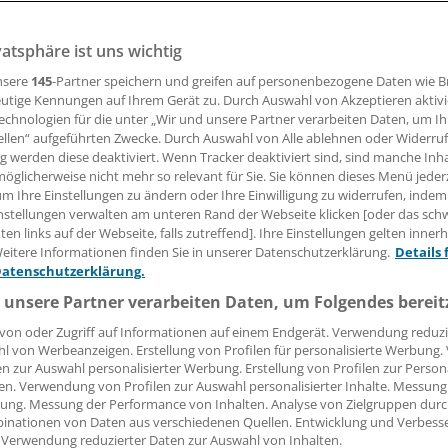
dipositas ist keine Krankheit, die einer Unfallversicherun
vatsphäre ist uns wichtig
 Das hat das Oberlandesgericht (OLG) Hamm entschieden.
nnt gegebenen Urteil sprach es einem Fußballer eine
nsere
145
-Partner speichern und greifen auf personenbezogene Daten wie 
ntschädigung wegen der Folgen einer Fußverletzung zu.
utige Kennungen auf Ihrem Gerät zu. Durch Auswahl von Akzeptieren aktivi
echnologien für die unter „Wir und unsere Partner verarbeiten Daten, um I
ellen“ aufgeführten Zwecke. Durch Auswahl von Alle ablehnen oder Widerruf
ng werden diese deaktiviert. Wenn Tracker deaktiviert sind, sind manche Inh
09.06.2008, 14:36 Uhr
öglicherweise nicht mehr so relevant für Sie. Sie können dieses Menü jeder
um Ihre Einstellungen zu ändern oder Ihre Einwilligung zu widerrufen, indem
nstellungen verwalten am unteren Rand der Webseite klicken [oder das sc
en links auf der Webseite, falls zutreffend]. Ihre Einstellungen gelten inner
eitere Informationen finden Sie in unserer Datenschutzerklärung.
Details 
te mit seinem fünfjährigen Sohn und weiteren Vätern und K
Datenschutzerklärung.
tz gespielt. Nach seinen Angaben knickte er in einer Bode
 unsere Partner verarbeiten Daten, um Folgendes bereit
Fußwurzelausriss am linken Fuß. Während der Fuß in Gips war
von oder Zugriff auf Informationen auf einem Endgerät. Verwendung reduzi
ombose, danach als Dauerfolge ein postthrombotisches Syn
l von Werbeanzeigen. Erstellung von Profilen für personalisierte Werbung
te die Invalidität mit einem Fünftel des Beinwerts fest - nac
en zur Auswahl personalisierter Werbung. Erstellung von Profilen zur Person
en. Verwendung von Profilen zur Auswahl personalisierter Inhalte. Messung
sicherung 8375 Euro.
ung. Messung der Performance von Inhalten. Analyse von Zielgruppen durch
inationen von Daten aus verschiedenen Quellen. Entwicklung und Verbess
chen Vertragsbedingungen der Unfallversicherer müssen d
 Verwendung reduzierter Daten zur Auswahl von Inhalten.