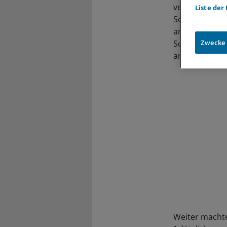
versicherten 
Liste der
Schadensmeldu
argumentierte
Schadensmeldu
Zwecke
anzuzeigende K
Weiter machte