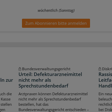
wöchentlich (Sonntag)
Zum Abonnieren bitte anmelden
Bundesverwaltungsgericht
Diskr
Urteil: Defekturarzneimittel
Rassi
ln zur
nicht mehr als
Leitfa
Sprechstundenbedarf
Handl
uch die
Arztpraxen können Defekturarzneimittel
Ein neu
 Kasse
nicht mehr als Sprechstundenbedarf
beleuch
stellen
bestellen, hat das
rechtli
gen
Bundesverwaltungsgericht entschieden –
bei Dis