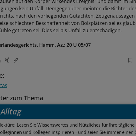
n außen auf den Körper wirkendes Ereignis" und damit im Si
gungen kein Unfall. Demgegenüber meinten die Richter de
richts, nach den vorliegenden Gutachten, Zeugenaussage
eise schlechten Beschaffenheit von Bolzplätzen sei es glaub
Kuhle getreten sei. Dies sei als Unfall zu entschädigen.
erlandesgerichts, Hamm, Az.: 20 U 05/07
e:
itas
tter zum Thema
Alltag
ektüre: Lesen Sie Wissenswertes und Nützliches für Ihre tägliche 
Kolleginnen und Kollegen inspirieren - und seien Sie immer einen S