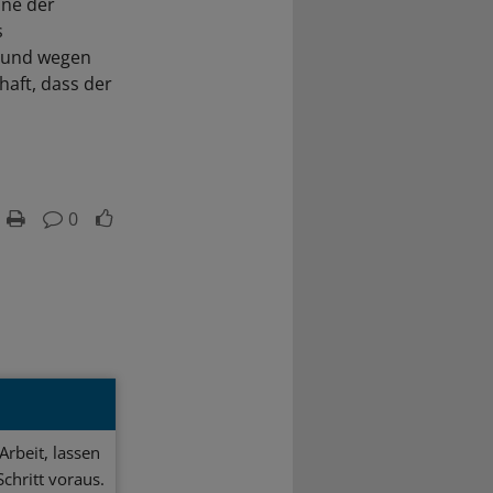
nne der
s
n und wegen
haft, dass der
0
Arbeit, lassen
chritt voraus.