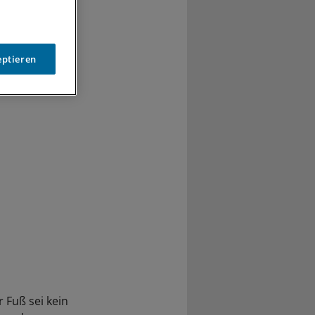
n Fall
ei der
 "keine
eptieren
 Fuß sei kein