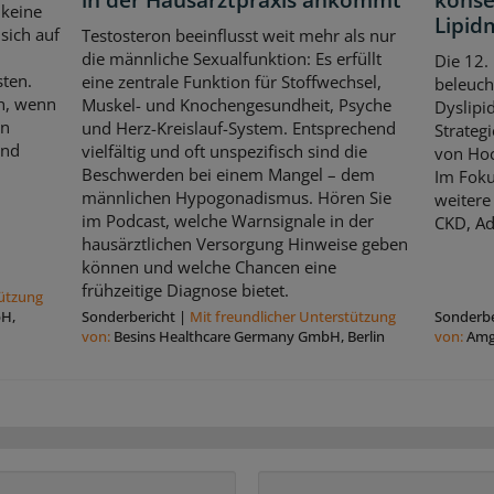
in der Hausarztpraxis ankommt
kons
 keine
Lipi
sich auf
Testosteron beeinflusst weit mehr als nur
die männliche Sexualfunktion: Es erfüllt
Die 12.
sten.
eine zentrale Funktion für Stoffwechsel,
beleuch
ch, wenn
Muskel- und Knochengesundheit, Psyche
Dyslipi
en
und Herz-Kreislauf-System. Entsprechend
Strateg
und
vielfältig und oft unspezifisch sind die
von Hoc
Beschwerden bei einem Mangel – dem
Im Fok
männlichen Hypogonadismus. Hören Sie
weitere
im Podcast, welche Warnsignale in der
CKD, Ad
hausärztlichen Versorgung Hinweise geben
können und welche Chancen eine
frühzeitige Diagnose bietet.
tützung
bH,
Sonderbericht
|
Mit freundlicher Unterstützung
Sonderbe
von:
Besins Healthcare Germany GmbH, Berlin
von:
Amg