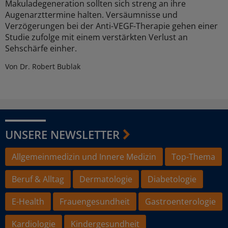
Makuladegeneration sollten sich streng an ihre
Augenarzttermine halten. Versäumnisse und
Verzögerungen bei der Anti-VEGF-Therapie gehen einer
Studie zufolge mit einem verstärkten Verlust an
Sehschärfe einher.
Von Dr. Robert Bublak
UNSERE NEWSLETTER
Allgemeinmedizin und Innere Medizin
Top-Thema
Beruf & Alltag
Dermatologie
Diabetologie
E-Health
Frauengesundheit
Gastroenterologie
Kardiologie
Kindergesundheit