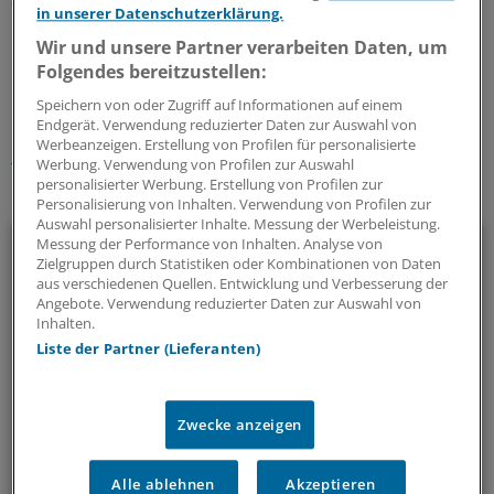
anfechtbar.
(iss)
in unserer Datenschutzerklärung.
Wir und unsere Partner verarbeiten Daten, um
0
Folgendes bereitzustellen:
Speichern von oder Zugriff auf Informationen auf einem
Schlagworte:
Endgerät. Verwendung reduzierter Daten zur Auswahl von
Werbeanzeigen. Erstellung von Profilen für personalisierte
Recht
Schmerzen
NRW
Werbung. Verwendung von Profilen zur Auswahl
personalisierter Werbung. Erstellung von Profilen zur
Ihr Newsletter zum Thema
Personalisierung von Inhalten. Verwendung von Profilen zur
Auswahl personalisierter Inhalte. Messung der Werbeleistung.
Beruf & Alltag
Messung der Performance von Inhalten. Analyse von
Zielgruppen durch Statistiken oder Kombinationen von Daten
aus verschiedenen Quellen. Entwicklung und Verbesserung der
Die Sonntagslektüre: Lesen Sie Wissenswertes und
Angebote. Verwendung reduzierter Daten zur Auswahl von
Nützliches für Ihre tägliche Arbeit, lassen Sie sich von
Inhalten.
Kolleginnen und Kollegen inspirieren - und seien Sie immer
Liste der Partner (Lieferanten)
einen Schritt voraus.
Zwecke anzeigen
wöchentlich (Sonntag)
Alle ablehnen
Akzeptieren
Zum Abonnieren bitte anmelden