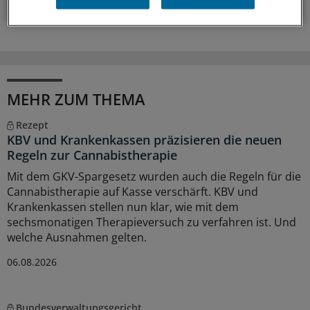
MEHR ZUM THEMA
Rezept
KBV und Krankenkassen präzisieren die neuen
Regeln zur Cannabistherapie
Mit dem GKV-Spargesetz wurden auch die Regeln für die
Cannabistherapie auf Kasse verschärft. KBV und
Krankenkassen stellen nun klar, wie mit dem
sechsmonatigen Therapieversuch zu verfahren ist. Und
welche Ausnahmen gelten.
06.08.2026
Bundesverwaltungsgericht