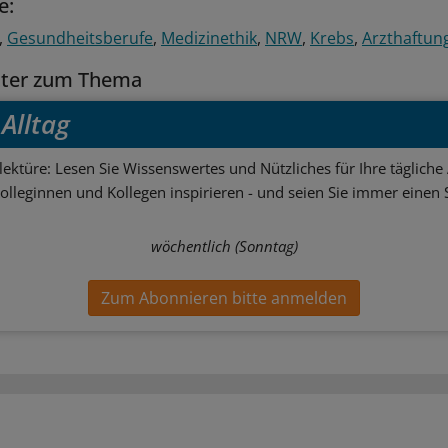
e:
Gesundheitsberufe
Medizinethik
NRW
Krebs
Arzthaftun
tter zum Thema
Alltag
ektüre: Lesen Sie Wissenswertes und Nützliches für Ihre tägliche 
Kolleginnen und Kollegen inspirieren - und seien Sie immer einen S
wöchentlich (Sonntag)
Zum Abonnieren bitte anmelden