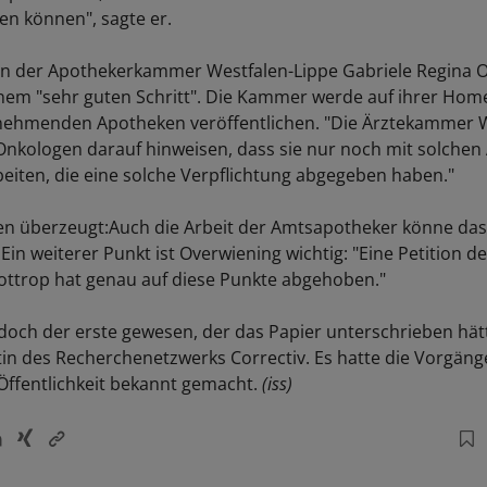
n können", sagte er.
in der Apothekerkammer Westfalen-Lippe Gabriele Regina 
nem "sehr guten Schritt". Die Kammer werde auf ihrer Hom
eilnehmenden Apotheken veröffentlichen. "Die Ärztekammer 
e Onkologen darauf hinweisen, dass sie nur noch mit solche
ten, die eine solche Verpflichtung abgegeben haben."
den überzeugt:Auch die Arbeit der Amtsapotheker könne d
Ein weiterer Punkt ist Overwiening wichtig: "Eine Petition der
ttrop hat genau auf diese Punkte abgehoben."
doch der erste gewesen, der das Papier unterschrieben hätte
stin des Recherchenetzwerks Correctiv. Es hatte die Vorgäng
 Öffentlichkeit bekannt gemacht.
(iss)