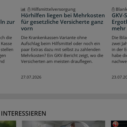
Hilfsmittelversorgung
Blan
Hörhilfen liegen bei Mehrkosten
GKV-S
ln zur
für gesetzliche Versicherte ganz
Ergot
vorn
mehr 
ch die
Die Krankenkassen-Variante ohne
Die Bil
 Kasse
Aufschlag beim Hilfsmittel oder noch ein
zwei Ja
stellen
paar Extras dazu mit selbst zu zahlenden
in der E
gen
Mehrkosten? Ein GKV-Bericht zeigt, wo die
habe di
Und
Versicherten am meisten drauflegen.
nachwei
27.07.2026
23.07.2
 INTERESSIEREN