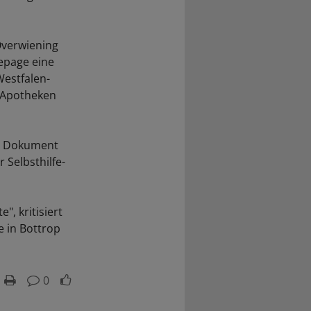
Overwiening
epage eine
Westfalen-
n Apotheken
as Dokument
 Selbsthilfe-
", kritisiert
e in Bottrop
0