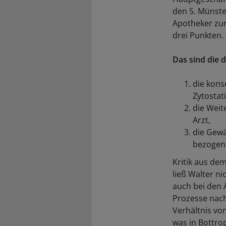
den 5. Münste
Apotheker zur
drei Punkten.
Das sind die 
die kons
Zytostati
die Weit
Arzt,
die Gewä
bezogen
Kritik aus de
ließ Walter n
auch bei den 
Prozesse nach
Verhältnis vo
was in Bottro