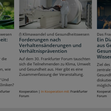
swesen
Klimawandel und Gesundheitswesen
Das Fran
eit:
Forderungen nach
Ein D
Verhaltensänderungen und
aus Ge
Verhältnisprävention
Gesun
Wisse
 die
Auf dem 30. Frankfurter Forum tauschten
sich die Teilnehmenden zu Klima, Umwelt
Ziel des
n, wie
und Gesundheit aus. Hier gibt es eine
zentrale
Zusammenfassung der Veranstaltung.
Gesundhe
? Und
diskuti
liniken?
möglich
kfurter
Kooperation
|
In Kooperation mit:
Frankfurter
Kooperat
Forum
Forum