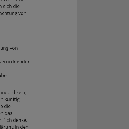
 sich die
eachtung von
lung von
 verordnenden
über
andard sein,
n künftig
e die
en das
. "Ich denke,
klärung in den