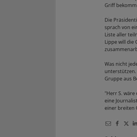
Griff bekomme
Die Präsident
sprach von ei
Liste aller t
Lippe will di
zusammenarbei
Was nicht je
unterstützen. 
Gruppe aus Bo
"Herr S. wäre 
eine Journali
einer breiten