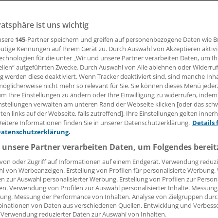
ka herstellenden Apotheken in NRW wollen mit neuen Quali
 Ärzte davon überzeugen, dass in der Fertigung alles mit r
vatsphäre ist uns wichtig
nsere
145
-Partner speichern und greifen auf personenbezogene Daten wie 
utige Kennungen auf Ihrem Gerät zu. Durch Auswahl von Akzeptieren aktivi
echnologien für die unter „Wir und unsere Partner verarbeiten Daten, um I
ellen“ aufgeführten Zwecke. Durch Auswahl von Alle ablehnen oder Widerruf
26.04.2018, 15:10 Uhr
ng werden diese deaktiviert. Wenn Tracker deaktiviert sind, sind manche Inh
öglicherweise nicht mehr so relevant für Sie. Sie können dieses Menü jeder
um Ihre Einstellungen zu ändern oder Ihre Einwilligung zu widerrufen, indem
nstellungen verwalten am unteren Rand der Webseite klicken [oder das sc
en links auf der Webseite, falls zutreffend]. Ihre Einstellungen gelten inner
 einer Selbstverpflichtung wollen die Zytostatika herstelle
eitere Informationen finden Sie in unserer Datenschutzerklärung.
Details 
 Nordrhein-Westfalen das durch den
Bottroper Apothekens
Datenschutzerklärung.
ngene Vertrauen wiedergewinnen. Die verbindliche Erklärun
 unsere Partner verarbeiten Daten, um Folgendes bereit
 Orientierung dienen, Onkologen sollen möglichst nur mit 
von oder Zugriff auf Informationen auf einem Endgerät. Verwendung reduzi
ten, die sie unterschrieben haben.
l von Werbeanzeigen. Erstellung von Profilen für personalisierte Werbung
en zur Auswahl personalisierter Werbung. Erstellung von Profilen zur Person
 ist von einer Arbeitsgruppe erarbeitet worden, die die Apo
en. Verwendung von Profilen zur Auswahl personalisierter Inhalte. Messung
ung. Messung der Performance von Inhalten. Analyse von Zielgruppen durch
 aus NRW, der Verband Zytostatika herstellender Apothek
inationen von Daten aus verschiedenen Quellen. Entwicklung und Verbess
 die Deutsche Gesellschaft für Onkologische Pharmazie n
 Verwendung reduzierter Daten zur Auswahl von Inhalten.