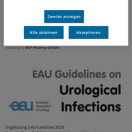
Neue Antibiotika-Studie entschlüsselt
besonderen Wirkmechanismus
Zwecke anzeigen
Für die Langzeitprophylaxe von Harnwegsinfektionen
sind geringe Resistenzraten und gute Verträglichkeit
Alle ablehnen
Akzeptieren
entscheidend. Eine neue Studie zeigt, warum dieses
Antibiotikum beides erfüllt.
ANZEIGE
|
MIP Pharma GmbH
Ergänzung EAU-Leitlinie 2026