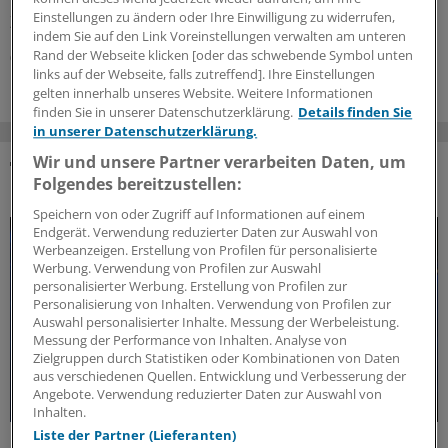
Bereitschaftsdienst in Nordrhein wird gut angenommen.
Einstellungen zu ändern oder Ihre Einwilligung zu widerrufen,
Zuständig sind spezielle Kooperationsmediziner.
indem Sie auf den Link Voreinstellungen verwalten am unteren
Rand der Webseite klicken [oder das schwebende Symbol unten
07.08.2026
links auf der Webseite, falls zutreffend]. Ihre Einstellungen
gelten innerhalb unseres Website. Weitere Informationen
finden Sie in unserer Datenschutzerklärung.
Details finden Sie
in unserer Datenschutzerklärung.
Wir und unsere Partner verarbeiten Daten, um
Folgendes bereitzustellen:
DAS KÖNNTE SIE AUCH INTERESSIEREN
Speichern von oder Zugriff auf Informationen auf einem
Endgerät. Verwendung reduzierter Daten zur Auswahl von
Werbeanzeigen. Erstellung von Profilen für personalisierte
Werbung. Verwendung von Profilen zur Auswahl
personalisierter Werbung. Erstellung von Profilen zur
Personalisierung von Inhalten. Verwendung von Profilen zur
Auswahl personalisierter Inhalte. Messung der Werbeleistung.
Messung der Performance von Inhalten. Analyse von
Zielgruppen durch Statistiken oder Kombinationen von Daten
aus verschiedenen Quellen. Entwicklung und Verbesserung der
Angebote. Verwendung reduzierter Daten zur Auswahl von
Inhalten.
Liste der Partner (Lieferanten)
Forschungs-Update