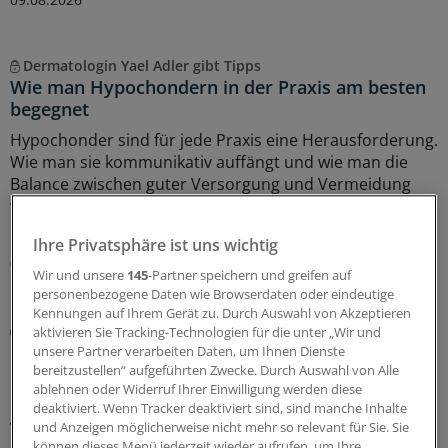
Dermatologin Yael Adler gibt Tipps
Wie man Hypochondern in der Praxis am besten
begegnet
Hypochonder sind für jede Praxis eine Herausforderung.
Wie man sie kommunikativ auffängt und wie man die
Balance zwischen guter Versorgung und Vermeidung
von Überdiagnostik wahrt, erklärt Kollegin
Yael Adler
im
Interview.
Ihre Privatsphäre ist uns wichtig
09.08.2026
Wir und unsere
145
-Partner speichern und greifen auf
personenbezogene Daten wie Browserdaten oder eindeutige
Kennungen auf Ihrem Gerät zu. Durch Auswahl von Akzeptieren
Notfallversorgung
aktivieren Sie Tracking-Technologien für die unter „Wir und
Neuer Bereitschaftsdienst in Nordrhein ist ein
unsere Partner verarbeiten Daten, um Ihnen Dienste
Erfolgsmodell
bereitzustellen“ aufgeführten Zwecke. Durch Auswahl von Alle
ablehnen oder Widerruf Ihrer Einwilligung werden diese
In nur zwölf Stunden waren die 6.000 Fahrdienste
deaktiviert. Wenn Tracker deaktiviert sind, sind manche Inhalte
vergeben: Der neu strukturierte ärztliche
und Anzeigen möglicherweise nicht mehr so relevant für Sie. Sie
können dieses Menü jederzeit wieder aufrufen, um Ihre