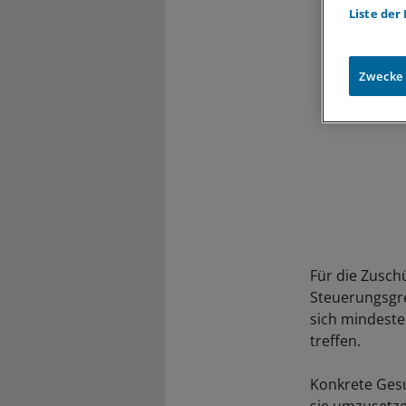
Liste der
Zwecke
Für die Zusch
Steuerungsgre
sich mindeste
treffen.
Konkrete Gesu