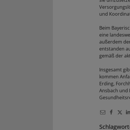
sie umzusetze
Versorgungslö
und Koordinat
Beim Bayeris
eine landeswei
außerdem dere
entstanden au
gemäß der aktu
Insgesamt gib
kommen Anfang
Erding, Forch
Ansbach und 
Gesundheitsr
Schlagwort