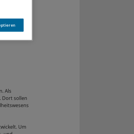
eptieren
n. Als
 Dort sollen
ndheitswesens
wickelt. Um