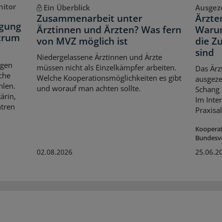
nitor
Ein Überblick
Ausgez
Zusammenarbeit unter
Ärzte
rgung
Ärztinnen und Ärzten? Was fern
Warum
ntrum
von MVZ möglich ist
die Z
sind
Niedergelassene Ärztinnen und Ärzte
ngen
müssen nicht als Einzelkämpfer arbeiten.
Das Ärz
che
Welche Kooperationsmöglichkeiten es gibt
ausgez
hlen.
und worauf man achten sollte.
Schang 
ärin,
Im Inter
ntren
Praxisal
Koopera
Bundesv
02.08.2026
25.06.2