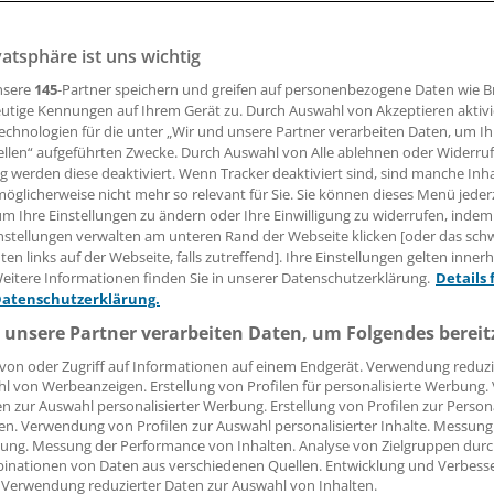
dheitsministerium setzt auf das Förderkonzept "Gesundhe
vatsphäre ist uns wichtig
nsere
145
-Partner speichern und greifen auf personenbezogene Daten wie 
utige Kennungen auf Ihrem Gerät zu. Durch Auswahl von Akzeptieren aktivi
09.02.2017, 11:30 Uhr
echnologien für die unter „Wir und unsere Partner verarbeiten Daten, um I
ellen“ aufgeführten Zwecke. Durch Auswahl von Alle ablehnen oder Widerruf
ng werden diese deaktiviert. Wenn Tracker deaktiviert sind, sind manche Inh
öglicherweise nicht mehr so relevant für Sie. Sie können dieses Menü jeder
um Ihre Einstellungen zu ändern oder Ihre Einwilligung zu widerrufen, indem
nstellungen verwalten am unteren Rand der Webseite klicken [oder das sc
hr Vernetzung, mehr Gesundheit. So die Idee des Konzept
en links auf der Webseite, falls zutreffend]. Ihre Einstellungen gelten inner
egion Plus" in Bayern
. Unter diesem Titel fördert das Bayer
eitere Informationen finden Sie in unserer Datenschutzerklärung.
Details 
rium für Gesundheit und Pflege (StMGP) seit 2016 regionale
Datenschutzerklärung.
n.
 unsere Partner verarbeiten Daten, um Folgendes bereit
von oder Zugriff auf Informationen auf einem Endgerät. Verwendung reduzi
die entsprechende Richtlinie an frühere Förderstrukturen a
l von Werbeanzeigen. Erstellung von Profilen für personalisierte Werbung
ind Landkreise und kreisfreie Städte. Dort sollen sich Akteu
en zur Auswahl personalisierter Werbung. Erstellung von Profilen zur Person
rsorgung und Lokalpolitiker gezielt vernetzen. Dafür können
en. Verwendung von Profilen zur Auswahl personalisierter Inhalte. Messung
ung. Messung der Performance von Inhalten. Analyse von Zielgruppen durch
e, einen Zuschuss von insgesamt bis zu 250.000 Euro erhalten
inationen von Daten aus verschiedenen Quellen. Entwicklung und Verbess
 bis 2020.
 Verwendung reduzierter Daten zur Auswahl von Inhalten.