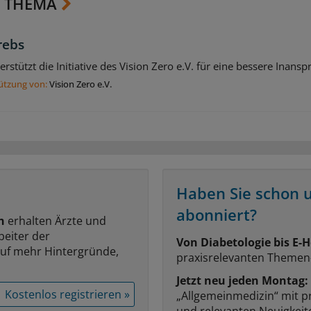
 THEMA
rebs
erstützt die Initiative des Vision Zero e.V. für eine bessere Ina
tützung von:
Vision Zero e.V.
Haben Sie schon 
abonniert?
n
erhalten Ärzte und
beiter der
Von Diabetologie bis E-H
auf mehr Hintergründe,
praxisrelevanten Themen
Jetzt neu jeden Montag:
Kostenlos registrieren »
„Allgemeinmedizin“ mit p