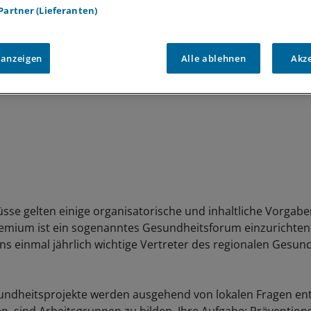
 Partner (Lieferanten)
 anzeigen
Alle ablehnen
Akz
üsse gelten einige organisatorische und inhaltliche Vorgabe
mium ist ein sogenanntes Gesundheitsforum einzurichten.
ns einmal jährlich wichtige Vertreter des regionalen Gesu
ndheitsprojekte werden ausgehend von lokalen Fragen ent