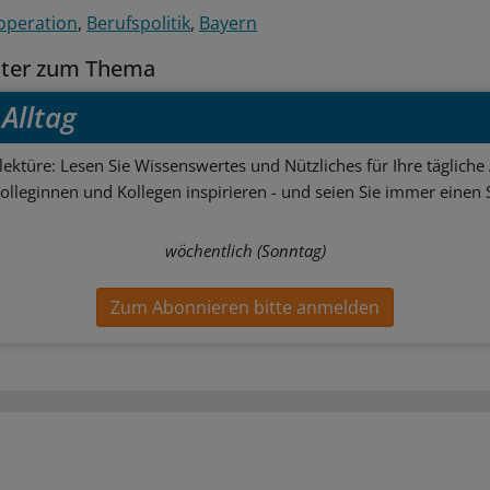
operation
Berufspolitik
Bayern
tter zum Thema
Alltag
ektüre: Lesen Sie Wissenswertes und Nützliches für Ihre tägliche 
Kolleginnen und Kollegen inspirieren - und seien Sie immer einen S
wöchentlich (Sonntag)
Zum Abonnieren bitte anmelden