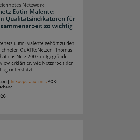
eichnetes Netzwerk
netz Eutin-Malente:
 Qualitätsindikatoren für
usammenarbeit so wichtig
tenetz Eutin-Malente gehört zu den
eichneten QuATRoNetzen. Thomas
hat das Netz 2003 mitgegründet.
view erklärt er, wie Netzarbeit den
ltag unterstützt.
tion
|
In Kooperation mit:
AOK-
erband
026