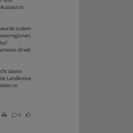
s- und
 Austausch
t wurde zudem
nehmerregionen,
lus"
arteten direkt
Acht davon
die Landkreise
ilden in
0