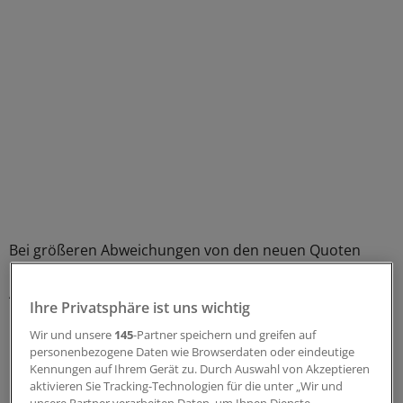
Bei größeren Abweichungen von den neuen Quoten
kann Ärzten eine Prüfung ins Haus stehen.
Aufgreifkriterium sind 50 Prozent höhere
Ihre Privatsphäre ist uns wichtig
Heilmittelkosten als durchschnittlich von der
Fachgruppe veranlasst. Zudem müssen Prüfkandidaten
Wir und unsere
145
-Partner speichern und greifen auf
personenbezogene Daten wie Browserdaten oder eindeutige
mindestens eine der vereinbarten Quoten überschritten
Kennungen auf Ihrem Gerät zu. Durch Auswahl von Akzeptieren
haben. Grundsätzlich von den Quoten und Prüfungen
aktivieren Sie Tracking-Technologien für die unter „Wir und
ausgenommen werden aber besondere