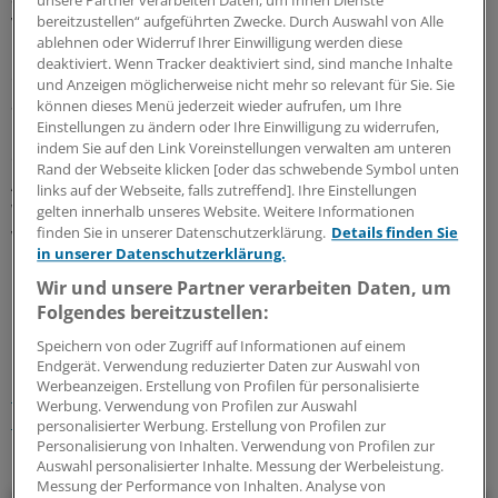
unsere Partner verarbeiten Daten, um Ihnen Dienste
bereitzustellen“ aufgeführten Zwecke. Durch Auswahl von Alle
Versorgungsbedarfe und langfristige Heilmittelbedarfe.
ablehnen oder Widerruf Ihrer Einwilligung werden diese
KV und Kassen können Gegenargumente einbringen,
deaktiviert. Wenn Tracker deaktiviert sind, sind manche Inhalte
etwa Praxisbesonderheiten. Besteht die Prüfungsstelle
und Anzeigen möglicherweise nicht mehr so relevant für Sie. Sie
auf der Prüfung, gilt der Grundsatz Beratung vor
können dieses Menü jederzeit wieder aufrufen, um Ihre
Einstellungen zu ändern oder Ihre Einwilligung zu widerrufen,
Regress. Die neue Heil- und Hilfsmittelvereinbarung
indem Sie auf den Link Voreinstellungen verwalten am unteren
ergänzt die bisherigen Steuerungsmechanismen für
Rand der Webseite klicken [oder das schwebende Symbol unten
Arzneimittel. Seit 2014 gilt in Bayern eine
links auf der Webseite, falls zutreffend]. Ihre Einstellungen
Wirkstoffvereinbarung, seit dem 1. Oktober zusätzliche
gelten innerhalb unseres Website. Weitere Informationen
finden Sie in unserer Datenschutzerklärung.
Details finden Sie
Verordnungsvorgaben für weitere Präparate.
(cmb)
in unserer Datenschutzerklärung.
Wir und unsere Partner verarbeiten Daten, um
0
Folgendes bereitzustellen:
Speichern von oder Zugriff auf Informationen auf einem
Schlagworte:
Endgerät. Verwendung reduzierter Daten zur Auswahl von
Werbeanzeigen. Erstellung von Profilen für personalisierte
Rezepte & Co.
Regress
Bayern
Medizinprodukte
Werbung. Verwendung von Profilen zur Auswahl
Krankenkassen
personalisierter Werbung. Erstellung von Profilen zur
Personalisierung von Inhalten. Verwendung von Profilen zur
Ihr Newsletter zum Thema
Auswahl personalisierter Inhalte. Messung der Werbeleistung.
Messung der Performance von Inhalten. Analyse von