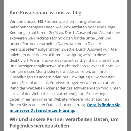
Ihre Privatsphäre ist uns wichtig
Digitaler Check
Honorarabrechnung: Digitale Vorprüfung wird in
Wir und unsere
145
-Partner speichern und greifen auf
Nordrhein rege genutzt
personenbezogene Daten wie Browserdaten oder eindeutige
Kennungen auf Ihrem Gerät zu. Durch Auswahl von Akzeptieren
Seit Juni können nun auch Ärztinnen und Ärzte in
aktivieren Sie Tracking-Technologien für die unter „Wir und
Nordrhein ihre Honorarabrechnungen während des
unsere Partner verarbeiten Daten, um Ihnen Dienste
Quartals durchleuchten lassen. In den ersten beiden
bereitzustellen“ aufgeführten Zwecke. Durch Auswahl von Alle
Monaten sind über 20.000 Vorprüfungen eingegangen.
ablehnen oder Widerruf Ihrer Einwilligung werden diese
deaktiviert. Wenn Tracker deaktiviert sind, sind manche Inhalte
05.08.2026
und Anzeigen möglicherweise nicht mehr so relevant für Sie. Sie
können dieses Menü jederzeit wieder aufrufen, um Ihre
Einstellungen zu ändern oder Ihre Einwilligung zu widerrufen,
indem Sie auf den Link Voreinstellungen verwalten am unteren
Zentrale Änderungen im Überblick
Rand der Webseite klicken [oder das schwebende Symbol unten
Aktualisierter GOÄ-Entwurf: Neue Leistungen,
links auf der Webseite, falls zutreffend]. Ihre Einstellungen
Umbewertungen und Bürokratieabbau
gelten innerhalb unseres Website. Weitere Informationen
finden Sie in unserer Datenschutzerklärung.
Details finden Sie
Bundesärztekammer und PKV-Verband haben dem
in unserer Datenschutzerklärung.
Bundesgesundheitsministerium den Entwurf einer
GOÄneu vorgelegt. Er nimmt innovative medizinische
Wir und unsere Partner verarbeiten Daten, um
Leistungen auf – und bewertet einige andere um. Ein
Folgendes bereitzustellen: