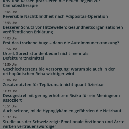
KBV und Kassen präzisieren die neuen Regeln zur
Cannabistherapie
16:04 Uhr
Reversible Nachtblindheit nach Adipositas-Operation
15:53 Uhr
Besserer Schutz vor Hitzewellen: Gesundheitsorganisationen
veröffentlichen Erklärung
14:03 Uhr
Erst das trockene Auge – dann die Autoimmunerkrankung?
13:56 Uhr
Urteil: Sprechstundenbedarf nicht mehr als
Defekturarzneimittel
13:50 Uhr
Geschlechtersensible Versorgung: Warum sie auch in der
orthopädischen Reha wichtiger wird
13:06 Uhr
Zusatznutzten für Teplizumab nicht quantifizierbar
11:39 Uhr
Desogestrel mit gering erhöhtem Risiko für ein Meningeom
assoziiert
10:51 Uhr
Auch seltene, milde Hypoglykämien gefährden die Netzhaut
10:37 Uhr
Studie aus der Schweiz zeigt: Emotionale Ärztinnen und Ärzte
wirken vertrauenswürdiger