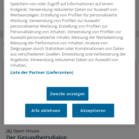
Überblick mit Beispielen dazu, was sich ändern soll.
Speichern von oder Zugriff auf Informationen auf einem
Endgerät. Verwendung reduzierter Daten zur Auswahl von
05.08.2026
Werbeanzeigen. Erstellung von Profilen für personalisierte
Werbung. Verwendung von Profilen zur Auswahl
personalisierter Werbung. Erstellung von Profilen zur
Personalisierung von Inhalten. Verwendung von Profilen zur
Auswahl personalisierter Inhalte. Messung der Werbeleistung.
Messung der Performance von Inhalten. Analyse von
Zielgruppen durch Statistiken oder Kombinationen von Daten
DAS KÖNNTE SIE AUCH INTERESSIEREN
aus verschiedenen Quellen. Entwicklung und Verbesserung der
Angebote. Verwendung reduzierter Daten zur Auswahl von
Inhalten.
Liste der Partner (Lieferanten)
Zwecke anzeigen
Alle ablehnen
Akzeptieren
J&J Open House
Der Gesundheitsdialog