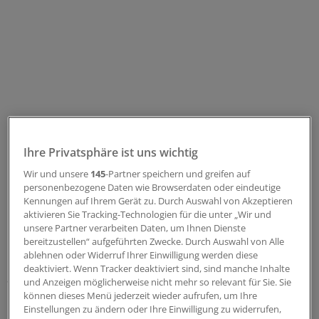
Ihre Privatsphäre ist uns wichtig
Wir und unsere
145
-Partner speichern und greifen auf
personenbezogene Daten wie Browserdaten oder eindeutige
Kennungen auf Ihrem Gerät zu. Durch Auswahl von Akzeptieren
Die mit Arbeitgeber- und Arbeitnehmervertretern
aktivieren Sie Tracking-Technologien für die unter „Wir und
besetzte Mindestlohnkommission hatte zuvor nach
unsere Partner verarbeiten Daten, um Ihnen Dienste
bereitzustellen“ aufgeführten Zwecke. Durch Auswahl von Alle
langen Verhandlungen ihren Vorschlag für die künftige
ablehnen oder Widerruf Ihrer Einwilligung werden diese
Höhe des Mindestlohns vorgelegt. Der Vorschlag fiel
deaktiviert. Wenn Tracker deaktiviert sind, sind manche Inhalte
allerdings erstmals in der Geschichte der Kommission
und Anzeigen möglicherweise nicht mehr so relevant für Sie. Sie
nicht einvernehmlich aus. Den Gewerkschaftsvertretern
können dieses Menü jederzeit wieder aufrufen, um Ihre
Einstellungen zu ändern oder Ihre Einwilligung zu widerrufen,
in der Kommission ist der Anstieg um insgesamt 82 Cent