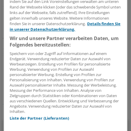
indem Sie auf den Link Voreinstellungen verwalten am unteren
zu niedrig, sie wurden aber überstimmt.
Rand der Webseite klicken [oder das schwebende Symbol unten
links auf der Webseite, falls zutreffend]. Ihre Einstellungen
In Kraft tritt der Vorschlag der Kommission laut
gelten innerhalb unseres Website. Weitere Informationen
finden Sie in unserer Datenschutzerklärung.
Details finden Sie
Mindestlohngesetz erst nach Verordnung durch die
in unserer Datenschutzerklärung.
Bundesregierung. Normalerweise ist das Formsache.
Wir und unsere Partner verarbeiten Daten, um
Wegen der Einwände der Gewerkschaften diesmal nicht.
Folgendes bereitzustellen:
„Mir war wichtig, dass der Mindestlohn steigt, dass er
sich fortentwickelt und das wird auch passieren“, sagte
Speichern von oder Zugriff auf Informationen auf einem
Endgerät. Verwendung reduzierter Daten zur Auswahl von
Heil.
(dpa)
Werbeanzeigen. Erstellung von Profilen für personalisierte
Werbung. Verwendung von Profilen zur Auswahl
personalisierter Werbung. Erstellung von Profilen zur
0
Personalisierung von Inhalten. Verwendung von Profilen zur
Auswahl personalisierter Inhalte. Messung der Werbeleistung.
Messung der Performance von Inhalten. Analyse von
Schlagworte:
Zielgruppen durch Statistiken oder Kombinationen von Daten
aus verschiedenen Quellen. Entwicklung und Verbesserung der
Personalführung
Angebote. Verwendung reduzierter Daten zur Auswahl von
Inhalten.
Ihr Newsletter zum Thema
Liste der Partner (Lieferanten)
Beruf & Alltag