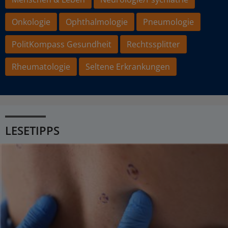
Onkologie
Ophthalmologie
Pneumologie
PolitKompass Gesundheit
Rechtssplitter
Rheumatologie
Seltene Erkrankungen
LESETIPPS