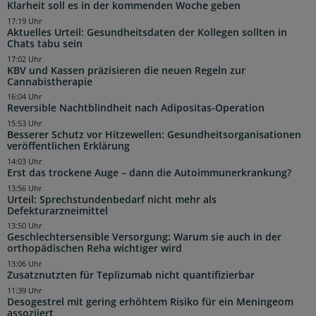
Klarheit soll es in der kommenden Woche geben
17:19 Uhr
Aktuelles Urteil: Gesundheitsdaten der Kollegen sollten in
Chats tabu sein
17:02 Uhr
KBV und Kassen präzisieren die neuen Regeln zur
Cannabistherapie
16:04 Uhr
Reversible Nachtblindheit nach Adipositas-Operation
15:53 Uhr
Besserer Schutz vor Hitzewellen: Gesundheitsorganisationen
veröffentlichen Erklärung
14:03 Uhr
Erst das trockene Auge – dann die Autoimmunerkrankung?
13:56 Uhr
Urteil: Sprechstundenbedarf nicht mehr als
Defekturarzneimittel
13:50 Uhr
Geschlechtersensible Versorgung: Warum sie auch in der
orthopädischen Reha wichtiger wird
13:06 Uhr
Zusatznutzten für Teplizumab nicht quantifizierbar
11:39 Uhr
Desogestrel mit gering erhöhtem Risiko für ein Meningeom
assoziiert