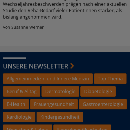
Wechseljahresbeschwerden prägen nach einer aktuellen
Studie den Reha-Bedarf vieler Patientinnen stärker, als
bislang angenommen wird.
Von Susanne Werner
UNSERE NEWSLETTER
Allgemeinmedizin und Innere Medizin
Top-Thema
Beruf & Alltag
Dermatologie
Diabetologie
E-Health
Frauengesundheit
Gastroenterologie
Kardiologie
Kindergesundheit
Menschen & Leben
Neurologie/Psychiatrie