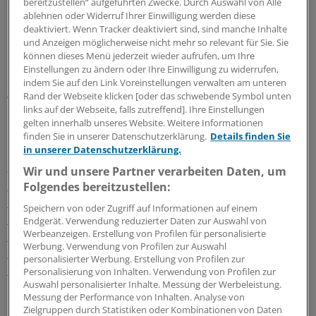
bereitzustellen“ aufgeführten Zwecke. Durch Auswahl von Alle
ablehnen oder Widerruf Ihrer Einwilligung werden diese
deaktiviert. Wenn Tracker deaktiviert sind, sind manche Inhalte
Im März dieses Jahres hatten Jieyangs
und Anzeigen möglicherweise nicht mehr so relevant für Sie. Sie
Oberbürgermeister Dong Chen und eine über 20-köpfige
können dieses Menü jederzeit wieder aufrufen, um Ihre
Delegation während eines Deutschlandbesuchs neben
Einstellungen zu ändern oder Ihre Einwilligung zu widerrufen,
einem Memorandum zum Rettungswesen umfangreiche
indem Sie auf den Link Voreinstellungen verwalten am unteren
Rand der Webseite klicken [oder das schwebende Symbol unten
Wirtschaftsverträge unterzeichnet.
links auf der Webseite, falls zutreffend]. Ihre Einstellungen
gelten innerhalb unseres Website. Weitere Informationen
Bereits seit Jahren arbeiten Deutschland und China im
finden Sie in unserer Datenschutzerklärung.
Details finden Sie
in unserer Datenschutzerklärung.
Rettungsdienst und Katastrophenschutz eng
zusammen.
So baut beispielsweise die Deutsch-
Wir und unsere Partner verarbeiten Daten, um
Chinesische Gesellschaft für Medizin mit ihrem
Folgendes bereitzustellen:
chinesischen Pendant derzeit in Wuhan am Tongji
Speichern von oder Zugriff auf Informationen auf einem
Hospital das Deutsch-Chinesische Institut für Notfall-
Endgerät. Verwendung reduzierter Daten zur Auswahl von
Werbeanzeigen. Erstellung von Profilen für personalisierte
und Katastrophenmedizin auf, das als
Werbung. Verwendung von Profilen zur Auswahl
Koordinationszentrum des Katastrophenmanagements
personalisierter Werbung. Erstellung von Profilen zur
in Hubei fungieren soll.
(maw)
Personalisierung von Inhalten. Verwendung von Profilen zur
Auswahl personalisierter Inhalte. Messung der Werbeleistung.
Messung der Performance von Inhalten. Analyse von
0
Zielgruppen durch Statistiken oder Kombinationen von Daten