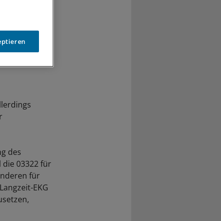
eptieren
llerdings
r
ng des
die 03322 für
anderen für
 Langzeit-EKG
usetzen,