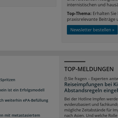
internistischen und hausä
Top-Thema:
Erhalten Sie
praxisrelevante Beiträge 
Newsletter bestellen »
TOP-MELDUNGEN
Sie fragen – Experten ant
 Spritzen
Reiseimpfungen bei K
Abstandsregeln einge
ein ist ein Erfolgsmodell
Bei der Hotline Impfen werde
sch weiterhin ePA-Befüllung
evidenzbasiert und fachkundi
mögliche Zeitabstände für Im
uen mit metastasiertem
nach Asien. Und welche Rolle s