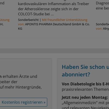
und
Diagnos
kardiovaskulären Inflammation als Treiber
eine be
der Atherosklerose zeigte sich in der
COLCOT-Studie bei ...
tützung
Sonderbericht
|
Mit freundlicher Unterstützung
bH,
von:
APONTIS PHARMA Deutschland GmbH & Co.
Sonderbe
KG
von:
Aln
Haben Sie schon 
abonniert?
n
erhalten Ärzte und
beiter der
Von Diabetologie bis E-H
auf mehr Hintergründe,
praxisrelevanten Themen
Jetzt neu jeden Montag:
Kostenlos registrieren »
„Allgemeinmedizin“ mit p
und relevanten Neuigkei