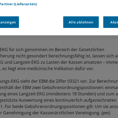
 Partner (Lieferanten)
 anzeigen
Alle ablehnen
Akz
EKG für sich genommen im Bereich der Gesetzlichen
herung nicht gesondert berechnungsfähig ist, lassen sich a
G und Langzeit-EKG zu Lasten der Kassen ansetzen – imme
 es liegt eine medizinische Indikation dafür vor.
tungs-EKG sieht der EBM die Ziffer 03321 vor. Zur Berechnu
enthält der EBM zwei Gebührenordnungspositionen: einmal 
ung eines Langzeit-EKG (mindestens 18 Stunden) und zum 
estützte Auswertung eines kontinuierlich aufgezeichneten
241. Für beide Gebührenordnungspositionen gilt: Um sie anz
er Genehmigung der Kassenärztlichen Vereinigung.
(pes)