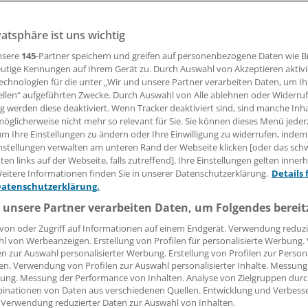
vatsphäre ist uns wichtig
15.07.2019, 08:03 Uhr
nsere
145
-Partner speichern und greifen auf personenbezogene Daten wie 
utige Kennungen auf Ihrem Gerät zu. Durch Auswahl von Akzeptieren aktivi
echnologien für die unter „Wir und unsere Partner verarbeiten Daten, um I
ellen“ aufgeführten Zwecke. Durch Auswahl von Alle ablehnen oder Widerruf
ztlichen Versorgung können kardiologische Leistungen – vo
ng werden diese deaktiviert. Wenn Tracker deaktiviert sind, sind manche Inh
G und Langzeit-EKG – abrechnungstechnisch eine große Roll
öglicherweise nicht mehr so relevant für Sie. Sie können dieses Menü jeder
um Ihre Einstellungen zu ändern oder Ihre Einwilligung zu widerrufen, indem
medizinischer Untersuchungen zur Leistungsdiagnostik g
nstellungen verwalten am unteren Rand der Webseite klicken [oder das sc
KG und Lungenfunktion zur Grunduntersuchung.
en links auf der Webseite, falls zutreffend]. Ihre Einstellungen gelten inner
eitere Informationen finden Sie in unserer Datenschutzerklärung.
Details 
st jedoch, dass viele der sportmedizinischen Untersuchung
Datenschutzerklärung.
tienten durchgeführt werden. Die Leistungen gelten somit
 unsere Partner verarbeiten Daten, um Folgendes bereit
g und sind nach GOÄ in Rechnung zu stellen.
von oder Zugriff auf Informationen auf einem Endgerät. Verwendung reduzi
l von Werbeanzeigen. Erstellung von Profilen für personalisierte Werbung
en zur Auswahl personalisierter Werbung. Erstellung von Profilen zur Person
en. Verwendung von Profilen zur Auswahl personalisierter Inhalte. Messung
ung. Messung der Performance von Inhalten. Analyse von Zielgruppen durch
inationen von Daten aus verschiedenen Quellen. Entwicklung und Verbess
 Verwendung reduzierter Daten zur Auswahl von Inhalten.