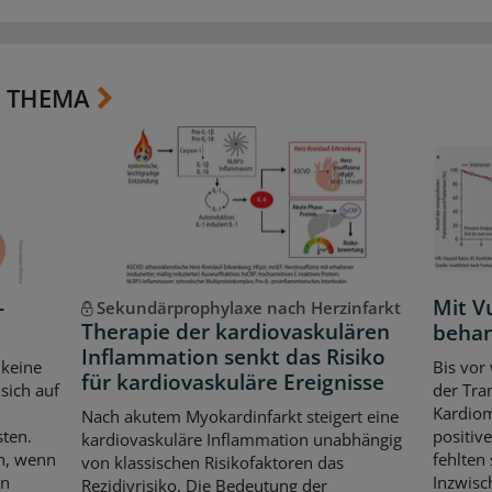
 THEMA
-
Mit Vu
Sekundärprophylaxe nach Herzinfarkt
Therapie der kardiovaskulären
beha
Inflammation senkt das Risiko
 keine
Bis vor
für kardiovaskuläre Ereignisse
sich auf
der Tra
Kardiom
Nach akutem Myokardinfarkt steigert eine
sten.
positiv
kardiovaskuläre Inflammation unabhängig
ch, wenn
fehlten
von klassischen Risikofaktoren das
en
Inzwisc
Rezidivrisiko. Die Bedeutung der