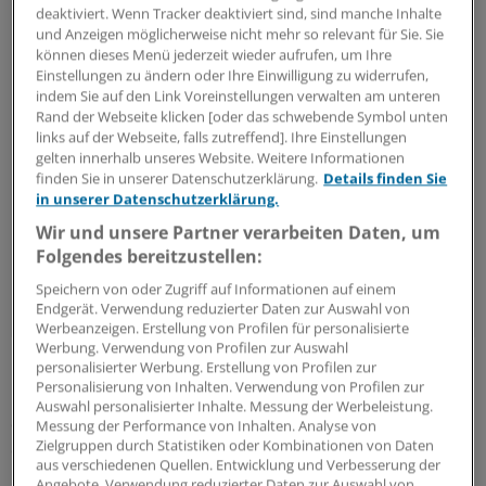
deaktiviert. Wenn Tracker deaktiviert sind, sind manche Inhalte
Was nervt immer noch?
und Anzeigen möglicherweise nicht mehr so relevant für Sie. Sie
können dieses Menü jederzeit wieder aufrufen, um Ihre
Einstellungen zu ändern oder Ihre Einwilligung zu widerrufen,
Uneinheitlich und unklar benannte PDF-Dokumente
indem Sie auf den Link Voreinstellungen verwalten am unteren
sowie zu wenig strukturierte, durchsuchbare Daten.
Rand der Webseite klicken [oder das schwebende Symbol unten
links auf der Webseite, falls zutreffend]. Ihre Einstellungen
Lehren / Veränderungen nach einem Jahr?
gelten innerhalb unseres Website. Weitere Informationen
finden Sie in unserer Datenschutzerklärung.
Details finden Sie
in unserer Datenschutzerklärung.
Wir passen unsere Prozesse, den Umgang mit Daten
Wir und unsere Partner verarbeiten Daten, um
und unsere Workflows konsequent an. Schritt für
Folgendes bereitzustellen:
Schritt lernen wir, die ePA als verlässliches
Versorgungswerkzeug für die Zukunft zu etablieren.
Speichern von oder Zugriff auf Informationen auf einem
Endgerät. Verwendung reduzierter Daten zur Auswahl von
Werbeanzeigen. Erstellung von Profilen für personalisierte
Werbung. Verwendung von Profilen zur Auswahl
personalisierter Werbung. Erstellung von Profilen zur
Das sah auf der DMEA auch Lena Dimde so,
Personalisierung von Inhalten. Verwendung von Profilen zur
Projektleiterin der ePA bei der gematik. Sie verwies auf
Auswahl personalisierter Inhalte. Messung der Werbeleistung.
die Einbettung des elektronischen Medikationsplans in
Messung der Performance von Inhalten. Analyse von
Zielgruppen durch Statistiken oder Kombinationen von Daten
der ePA, die in diesem Jahr erfolgen soll. Sie habe
aus verschiedenen Quellen. Entwicklung und Verbesserung der
Hoffnung, dass der Austausch zwischen den Sektoren
Angebote. Verwendung reduzierter Daten zur Auswahl von