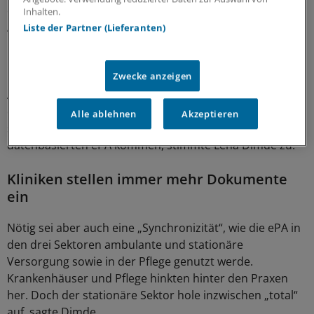
durch dieses Tool vorangetrieben werde und alle
Inhalten.
Akteure „gemeinsam am Patienten arbeiten“.
Liste der Partner (Lieferanten)
Noch sei die ePA nur ein „schöner Container“ für
Zwecke anzeigen
Dokumente, sagte Grudrun Liß vom Klinikkonzern
Asklepios. Denn noch sei für Ärztinnen und Ärzte nicht
erkennbar, welche Dokumente behandlungsrelevant
Alle ablehnen
Akzeptieren
seien. Man müsse bald von einer dokumenten- zu einer
datenbasierten ePA kommen, stimmte Lena Dimde zu.
Kliniken stellen immer mehr Dokumente
ein
Nötig sei aber auch eine „Synchronizität“, wie die ePA in
den drei Sektoren ambulante und stationäre
Versorgung sowie in der Pflege genutzt werde.
Krankenhäuser und Pflege hinkten hinter den Praxen
her. Doch der stationäre Sektor hole inzwischen „total“
auf, sagte Dimde.