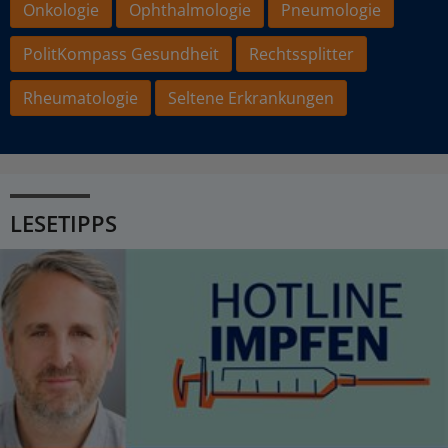
Onkologie
Ophthalmologie
Pneumologie
PolitKompass Gesundheit
Rechtssplitter
Rheumatologie
Seltene Erkrankungen
LESETIPPS