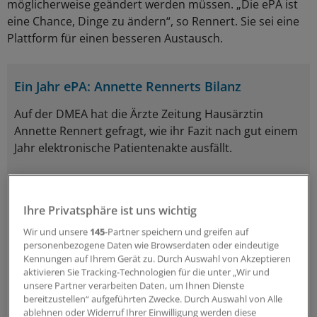
möglicherweise geändert werden müssen. „Die ePA ist
eine Chance, Dinge zu ändern“, so Rennert. Sie sei eine
Plattform für einen besseren Austausch.
Ein Jahr ePA: Annette Rennerts Bilanz
Auf der DMEA hat die Ärzte Zeitung Hausärztin
Annette Rennert gefragt, wie ihr Fazit nach gut einem
Jahr elektronische Patientenakte ausfällt.
Was macht nach einem Jahr Spaß?
Ihre Privatsphäre ist uns wichtig
Die ePA als Versorgungsplattform im Praxisalltag
nutzbar machen zu können: Viele Kolleginnen und
Wir und unsere
145
-Partner speichern und greifen auf
personenbezogene Daten wie Browserdaten oder eindeutige
Kollegen können gleichzeitig auf Medikationslisten
Kennungen auf Ihrem Gerät zu. Durch Auswahl von Akzeptieren
und Befunde zugreifen. Das stärkt die gemeinsame
aktivieren Sie Tracking-Technologien für die unter „Wir und
Patientenversorgung und macht Mut für die nächsten
unsere Partner verarbeiten Daten, um Ihnen Dienste
bereitzustellen“ aufgeführten Zwecke. Durch Auswahl von Alle
Schritte.
ablehnen oder Widerruf Ihrer Einwilligung werden diese