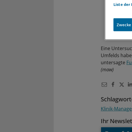
Liste der
Zwecke
Eine Untersuc
Umfelds habe 
untersagte
Fu
(maw)
Schlagwort
Klinik-Manag
Ihr Newsle