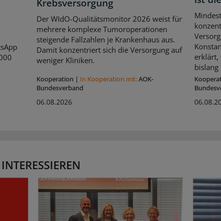
Krebsversorgung
Mindes
Der WIdO-Qualitätsmonitor 2026 weist für
konzent
mehrere komplexe Tumoroperationen
Versorg
steigende Fallzahlen je Krankenhaus aus.
Konstan
tsApp
Damit konzentriert sich die Versorgung auf
erklärt
.000
weniger Kliniken.
bislang 
Kooperation
|
In Kooperation mit:
AOK-
Koopera
Bundesverband
Bundesv
06.08.2026
06.08.2
 INTERESSIEREN