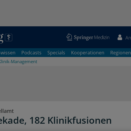
An
swissen
Podcasts
Specials
Kooperationen
Regionen
Klinik-Management
llamt
ekade, 182 Klinikfusionen