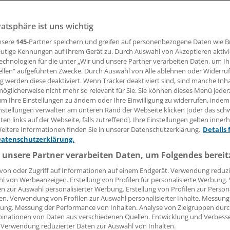
vatsphäre ist uns wichtig
01.07.2015, 12:03 Uhr
nsere
145
-Partner speichern und greifen auf personenbezogene Daten wie 
utige Kennungen auf Ihrem Gerät zu. Durch Auswahl von Akzeptieren aktivi
echnologien für die unter „Wir und unsere Partner verarbeiten Daten, um I
ellen“ aufgeführten Zwecke. Durch Auswahl von Alle ablehnen oder Widerruf
004 bis 2014 hat das Bundeskartellamt insgesamt mehr als
ng werden diese deaktiviert. Wenn Tracker deaktiviert sind, sind manche Inh
üsse von Krankenhäusern geprüft. Das geht aus dem
Jahr
öglicherweise nicht mehr so relevant für Sie. Sie können dieses Menü jeder
um Ihre Einstellungen zu ändern oder Ihre Einwilligung zu widerrufen, indem
bewerbshüter hervor.
nstellungen verwalten am unteren Rand der Webseite klicken [oder das sc
en links auf der Webseite, falls zutreffend]. Ihre Einstellungen gelten inner
seien freigegeben und sieben untersagt worden, heißt es we
eitere Informationen finden Sie in unserer Datenschutzerklärung.
Details 
n habe entweder keine Fusionskontrollpflicht vorgelegen ode
Datenschutzerklärung.
en noch anhängig.
 unsere Partner verarbeiten Daten, um Folgendes bereit
von oder Zugriff auf Informationen auf einem Endgerät. Verwendung reduzi
l von Werbeanzeigen. Erstellung von Profilen für personalisierte Werbung
en zur Auswahl personalisierter Werbung. Erstellung von Profilen zur Person
en. Verwendung von Profilen zur Auswahl personalisierter Inhalte. Messung
ung. Messung der Performance von Inhalten. Analyse von Zielgruppen durch
inationen von Daten aus verschiedenen Quellen. Entwicklung und Verbess
 Verwendung reduzierter Daten zur Auswahl von Inhalten.