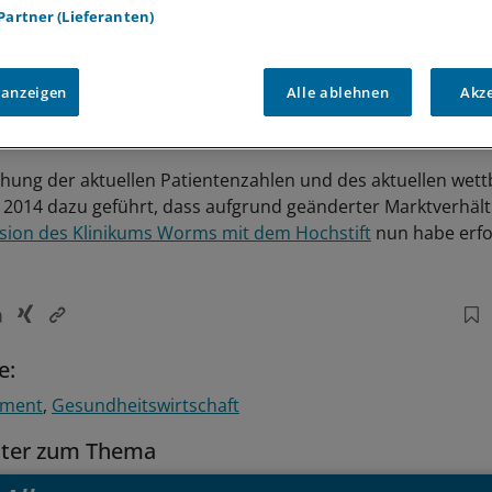
 Partner (Lieferanten)
 anzeigen
Alle ablehnen
Akz
hung der aktuellen Patientenzahlen und des aktuellen wet
2014 dazu geführt, dass aufgrund geänderter Marktverhält
sion des Klinikums Worms mit dem Hochstift
nun habe erfo
e:
ement
Gesundheitswirtschaft
tter zum Thema