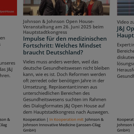
Johnson & Johnson Open House-
Video z
Veranstaltung am 26. Juni 2025 beim
J&J O
Hauptstadtkongress
Haupt
Impulse für den medizinischen
ten
s
Fortschritt: Welches Mindset
Expert:i
Bereich
braucht Deutschland?
diskutie
Vieles muss anders werden, weil das
unseres
lösungso
deutsche Gesundheitswesen nicht bleiben
as J&J
Herausf
kann, wie es ist. Doch Reformen werden
hren.
Gesundh
oft zerredet oder benötigen Jahre in der
Umsetzung. Repräsentant:innen aus
unterschiedlichen Bereichen des
Gesundheitswesens suchten im Rahmen
des Dialogformates J&J Open House auf
dem Hauptstadtkongress nach Auswegen.
son &
Kooperation
|
In Kooperation mit:
Johnson &
Kooperat
ilag
Johnson Innovative Medicine (Janssen-Cilag
Johnson I
GmbH)
GmbH)