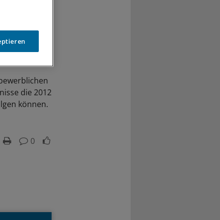
eptieren
tbewerblichen
nisse die 2012
lgen können.
0