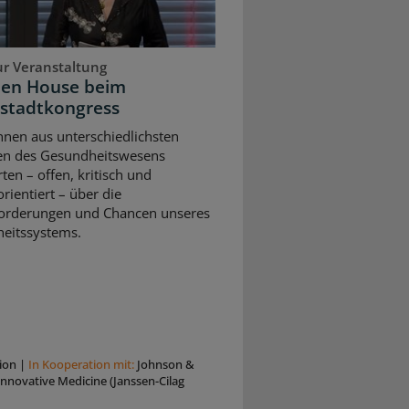
ur Veranstaltung
pen House beim
stadtkongress
nnen aus unterschiedlichsten
en des Gesundheitswesens
rten – offen, kritisch und
rientiert – über die
orderungen und Chancen unseres
eitssystems.
ion
|
In Kooperation mit:
Johnson &
nnovative Medicine (Janssen-Cilag