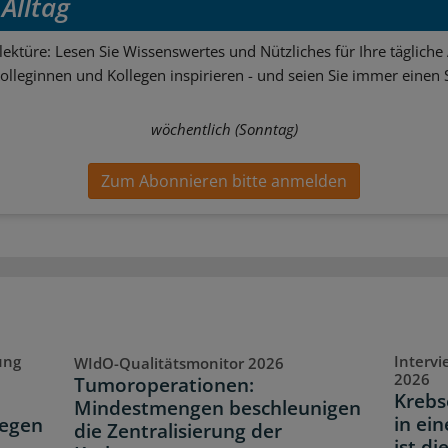
Alltag
ektüre: Lesen Sie Wissenswertes und Nützliches für Ihre tägliche 
Kolleginnen und Kollegen inspirieren - und seien Sie immer einen S
wöchentlich (Sonntag)
Zum Abonnieren bitte anmelden
ung
Interv
WIdO-Qualitätsmonitor 2026
2026
Tumoroperationen:
Krebs
Mindestmengen beschleunigen
in ei
legen
die Zentralisierung der
ist di