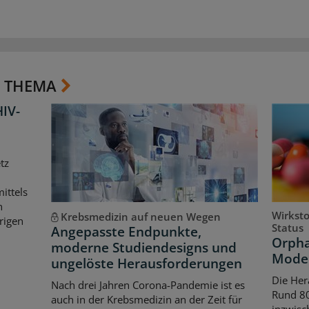
 THEMA
HIV-
tz
ittels
n
Wirkst
Krebsmedizin auf neuen Wegen
rigen
Status
Angepasste Endpunkte,
Orpha
moderne Studiendesigns und
Model
ungelöste Herausforderungen
Die Her
Nach drei Jahren Corona-Pandemie ist es
Rund 80
auch in der Krebsmedizin an der Zeit für