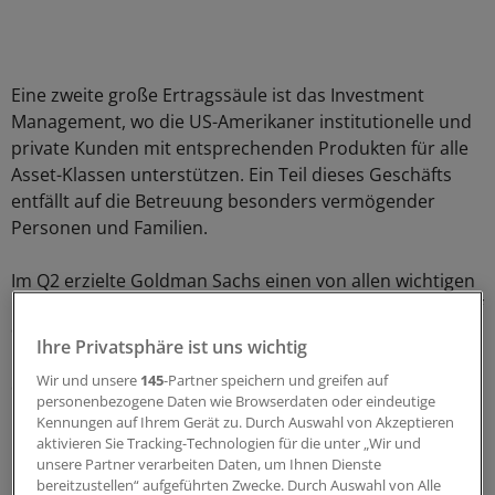
Eine zweite große Ertragssäule ist das Investment
Management, wo die US-Amerikaner institutionelle und
private Kunden mit entsprechenden Produkten für alle
Asset-Klassen unterstützen. Ein Teil dieses Geschäfts
entfällt auf die Betreuung besonders vermögender
Personen und Familien.
Im Q2 erzielte Goldman Sachs einen von allen wichtigen
Bereichen getragenen Umsatzanstieg um 19 Prozent auf
9,4 Milliarden Dollar. Während das Vorsteuerergebnis
Ihre Privatsphäre ist uns wichtig
um 31 Prozent auf 3,3 Milliarden Dollar zulegte, sprang
Wir und unsere
145
-Partner speichern und greifen auf
der Gewinn je Aktie um satte 51,4 Prozent auf 5,98
personenbezogene Daten wie Browserdaten oder eindeutige
Dollar.
Kennungen auf Ihrem Gerät zu. Durch Auswahl von Akzeptieren
aktivieren Sie Tracking-Technologien für die unter „Wir und
Keine Überraschung stellt der Wechsel an der
unsere Partner verarbeiten Daten, um Ihnen Dienste
bereitzustellen“ aufgeführten Zwecke. Durch Auswahl von Alle
Unternehmensspitze dar. Der seit 2003 amtierende