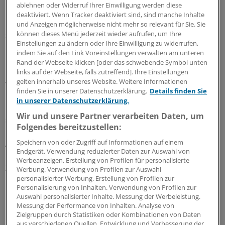
ablehnen oder Widerruf Ihrer Einwilligung werden diese
Direktor Lloyd Blankfein wird Ende September vom
deaktiviert. Wenn Tracker deaktiviert sind, sind manche Inhalte
bisherigen COO David Solomon abgelöst. Letzterer ist
und Anzeigen möglicherweise nicht mehr so relevant für Sie. Sie
können dieses Menü jederzeit wieder aufrufen, um Ihre
seit 1999 im Unternehmen und bringt so den
Einstellungen zu ändern oder Ihre Einwilligung zu widerrufen,
notwendigen Stallgeruch mit.
indem Sie auf den Link Voreinstellungen verwalten am unteren
Rand der Webseite klicken [oder das schwebende Symbol unten
Die Aktie (US38141G1040) korrigierte in den
links auf der Webseite, falls zutreffend]. Ihre Einstellungen
gelten innerhalb unseres Website. Weitere Informationen
vergangenen Monaten vom Allzeithoch bei 275,31 Dollar
finden Sie in unserer Datenschutzerklärung.
Details finden Sie
um immerhin rund 20 Prozent. Aktuell scheint der
in unserer Datenschutzerklärung.
Boden bei etwa 220 Dollar aber erreicht zu sein, sodass
Wir und unsere Partner verarbeiten Daten, um
sich ein Einstieg lohnen dürfte. Denn wir rechnen auch
Folgendes bereitzustellen:
in den kommenden Quartalen mit florierenden M&A-
Speichern von oder Zugriff auf Informationen auf einem
Aktivitäten und volatilen Weltbörsen.
Endgerät. Verwendung reduzierter Daten zur Auswahl von
Werbeanzeigen. Erstellung von Profilen für personalisierte
Zu diesen Chancen gesellen sich ein niedriges 2019er-
Werbung. Verwendung von Profilen zur Auswahl
personalisierter Werbung. Erstellung von Profilen zur
KGV von 9 und eine gemäßigte Dividendenrendite von
Personalisierung von Inhalten. Verwendung von Profilen zur
1,3 Prozent. Wir empfehlen, bei Goldman Sachs zu
Auswahl personalisierter Inhalte. Messung der Werbeleistung.
investieren, Stopp bei 185,00 Dollar.
Messung der Performance von Inhalten. Analyse von
Zielgruppen durch Statistiken oder Kombinationen von Daten
aus verschiedenen Quellen. Entwicklung und Verbesserung der