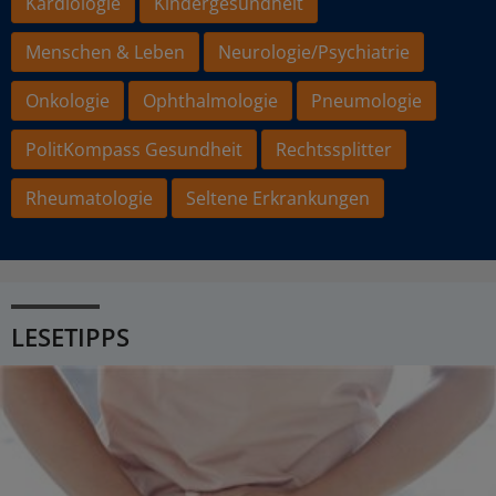
Kardiologie
Kindergesundheit
Menschen & Leben
Neurologie/Psychiatrie
Onkologie
Ophthalmologie
Pneumologie
PolitKompass Gesundheit
Rechtssplitter
Rheumatologie
Seltene Erkrankungen
LESETIPPS