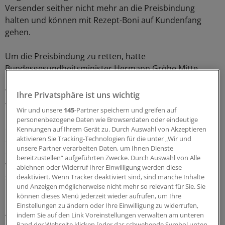
Versender seither nicht mehr an die Preisbindung
halten und können mit Rezept-Boni auf Kundenfang
gehen.
Um die Preisbindung zu retten, hatte
Bundesgesundheitsminister Hermann Gröhe Mitte
Dezember den Referentenentwurf eines "Gesetzes zum
Verbot des Versandhandels mit
Ihre Privatsphäre ist uns wichtig
verschreibungspflichtigen Arzneimitteln" vorgelegt.
Wir und unsere
145
-Partner speichern und greifen auf
Dagegen machen die Grünen nun geltend, dass die "in
personenbezogene Daten wie Browserdaten oder eindeutige
diesem Referentenentwurf enthaltenen Argumente für
Kennungen auf Ihrem Gerät zu. Durch Auswahl von Akzeptieren
aktivieren Sie Tracking-Technologien für die unter „Wir und
das beabsichtigte Verbot denen gleichen, die bereits
unsere Partner verarbeiten Daten, um Ihnen Dienste
erfolglos für den Erhalt der Preisbindung vor dem EuGH
bereitzustellen“ aufgeführten Zwecke. Durch Auswahl von Alle
vorgetragen wurden". Tatsächlich hatte der EuGH in
ablehnen oder Widerruf Ihrer Einwilligung werden diese
seiner Urteilsbegründung ausdrücklich bemängelt, die
deaktiviert. Wenn Tracker deaktiviert sind, sind manche Inhalte
und Anzeigen möglicherweise nicht mehr so relevant für Sie. Sie
Bundesregierung habe im Prozess lediglich behauptet,
können dieses Menü jederzeit wieder aufrufen, um Ihre
Rx-Boni gefährdeten die flächendeckende
Einstellungen zu ändern oder Ihre Einwilligung zu widerrufen,
Arzneimittelversorgung. Stichhaltige Beweise für diese
indem Sie auf den Link Voreinstellungen verwalten am unteren
Rand der Webseite klicken [oder das schwebende Symbol unten