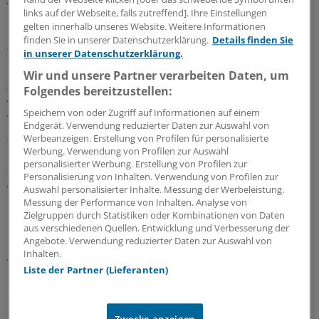
Aussage habe sie aber keine vorgelegt.
links auf der Webseite, falls zutreffend]. Ihre Einstellungen
gelten innerhalb unseres Website. Weitere Informationen
Die Grünen fragen sich jetzt, wie denn die Regierung
finden Sie in unserer Datenschutzerklärung.
Details finden Sie
trotzdem auf die Idee komme, ihr mit gleichem Tenor
in unserer Datenschutzerklärung.
eingeläutetes Verbotsvorhaben könnte europarechtlich
Wir und unsere Partner verarbeiten Daten, um
zulässig sein? Ob inzwischen neue Erkenntnisse zu den
Folgendes bereitzustellen:
vermeintlich negativen Struktureinflüssen des Rx-
Speichern von oder Zugriff auf Informationen auf einem
Versands vorlägen und wie die aussähen? – In diesem
Endgerät. Verwendung reduzierter Daten zur Auswahl von
Zusammenhang erinnern die Grünen an eine
Werbeanzeigen. Erstellung von Profilen für personalisierte
Werbung. Verwendung von Profilen zur Auswahl
Gegenäußerung der Bundesregierung zu einem
personalisierter Werbung. Erstellung von Profilen zur
früheren Verbotsantrag des Bundesrates aus 2012,
Personalisierung von Inhalten. Verwendung von Profilen zur
wonach zumindest aus Gründen des
Auswahl personalisierter Inhalte. Messung der Werbeleistung.
Messung der Performance von Inhalten. Analyse von
Gesundheitsschutzes allein ein Verbot des Rx-Versands
Zielgruppen durch Statistiken oder Kombinationen von Daten
nicht zu rechtfertigen wäre. Die Regierung habe
aus verschiedenen Quellen. Entwicklung und Verbesserung der
"keinerlei Hinweise darauf", hieß es damals, "dass die
Angebote. Verwendung reduzierter Daten zur Auswahl von
Inhalten.
Arzneimittelabgabe im Wege des Versandes erhöhte
Liste der Partner (Lieferanten)
Gefahren gegenüber der Arzneimittelabgabe in
öffentlichen Apotheken in sich birgt".
(cw)
Zwecke anzeigen