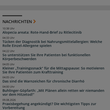
NACHRICHTEN
10:38 Uhr
Alopecia areata: Rote-Hand-Brief zu Ritlecitinib
04:33 Uhr
Tücken der Diagnostik bei Nahrungsmittelallergien: Welche
Rolle Einzel-Allergene spielen
04:22 Uhr
So unterstützen Sie Ihre Patienten bei funktionellen
Körperbeschwerden
04:05 Uhr
Kleiner „Trainingssnack“ für die Mittagspause: So motivieren
Sie Ihre Patienten zum Krafttraining
04:05 Uhr
Das sind die Warnzeichen für chronische Diarrhö
04:00 Uhr
Buhlinger-Göpfarth: „Mit Plänen allein retten wir niemanden
vor dem Hitzetod!“
09.08.2026
Praxisbegehung angekündigt? Die wichtigsten Tipps zur
Vorbereitung