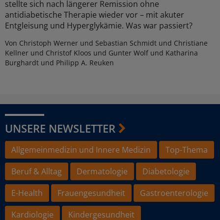
stellte sich nach längerer Remission ohne
antidiabetische Therapie wieder vor – mit akuter
Entgleisung und Hyperglykämie. Was war passiert?
Von Christoph Werner und Sebastian Schmidt und Christiane
Kellner und Christof Kloos und Gunter Wolf und Katharina
Burghardt und Philipp A. Reuken
UNSERE NEWSLETTER
Allgemeinmedizin und Innere Medizin
Top-Thema
Beruf & Alltag
Dermatologie
Diabetologie
E-Health
Frauengesundheit
Gastroenterologie
Kardiologie
Kindergesundheit