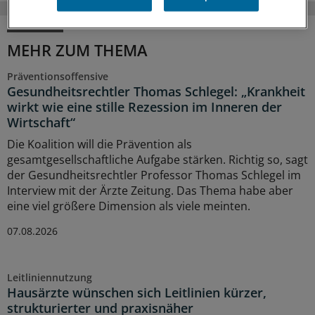
MEHR ZUM THEMA
Präventionsoffensive
Gesundheitsrechtler Thomas Schlegel: „Krankheit
wirkt wie eine stille Rezession im Inneren der
Wirtschaft“
Die Koalition will die Prävention als
gesamtgesellschaftliche Aufgabe stärken. Richtig so, sagt
der Gesundheitsrechtler Professor Thomas Schlegel im
Interview mit der Ärzte Zeitung. Das Thema habe aber
eine viel größere Dimension als viele meinten.
07.08.2026
Leitliniennutzung
Hausärzte wünschen sich Leitlinien kürzer,
strukturierter und praxisnäher