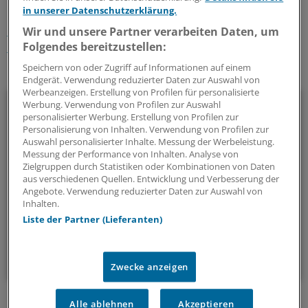
Schlagworte:
in unserer Datenschutzerklärung.
Unternehmen
Medizintechnik
Klinik-Management
Wir und unsere Partner verarbeiten Daten, um
Folgendes bereitzustellen:
Bayern
Speichern von oder Zugriff auf Informationen auf einem
Ihr Newsletter zum Thema
Endgerät. Verwendung reduzierter Daten zur Auswahl von
Werbeanzeigen. Erstellung von Profilen für personalisierte
Beruf & Alltag
Werbung. Verwendung von Profilen zur Auswahl
personalisierter Werbung. Erstellung von Profilen zur
Personalisierung von Inhalten. Verwendung von Profilen zur
Die Sonntagslektüre: Lesen Sie Wissenswertes und
Auswahl personalisierter Inhalte. Messung der Werbeleistung.
Nützliches für Ihre tägliche Arbeit, lassen Sie sich von
Messung der Performance von Inhalten. Analyse von
Kolleginnen und Kollegen inspirieren - und seien Sie immer
Zielgruppen durch Statistiken oder Kombinationen von Daten
aus verschiedenen Quellen. Entwicklung und Verbesserung der
einen Schritt voraus.
Angebote. Verwendung reduzierter Daten zur Auswahl von
Inhalten.
Liste der Partner (Lieferanten)
wöchentlich (Sonntag)
Zum Abonnieren bitte anmelden
Zwecke anzeigen
Alle ablehnen
Akzeptieren