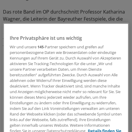
Das rote Band im OP durchschnitt Professor Katharina
Wagner, die Leiterin der Bayreuther Festspiele, die die
310 Klinik fördert. Nicht zuletzt bewertet die 310Klinik
den Kauf als Investition in die Patientensicherheit.
Ihre Privatsphäre ist uns wichtig
Vertreter von Siemens Healthineers erwarten zudem
Vorteile für kombinierte Behandlungsformen, wie etwa
Wir und unsere
145
-Partner speichern und greifen auf
personenbezogene Daten wie Browserdaten oder eindeutige
die Tumorablation oder die Tumorembolisation.
Kennungen auf Ihrem Gerät zu. Durch Auswahl von Akzeptieren
aktivieren Sie Tracking-Technologien für die unter „Wir und
"Der einfache Wechsel zwischen den Modalitäten
unsere Partner verarbeiten Daten, um Ihnen Dienste
ermöglicht optimale klinische Ergebnisse und eine
bereitzustellen“ aufgeführten Zwecke. Durch Auswahl von Alle
ablehnen oder Widerruf Ihrer Einwilligung werden diese
direkte Erfolgskontrolle während und nach der
deaktiviert. Wenn Tracker deaktiviert sind, sind manche Inhalte
Intervention", erläuterte Dr. Michael Scheuering, Leiter
und Anzeigen möglicherweise nicht mehr so relevant für Sie. Sie
der Siemens Geschäftseinheit Interventionelle
können dieses Menü jederzeit wieder aufrufen, um Ihre
Einstellungen zu ändern oder Ihre Einwilligung zu widerrufen,
Radiologie.
(cmb)
indem Sie auf den Link Voreinstellungen verwalten am unteren
Rand der Webseite klicken [oder das schwebende Symbol unten
0
links auf der Webseite, falls zutreffend]. Ihre Einstellungen
gelten innerhalb unseres Website. Weitere Informationen
finden Sie in unserer Datenschutzerklärung.
Details finden Sie