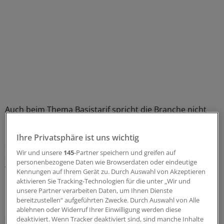
Auch beim Thema Basistarif spricht die Branche nicht
mit einer Stimme. Zwar ist die Ablehnung des von der
Politik aufgezwungenen Angebots noch einhellig. Anders
Ihre Privatsphäre ist uns wichtig
sieht es aus, wenn es um den praktischen Umgang mit
Wir und unsere
145
-Partner speichern und greifen auf
dem Tarif geht. Einige sehen hier ein neues
personenbezogene Daten wie Browserdaten oder eindeutige
Wettbewerbsfeld, die Mehrheit hält das für sachlich und
Kennungen auf Ihrem Gerät zu. Durch Auswahl von Akzeptieren
politisch falsch.
aktivieren Sie Tracking-Technologien für die unter „Wir und
unsere Partner verarbeiten Daten, um Ihnen Dienste
bereitzustellen“ aufgeführten Zwecke. Durch Auswahl von Alle
Der krampfhafte Versuch, den Eindruck eines
ablehnen oder Widerruf Ihrer Einwilligung werden diese
einheitlichen Auftretens zu vermitteln, lässt sich nur mit
deaktiviert. Wenn Tracker deaktiviert sind, sind manche Inhalte