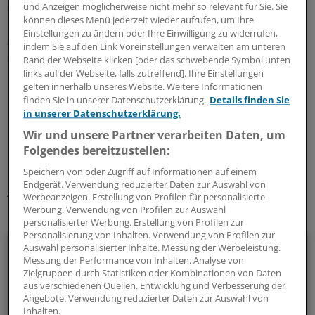
der offenen Flanke der Branche erklären: Sie lebt in der
und Anzeigen möglicherweise nicht mehr so relevant für Sie. Sie
können dieses Menü jederzeit wieder aufrufen, um Ihre
permanenten Angst vor dem politischen Zugriff. Doch
Einstellungen zu ändern oder Ihre Einwilligung zu widerrufen,
auch wenn es dem Verband gelingt, seine Mitglieder auf
indem Sie auf den Link Voreinstellungen verwalten am unteren
der Versammlung noch einmal auf eine gemeinsame
Rand der Webseite klicken [oder das schwebende Symbol unten
links auf der Webseite, falls zutreffend]. Ihre Einstellungen
Linie einzuschwören - es wird nicht lange dauern, bis die
gelten innerhalb unseres Website. Weitere Informationen
Differenzen wieder aufbrechen.
finden Sie in unserer Datenschutzerklärung.
Details finden Sie
in unserer Datenschutzerklärung.
0
Wir und unsere Partner verarbeiten Daten, um
Folgendes bereitzustellen:
Schlagworte:
Speichern von oder Zugriff auf Informationen auf einem
Endgerät. Verwendung reduzierter Daten zur Auswahl von
Geld und Vermögen
Praxisführung
Krankenkassen
Werbeanzeigen. Erstellung von Profilen für personalisierte
Werbung. Verwendung von Profilen zur Auswahl
Ihr Newsletter zum Thema
personalisierter Werbung. Erstellung von Profilen zur
Personalisierung von Inhalten. Verwendung von Profilen zur
Beruf & Alltag
Auswahl personalisierter Inhalte. Messung der Werbeleistung.
Messung der Performance von Inhalten. Analyse von
Zielgruppen durch Statistiken oder Kombinationen von Daten
Die Sonntagslektüre: Lesen Sie Wissenswertes und
aus verschiedenen Quellen. Entwicklung und Verbesserung der
Nützliches für Ihre tägliche Arbeit, lassen Sie sich von
Angebote. Verwendung reduzierter Daten zur Auswahl von
Inhalten.
Kolleginnen und Kollegen inspirieren - und seien Sie immer