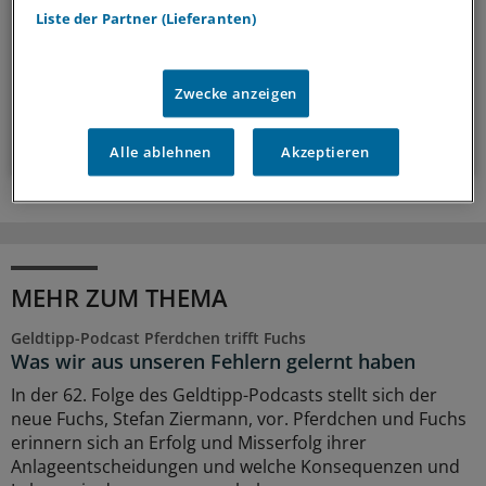
Liste der Partner (Lieferanten)
einen Schritt voraus.
wöchentlich (Sonntag)
Zwecke anzeigen
Zum Abonnieren bitte anmelden
Alle ablehnen
Akzeptieren
MEHR ZUM THEMA
Geldtipp-Podcast Pferdchen trifft Fuchs
Was wir aus unseren Fehlern gelernt haben
In der 62. Folge des Geldtipp-Podcasts stellt sich der
neue Fuchs, Stefan Ziermann, vor. Pferdchen und Fuchs
erinnern sich an Erfolg und Misserfolg ihrer
Anlageentscheidungen und welche Konsequenzen und