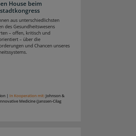
pen House beim
stadtkongress
nnen aus unterschiedlichsten
en des Gesundheitswesens
rten – offen, kritisch und
rientiert – über die
orderungen und Chancen unseres
eitssystems.
ion
|
In Kooperation mit:
Johnson &
nnovative Medicine (Janssen-Cilag