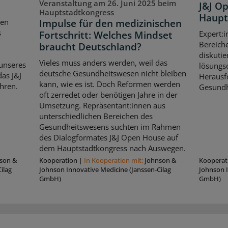
Veranstaltung am 26. Juni 2025 beim
J&J O
Hauptstadtkongress
Haupt
Impulse für den medizinischen
ten
s
Fortschritt: Welches Mindset
Expert:i
Bereich
braucht Deutschland?
diskutie
Vieles muss anders werden, weil das
unseres
lösungso
deutsche Gesundheitswesen nicht bleiben
as J&J
Herausf
kann, wie es ist. Doch Reformen werden
hren.
Gesundh
oft zerredet oder benötigen Jahre in der
Umsetzung. Repräsentant:innen aus
unterschiedlichen Bereichen des
Gesundheitswesens suchten im Rahmen
des Dialogformates J&J Open House auf
dem Hauptstadtkongress nach Auswegen.
son &
Kooperation
|
In Kooperation mit:
Johnson &
Kooperat
ilag
Johnson Innovative Medicine (Janssen-Cilag
Johnson I
GmbH)
GmbH)