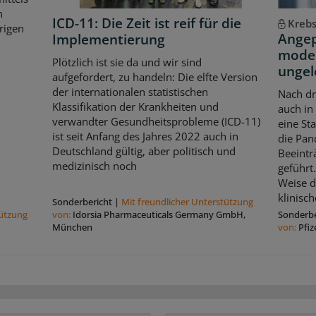
n
ICD-11: Die Zeit ist reif für die
Kreb
rigen
Angep
Implementierung
moder
Plötzlich ist sie da und wir sind
ungel
aufgefordert, zu handeln: Die elfte Version
der internationalen statistischen
Nach dr
Klassifikation der Krankheiten und
auch in
verwandter Gesundheitsprobleme (ICD-11)
eine St
ist seit Anfang des Jahres 2022 auch in
die Pan
Deutschland gültig, aber politisch und
Beeintr
medizinisch noch
geführt
Weise d
klinisc
Sonderbericht
|
Mit freundlicher Unterstützung
tützung
von:
Idorsia Pharmaceuticals Germany GmbH,
Sonderbe
München
von:
Pfi