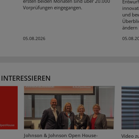
ersten beiden Monaten sind über 20.000
Entwurf
Vorprüfungen eingegangen.
innovat
und bew
Überbli
ändern s
05.08.2026
05.08.2
 INTERESSIEREN
Johnson & Johnson Open House-
Video z