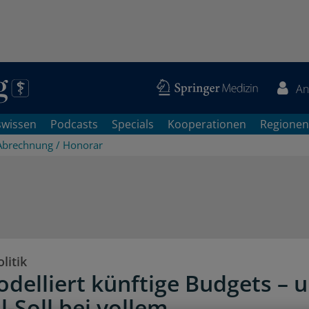
An
swissen
Podcasts
Specials
Kooperationen
Regionen
Abrechnung / Honorar
litik
delliert künftige Budgets – 
l-Soll bei vollem