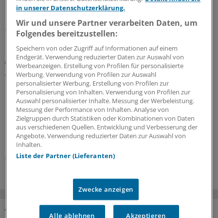
Quartals durchleuchten lassen. In den ersten beiden
in unserer Datenschutzerklärung.
Monaten sind über 20.000 Vorprüfungen eingegangen.
Wir und unsere Partner verarbeiten Daten, um
05.08.2026
Folgendes bereitzustellen:
Speichern von oder Zugriff auf Informationen auf einem
Endgerät. Verwendung reduzierter Daten zur Auswahl von
Zentrale Änderungen im Überblick
Werbeanzeigen. Erstellung von Profilen für personalisierte
Aktualisierter GOÄ-Entwurf: Neue Leistungen,
Werbung. Verwendung von Profilen zur Auswahl
Umbewertungen und Bürokratieabbau
personalisierter Werbung. Erstellung von Profilen zur
Personalisierung von Inhalten. Verwendung von Profilen zur
Bundesärztekammer und PKV-Verband haben dem
Auswahl personalisierter Inhalte. Messung der Werbeleistung.
Bundesgesundheitsministerium den Entwurf einer
Messung der Performance von Inhalten. Analyse von
GOÄneu vorgelegt. Er nimmt innovative medizinische
Zielgruppen durch Statistiken oder Kombinationen von Daten
aus verschiedenen Quellen. Entwicklung und Verbesserung der
Leistungen auf – und bewertet einige andere um. Ein
Angebote. Verwendung reduzierter Daten zur Auswahl von
Überblick mit Beispielen dazu, was sich ändern soll.
Inhalten.
Liste der Partner (Lieferanten)
05.08.2026
Zwecke anzeigen
Alle ablehnen
Akzeptieren