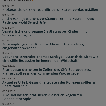
04:30 Uhr
Pilzkeratitis: CRISPR-Test hilft bei unklaren Verdachtsfällen
04:16 Uhr
Anti-VEGF-Injektionen: Versäumte Termine kosten nAMD-
Patienten wohl Sehschärfe
04:04 Uhr
Vegetarische und vegane Ernährung bei Kindern mit
Vorerkrankungen
04:00 Uhr
Reiseimpfungen bei Kindern: Müssen Abstandsregeln
eingehalten werden?
03:05 Uhr
Gesundheitsrechtler Thomas Schlegel: „Krankheit wirkt wie
eine stille Rezession im Inneren der Wirtschaft“
06.08.2026
Praxisbesonderheiten in Zeiten des GKV-Spargesetzes:
Klarheit soll es in der kommenden Woche geben
06.08.2026
Aktuelles Urteil: Gesundheitsdaten der Kollegen sollten in
Chats tabu sein
06.08.2026
KBV und Kassen präzisieren die neuen Regeln zur
Cannabistherapie
06.08.2026