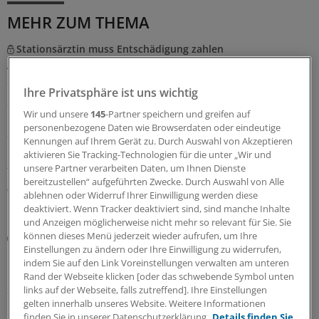
MEHR ZUM THEMA
Stationsärztin muss Entschädigung zahlen
Aktuelles Urteil: Gesundheitsdaten der Kollegen
sollten in Chats tabu sein
Ihre Privatsphäre ist uns wichtig
Schon wieder krank, schon wieder Vertretung. Unter
Wir und unsere
145
-Partner speichern und greifen auf
Nutzung von Gesundheitsdaten machte eine
personenbezogene Daten wie Browserdaten oder eindeutige
Stationsärztin ihrem Ärger per WhatsApp Luft. Dem
Kennungen auf Ihrem Gerät zu. Durch Auswahl von Akzeptieren
Kollegen muss sie nun 1.000 Euro Schmerzensgeld
aktivieren Sie Tracking-Technologien für die unter „Wir und
zahlen.
unsere Partner verarbeiten Daten, um Ihnen Dienste
bereitzustellen“ aufgeführten Zwecke. Durch Auswahl von Alle
06.08.2026
ablehnen oder Widerruf Ihrer Einwilligung werden diese
deaktiviert. Wenn Tracker deaktiviert sind, sind manche Inhalte
und Anzeigen möglicherweise nicht mehr so relevant für Sie. Sie
können dieses Menü jederzeit wieder aufrufen, um Ihre
Digitaler Check
Einstellungen zu ändern oder Ihre Einwilligung zu widerrufen,
Honorarabrechnung: Digitale Vorprüfung wird in
indem Sie auf den Link Voreinstellungen verwalten am unteren
Nordrhein rege genutzt
Rand der Webseite klicken [oder das schwebende Symbol unten
Seit Juni können nun auch Ärztinnen und Ärzte in
links auf der Webseite, falls zutreffend]. Ihre Einstellungen
gelten innerhalb unseres Website. Weitere Informationen
Nordrhein ihre Honorarabrechnungen während des
finden Sie in unserer Datenschutzerklärung.
Details finden Sie