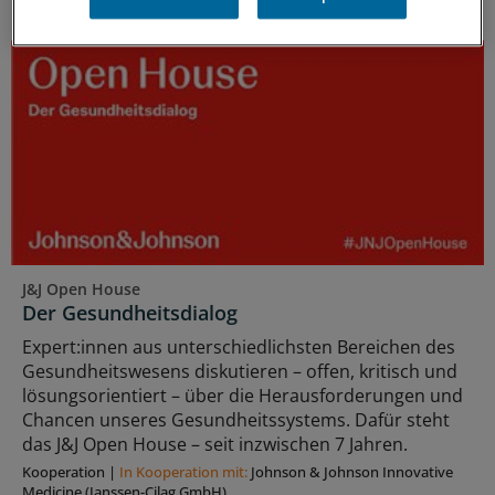
DAS KÖNNTE SIE AUCH INTERESSIEREN
J&J Open House
Der Gesundheitsdialog
Expert:innen aus unterschiedlichsten Bereichen des
Gesundheitswesens diskutieren – offen, kritisch und
lösungsorientiert – über die Herausforderungen und
Chancen unseres Gesundheitssystems. Dafür steht
das J&J Open House – seit inzwischen 7 Jahren.
Kooperation
|
In Kooperation mit:
Johnson & Johnson Innovative
Medicine (Janssen-Cilag GmbH)