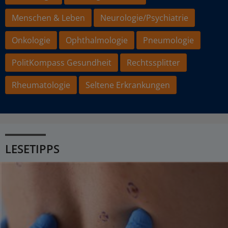
Menschen & Leben
Neurologie/Psychiatrie
Onkologie
Ophthalmologie
Pneumologie
PolitKompass Gesundheit
Rechtssplitter
Rheumatologie
Seltene Erkrankungen
LESETIPPS