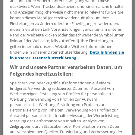
ablehnen oder Widerruf Ihrer Einwilligung werden diese
gibt es aber noch nicht.
(dpa)
deaktiviert. Wenn Tracker deaktiviert sind, sind manche Inhalte
und Anzeigen möglicherweise nicht mehr so relevant für Sie. Sie
können dieses Menü jederzeit wieder aufrufen, um Ihre
0
Einstellungen zu ändern oder Ihre Einwilligung zu widerrufen,
indem Sie auf den Link Voreinstellungen verwalten am unteren
Rand der Webseite klicken [oder das schwebende Symbol unten
Schlagworte:
links auf der Webseite, falls zutreffend]. Ihre Einstellungen
gelten innerhalb unseres Website. Weitere Informationen
Geld und Vermögen
Pflege
Bayern
finden Sie in unserer Datenschutzerklärung.
Details finden Sie
in unserer Datenschutzerklärung.
Ihr Newsletter zum Thema
Wir und unsere Partner verarbeiten Daten, um
Beruf & Alltag
Folgendes bereitzustellen:
Speichern von oder Zugriff auf Informationen auf einem
Die Sonntagslektüre: Lesen Sie Wissenswertes und
Endgerät. Verwendung reduzierter Daten zur Auswahl von
Werbeanzeigen. Erstellung von Profilen für personalisierte
Nützliches für Ihre tägliche Arbeit, lassen Sie sich von
Werbung. Verwendung von Profilen zur Auswahl
Kolleginnen und Kollegen inspirieren - und seien Sie immer
personalisierter Werbung. Erstellung von Profilen zur
einen Schritt voraus.
Personalisierung von Inhalten. Verwendung von Profilen zur
Auswahl personalisierter Inhalte. Messung der Werbeleistung.
Messung der Performance von Inhalten. Analyse von
wöchentlich (Sonntag)
Zielgruppen durch Statistiken oder Kombinationen von Daten
aus verschiedenen Quellen. Entwicklung und Verbesserung der