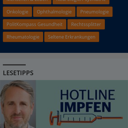
Onkologie
Ophthalmologie
Pneumologie
PolitKompass Gesundheit
Rechtssplitter
Rheumatologie
Seltene Erkrankungen
LESETIPPS