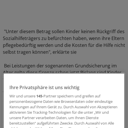
"Unter diesem Betrag sollen Kinder keinen Rückgriff des
Sozialhilfeträgers zu befürchten haben, wenn ihre Eltern
pflegebedürftig werden und die Kosten für die Hilfe nicht
selbst tragen können", erklärte sie
Bei Leistungen der sogenannten Grundsicherung im
Alter gelte diese Grenze schon jetzt.Bislang sind Kinder
verpflichtet, unter Umständen für ihre pflegebedürftigen
Eltern zu bezahlen, wenn deren Einkommen oder
Ihre Privatsphäre ist uns wichtig
Vermögen nicht ausreichen. Die Anforderungen dafür
Wir und unsere
145
-Partner speichern und greifen auf
sind aber schon jetzt relativ hoch.
personenbezogene Daten wie Browserdaten oder eindeutige
Kennungen auf Ihrem Gerät zu. Durch Auswahl von Akzeptieren
aktivieren Sie Tracking-Technologien für die unter „Wir und
Die Einkommensverhältnisse der Kinder werden geprüft,
unsere Partner verarbeiten Daten, um Ihnen Dienste
zudem steht ihnen ein Mindestselbstbehalt zu. Eine
bereitzustellen“ aufgeführten Zwecke. Durch Auswahl von Alle
pauschale Einkommensgrenze wie von Bayern gefordert