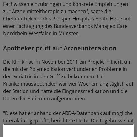
Fachwissen einzubringen und konkrete Empfehlungen
zur Arzneimitteltherapie zu machen", sagte die
Chefapothekerin des Prosper-Hospitals Beate Heite auf
einer Fachtagung des Bundesverbands Managed Care
Nordrhein-Westfalen in Münster.
Apotheker prüft auf Arzneiinteraktion
Die Klinik hat im November 2011 ein Projekt initiiert, um
die mit der Polymedikation verbundenen Probleme in
der Geriatrie in den Griff zu bekommen. Ein
Krankenhausapotheker war vier Wochen lang täglich auf
der Station und hatte die Eingangsmedikation und die
Daten der Patienten aufgenommen.
"Diese hat er anhand der ABDA-Datenbank auf mögliche
Interaktion geprüft", berichtete Heite. Die Ergebnisse hat
der Apotheker dann mit dem Arzt besprochen.