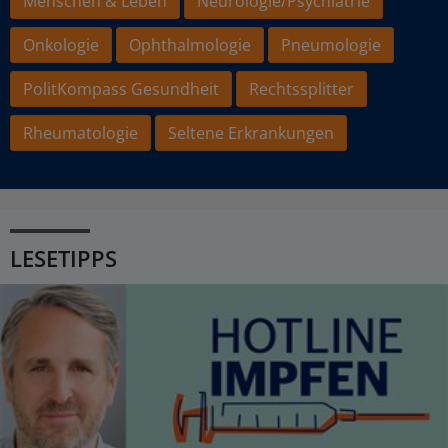
Menschen & Leben
Neurologie/Psychiatrie
Onkologie
Ophthalmologie
Pneumologie
PolitKompass Gesundheit
Rechtssplitter
Rheumatologie
Seltene Erkrankungen
LESETIPPS