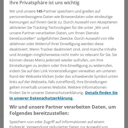
Ihre Privatsphäre ist uns wichtig
Die 113 einbezogenen Patienten mit einem
Wir und unsere
145
-Partner speichern und greifen auf
Durchschnittsalter von 81,3 Jahren bekamen im
personenbezogene Daten wie Browserdaten oder eindeutige
Durchschnitt 9,5 Medikamente. Der Apotheker stieß bei
Kennungen auf Ihrem Gerät zu. Durch Auswahl von Akzeptieren
1070 verabreichten Medikamenten auf 408
aktivieren Sie Tracking-Technologien für die unter „Wir und
Interaktionsmeldungen, das waren immerhin 38
unsere Partner verarbeiten Daten, um Ihnen Dienste
bereitzustellen“ aufgeführten Zwecke. Durch Auswahl von Alle
Prozent.
ablehnen oder Widerruf Ihrer Einwilligung werden diese
deaktiviert. Wenn Tracker deaktiviert sind, sind manche Inhalte
Seither kommt der Apotheker an einem Tag pro Woche
und Anzeigen möglicherweise nicht mehr so relevant für Sie. Sie
auf die geriatrische Station. Seine Aufgabe ist nicht auf
können dieses Menü jederzeit wieder aufrufen, um Ihre
Einstellungen zu ändern oder Ihre Einwilligung zu widerrufen,
den Interaktionscheck beschränkt, sondern er kümmert
indem Sie auf den Link Voreinstellungen verwalten am unteren
sich auch um das Medikationsmanagement. "Die
Rand der Webseite klicken [oder das schwebende Symbol unten
Projektphase hat gezeigt, dass die Fokussierung auf die
links auf der Webseite, falls zutreffend]. Ihre Einstellungen
Interaktionen zu eng ist", so Heite.
gelten innerhalb unseres Website. Weitere Informationen
finden Sie in unserer Datenschutzerklärung.
Details finden Sie
in unserer Datenschutzerklärung.
Beim Medikationsmanagement gehe es darum, die
Wir und unsere Partner verarbeiten Daten, um
adäquate Medikation bei einer möglichst geringen
Folgendes bereitzustellen:
Anzahl verordneter Wirkstoffe zu finden, die Zahl der
Interaktionen zu reduzieren, potenziell inadäquate
Speichern von oder Zugriff auf Informationen auf einem
Endgerät. Verwendung reduzierter Daten zur Auswahl von