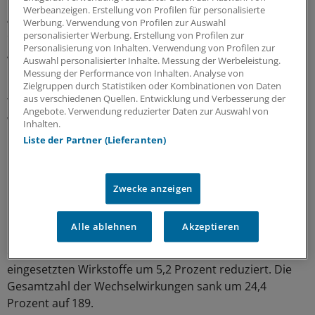
Medikamente zu identifizieren und durch geeignete
Werbeanzeigen. Erstellung von Profilen für personalisierte
Alternativen zu ersetzen sowie die Wirkstoffe zu
Werbung. Verwendung von Profilen zur Auswahl
erfassen, die an den veränderten Stoffwechsel von
personalisierter Werbung. Erstellung von Profilen zur
Personalisierung von Inhalten. Verwendung von Profilen zur
geriatrischen Patienten angepasst werden müssen.
Auswahl personalisierter Inhalte. Messung der Werbeleistung.
Messung der Performance von Inhalten. Analyse von
Der Apotheker schreibt eine Arznei-
Zielgruppen durch Statistiken oder Kombinationen von Daten
aus verschiedenen Quellen. Entwicklung und Verbesserung der
Therapieempfehlung, die in der Patientenakte hinterlegt
Angebote. Verwendung reduzierter Daten zur Auswahl von
werden kann. Einmal wöchentlich begleitet er die
Inhalten.
Oberarztvisite und bespricht die arzneimittelbezogenen
Liste der Partner (Lieferanten)
Probleme mit dem behandelnden Oberarzt und dem
Patienten.
Zwecke anzeigen
Datenauswertung zeigt Erfolge
Alle ablehnen
Akzeptieren
Nach einer Auswertung der Daten von 100 Patienten hat
das Medikamentenmanagement die Zahl der
eingesetzten Wirkstoffe um 5,2 Prozent reduziert. Die
Gesamtzahl der Wechselwirkungen sank um 24,4
Prozent auf 189.