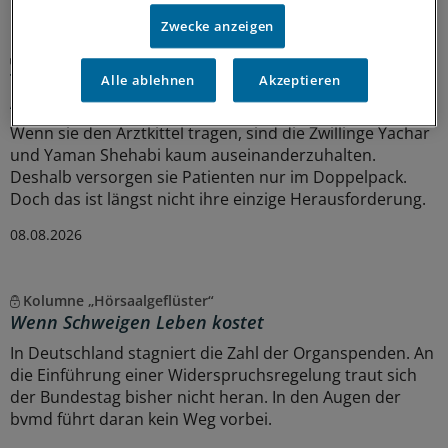
MEHR ZUM THEMA
Zwecke anzeigen
Porträt
Traumberuf Arzt: Für die Weiterbildung von
Alle ablehnen
Akzeptieren
Aleppo nach Osnabrück
Wenn sie den Arztkittel tragen, sind die Zwillinge Yachar
und Yaman Shehabi kaum auseinanderzuhalten.
Deshalb versorgen sie Patienten nur im Doppelpack.
Doch das ist längst nicht ihre einzige Herausforderung.
08.08.2026
Kolumne „Hörsaalgeflüster“
Wenn Schweigen Leben kostet
In Deutschland stagniert die Zahl der Organspenden. An
die Einführung einer Widerspruchsregelung traut sich
der Bundestag bisher nicht heran. In den Augen der
bvmd führt daran kein Weg vorbei.