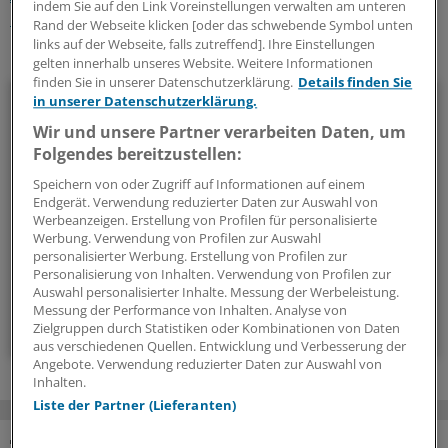
indem Sie auf den Link Voreinstellungen verwalten am unteren
Gesundheitswirtschaft
Rand der Webseite klicken [oder das schwebende Symbol unten
links auf der Webseite, falls zutreffend]. Ihre Einstellungen
Ihr Newsletter zum Thema
gelten innerhalb unseres Website. Weitere Informationen
finden Sie in unserer Datenschutzerklärung.
Details finden Sie
Beruf & Alltag
in unserer Datenschutzerklärung.
Wir und unsere Partner verarbeiten Daten, um
Die Sonntagslektüre: Lesen Sie Wissenswertes und
Folgendes bereitzustellen:
Nützliches für Ihre tägliche Arbeit, lassen Sie sich von
Speichern von oder Zugriff auf Informationen auf einem
Kolleginnen und Kollegen inspirieren - und seien Sie immer
Endgerät. Verwendung reduzierter Daten zur Auswahl von
einen Schritt voraus.
Werbeanzeigen. Erstellung von Profilen für personalisierte
Werbung. Verwendung von Profilen zur Auswahl
personalisierter Werbung. Erstellung von Profilen zur
wöchentlich (Sonntag)
Personalisierung von Inhalten. Verwendung von Profilen zur
Auswahl personalisierter Inhalte. Messung der Werbeleistung.
Messung der Performance von Inhalten. Analyse von
Zum Abonnieren bitte anmelden
Zielgruppen durch Statistiken oder Kombinationen von Daten
aus verschiedenen Quellen. Entwicklung und Verbesserung der
Angebote. Verwendung reduzierter Daten zur Auswahl von
Inhalten.
Liste der Partner (Lieferanten)