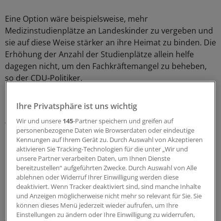
Eine Option wäre beispielsweise, mehr
Medizinstudienplätze an Landeskinder zu vergeben und
sie auf diese Weise stärker an ihre Heimat zu binden. Die
Erhöhung der Anzahl der Studienplätze allein helfe
dagegen nicht, um den Fachkräftemangel zu beheben,
so der CDU-Politiker.
Neben der Gesundheitsversorgung wollen die
Ihre Privatsphäre ist uns wichtig
Regierungschefs in Berlin auch über die Themen
Wir und unsere
145
-Partner speichern und greifen auf
Wasserstoffstrategie, Landwirtschaft und Verkehr
personenbezogene Daten wie Browserdaten oder eindeutige
beraten. Haseloff ist aktuell Vorsitzender der Ost-
Kennungen auf Ihrem Gerät zu. Durch Auswahl von Akzeptieren
Ministerpräsidentenkonferenz.
(dpa)
aktivieren Sie Tracking-Technologien für die unter „Wir und
unsere Partner verarbeiten Daten, um Ihnen Dienste
bereitzustellen“ aufgeführten Zwecke. Durch Auswahl von Alle
0
ablehnen oder Widerruf Ihrer Einwilligung werden diese
deaktiviert. Wenn Tracker deaktiviert sind, sind manche Inhalte
und Anzeigen möglicherweise nicht mehr so relevant für Sie. Sie
Schlagworte:
können dieses Menü jederzeit wieder aufrufen, um Ihre
Einstellungen zu ändern oder Ihre Einwilligung zu widerrufen,
Aus-, Fort- und Weiterbildung
Junge Ärzte